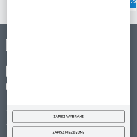
DOSTĘPNOŚCI
DOSTĘPNOŚ
NEWSLETTER - ZAPISZ
SIĘ
Zapisz się na newsletter i otrzymuj wiadomości o
nowościach, promocjach oraz poradach ogrodniczych
ZAPISZ SIĘ
Wyrażam zgodę na otrzymywanie drogą elektroniczną na wskazany przeze mnie
adres e-mail informacji
dotyczących świadczonych przez Administratora. Zgoda może zostać cofnięta w
każdym czasie.
ZAPISZ WYBRANE
ZAPISZ NIEZBĘDNE