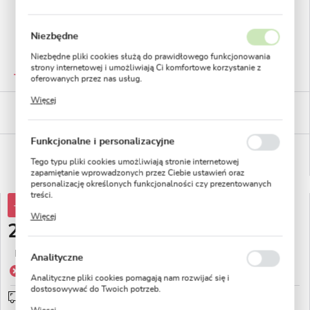
Niezbędne
Niezbędne pliki cookies służą do prawidłowego funkcjonowania
GWARANTOWANA JAKOŚĆ
strony internetowej i umożliwiają Ci komfortowe korzystanie z
Staranna selekcja roślin
oferowanych przez nas usług.
Pliki cookies odpowiadają na podejmowane przez Ciebie działania
Więcej
w celu m.in. dostosowania Twoich ustawień preferencji
BEZPIECZNE PŁATNOŚCI
prywatności, logowania czy wypełniania formularzy. Dzięki plikom
płatności PayU
cookies strona, z której korzystasz, może działać bez zakłóceń.
Funkcjonalne i personalizacyjne
WYGODNE ZWROTY
14 dni na zwrot lub wymianę!
Tego typu pliki cookies umożliwiają stronie internetowej
zapamiętanie wprowadzonych przez Ciebie ustawień oraz
personalizację określonych funkcjonalności czy prezentowanych
treści.
-75%
11,98 zł
Dzięki tym plikom cookies możemy zapewnić Ci większy komfort
Więcej
korzystania z funkcjonalności naszej strony poprzez dopasowanie
2,99 zł
jej do Twoich indywidualnych preferencji. Wyrażenie zgody na
funkcjonalne i personalizacyjne pliki cookies gwarantuje
Najniższa cena z 30 dni przed obniżką:
5,99 zł
dostępność większej ilości funkcji na stronie.
Analityczne
Produkt niedostępny
Analityczne pliki cookies pomagają nam rozwijać się i
dostosowywać do Twoich potrzeb.
Wysyłka 5 dni roboczych
sprawdź
Cookies analityczne pozwalają na uzyskanie informacji w zakresie