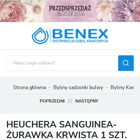
USTAWIENIA REGIONALNE
Lokalizacja
Polska
Język
polski
Waluta
Polski złoty (PLN)
Strona główna
Byliny sadzonki bulwy
Byliny Kwitn
ZAPISZ
POPRZEDNI
NASTĘPNY
HEUCHERA SANGUINEA-
ŻURAWKA KRWISTA 1 SZT.