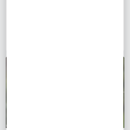
Jakie kwiaty do półcienia? Idealne rośliny na półcieniste
stanowiska
10 - 03 - 2021