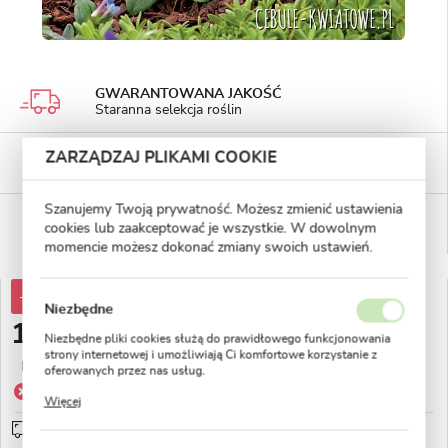
GWARANTOWANA JAKOŚĆ
Staranna selekcja roślin
BEZPIECZNE PŁATNOŚCI
ZARZĄDZAJ PLIKAMI COOKIE
płatności PayU
Szanujemy Twoją prywatność. Możesz zmienić ustawienia
WYGODNE ZWROTY
cookies lub zaakceptować je wszystkie. W dowolnym
14 dni na zwrot lub wymianę!
momencie możesz dokonać zmiany swoich ustawień.
-30%
15,81 zł
Niezbędne
11,06 zł
Niezbędne pliki cookies służą do prawidłowego funkcjonowania
strony internetowej i umożliwiają Ci komfortowe korzystanie z
Najniższa cena z 30 dni przed obniżką:
15,81 zł
oferowanych przez nas usług.
Pliki cookies odpowiadają na podejmowane przez Ciebie działania
Produkt niedostępny
Więcej
w celu m.in. dostosowania Twoich ustawień preferencji
prywatności, logowania czy wypełniania formularzy. Dzięki plikom
Wysyłka 5 dni roboczych
sprawdź
cookies strona, z której korzystasz, może działać bez zakłóceń.