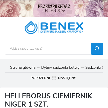
USTAWIENIA REGIONALNE
Lokalizacja
Polska
Język
polski
Waluta
Polski złoty (PLN)
Strona główna
Byliny sadzonki bulwy
Sadzonki Ci
ZAPISZ
POPRZEDNI
NASTĘPNY
HELLEBORUS CIEMIERNIK
NIGER 1 SZT.