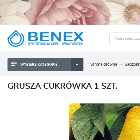
Strona główna
Sadzonk
WYBIERZ KATEGORIĘ
BYLINY SADZONKI BULWY
ZALO
CEBULKI KWIATOWE
BYLINY SADZONKI BULWY
GRUSZA CUKRÓWKA 1 SZT.
NASIONA
CEBULKI KWIATOWE
CEBULA DYMKA
NASIONA
CEBULKI I SADZONKI WARZYW
CEBULA DYMKA
SADZONKI TRAW OZDOBNYCH
CEBULKI I SADZONKI WARZYW