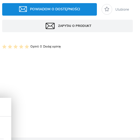
CJA
POWIADOM O DOSTĘPNOŚCI
Ulubione
ZAPYTAJ O PRODUKT
Opinii: 0
Dodaj opinię