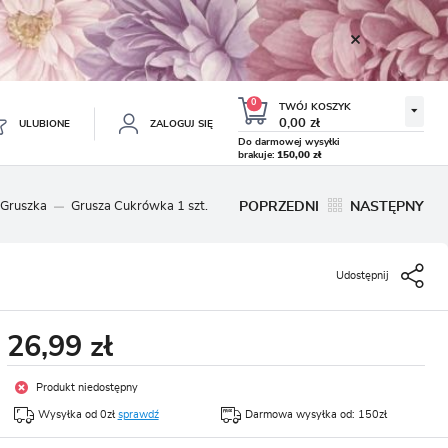
0
TWÓJ KOSZYK
0,00 zł
ULUBIONE
ZALOGUJ SIĘ
Do darmowej wysyłki
brakuje:
150,00 zł
Twój koszyk jest pusty
 Gruszka
Grusza Cukrówka 1 szt.
POPRZEDNI
NASTĘPNY
ESTRUJ SIĘ
NE
Udostępnij
TKOWE KORZYŚCI:
TULIPAN LODOWY NEGRITA
KROKUS WIOSENNY MIX 50
DOUBLE 5 SZT.
SZT.
8.99 zł
19.99 zł
-54%
-54%
19.43 zł
43.32 zł
ji zamówień
26,99 zł
w
adzania swoich danych przy kolejnych zakupach
Produkt niedostępny
abatów i kuponów promocyjnych
Wysyłka od 0zł
sprawdź
Darmowa wysyłka od: 150zł