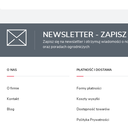
W
T
p
p
p
NEWSLETTER - ZAPISZ 
Zapisz się na newsletter i otrzymuj wiadomości o 
oraz poradach ogrodniczych
O NAS
PŁATNOŚĆ I DOSTAWA
O firmie
Formy płatności
Kontakt
Koszty wysyłki
Blog
Dostępność towarów
Polityka Prywatności