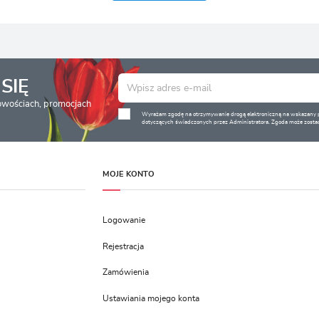
ięcej
woich upodobań oraz Twoich zwyczajów dotyczących przeglądanej witryny internetowej. Treści
romocyjne mogą pojawić się na stronach podmiotów trzecich lub firm będących naszymi
artnerami oraz innych dostawców usług. Firmy te działają w charakterze pośredników
rezentujących nasze treści w postaci wiadomości, ofert, komunikatów mediów społecznościowych
SIĘ
nowościach, promocjach
Wyrażam zgodę na otrzymywanie drogą elektroniczną na wskazany pr
dotyczących świadczonych przez Administratora. Zgoda może zostać
MOJE KONTO
Logowanie
Rejestracja
Zamówienia
Ustawiania mojego konta