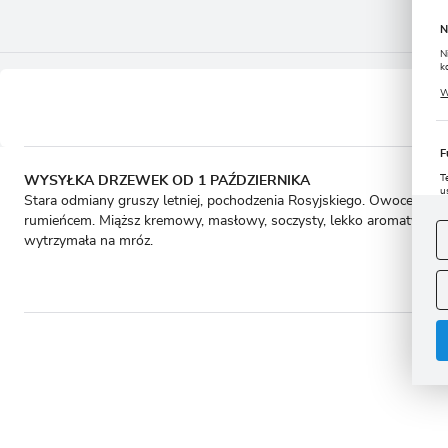
N
N
k
P
W
u
s
F
T
WYSYŁKA DRZEWEK OD 1 PAŹDZIERNIKA
u
Stara odmiany gruszy letniej, pochodzenia Rosyjskiego. Owoce średn
D
W
rumieńcem. Miąższ kremowy, masłowy, soczysty, lekko aromatyczny,
s
f
wytrzymała na mróz.
A
A
C
W
i
n
u
- to 
z
R
D
s
P