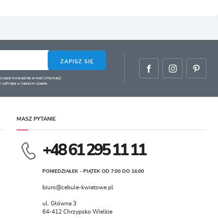
.
ZAPISZ SIĘ
zeze mnie adres e-mail informacji
 cofnięta w każdym czasie.
MASZ PYTANIE
+48 61 295 11 11
PONIEDZIAŁEK - PIĄTEK OD 7:00 DO 16:00
biuro@cebule-kwiatowe.pl
ul. Główna 3
64-412 Chrzypsko Wielkie