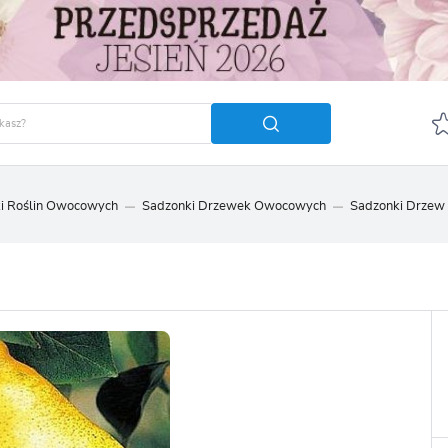
i Roślin Owocowych
Sadzonki Drzewek Owocowych
Sadzonki Drzew
GUJ SIĘ
ZAREJ
POLECA
OTRZYMASZ LICZNE DODA
podgląd statusu realizac
podgląd historii zakupó
brak konieczności wprow
możliwość otrzymania r
Zapomniałem hasła