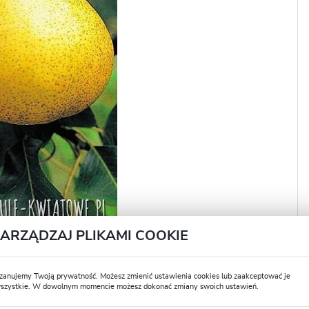
LOGUJ SIĘ
REJESTRA
ZARZĄDZAJ PLIKAMI COOKIE
NE PŁATNOŚCI
WYGODNE ZWROTY
ayU
14 dni na zwrot lub wymianę!
zanujemy Twoją prywatność. Możesz zmienić ustawienia cookies lub zaakceptować je
szystkie. W dowolnym momencie możesz dokonać zmiany swoich ustawień.
USTAWIENIA REGIONALNE