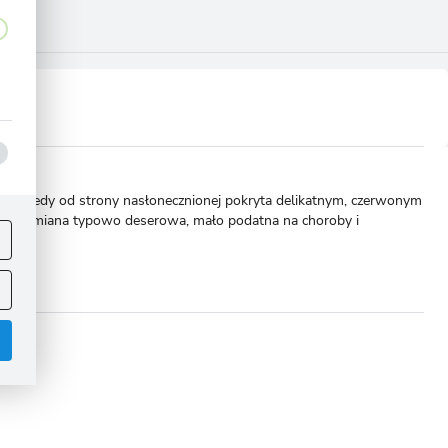
a, niekiedy od strony nasłonecznionej pokryta delikatnym, czerwonym
ej
nia. Odmiana typowo deserowa, mało podatna na choroby i
.
omoże!