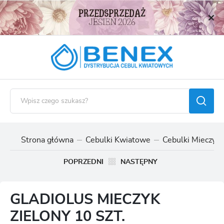
USTAWIENIA REGIONALNE
Lokalizacja
Polska
Język
polski
Waluta
Polski złoty (PLN)
Strona główna
Cebulki Kwiatowe
Cebulki Mieczyk
ZAPISZ
POPRZEDNI
NASTĘPNY
GLADIOLUS MIECZYK
ZIELONY 10 SZT.