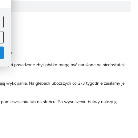
ej
.
kwaśnym.
 Mieczyki posadzone zbyt płytko mogą być narażone na niedostatek
ą wykopania. Na glebach uboższych co 2-3 tygodnie zasilamy je
.
pomieszczeniu lub na słońcu. Po wysuszeniu bulwy należy ją