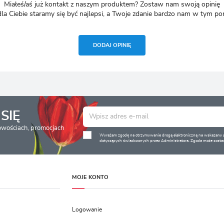
Miałeś/aś już kontakt z naszym produktem? Zostaw nam swoją opinię
dla Ciebie staramy się być najlepsi, a Twoje zdanie bardzo nam w tym p
DODAJ OPINIĘ
SIĘ
nowościach, promocjach
Wyrażam zgodę na otrzymywanie drogą elektroniczną na wskazany pr
dotyczących świadczonych przez Administratora. Zgoda może zostać
MOJE KONTO
Logowanie