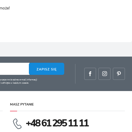
omoże!
ZAPISZ SIĘ
zeze mnie adres e-mail informacji
 cofnięta w każdym czasie.
MASZ PYTANIE
+48 61 295 11 11