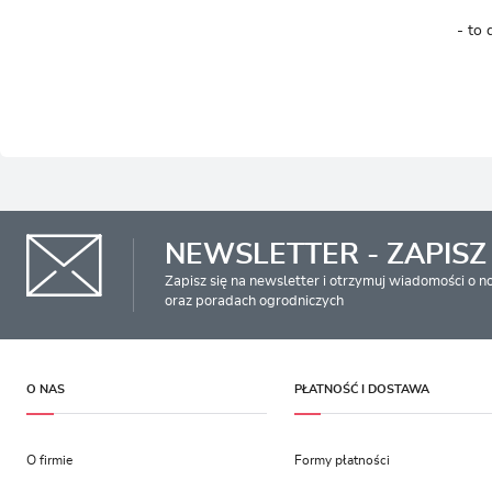
- to 
NEWSLETTER - ZAPISZ 
Zapisz się na newsletter i otrzymuj wiadomości o 
oraz poradach ogrodniczych
O NAS
PŁATNOŚĆ I DOSTAWA
O firmie
Formy płatności