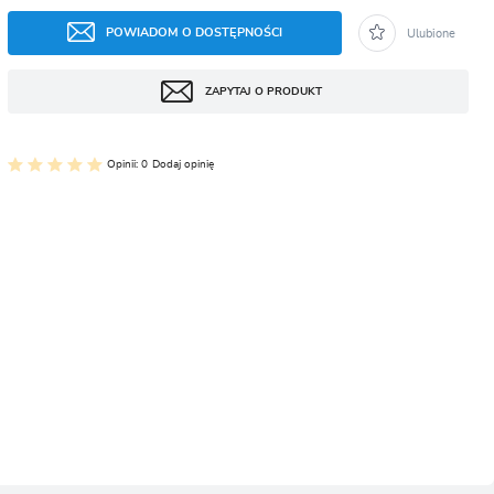
CJA
POWIADOM O DOSTĘPNOŚCI
Ulubione
ZAPYTAJ O PRODUKT
Opinii: 0
Dodaj opinię