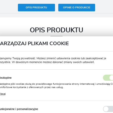
OPIS PRODUKTU
OPINIE O PRODUKCIE
OPIS PRODUKTU
ZARZĄDZAJ PLIKAMI COOKIE
Termin sadzenia wiosna
IV – VI
zanujemy Twoją prywatność. Możesz zmienić ustawienia cookies lub zaakceptować je
szystkie. W dowolnym momencie możesz dokonać zmiany swoich ustawień.
Termin kwitnienia
VI – VIII
USTAWIENIA REGIONALNE
Postać produktu
Bulwa
iezbędne
Lokalizacja
Zimowanie
Nie
iezbędne pliki cookies służą do prawidłowego funkcjonowania strony internetowej i umożliwiają Ci
Polska
omfortowe korzystanie z oferowanych przez nas usług.
Rozmiar
12/14
liki cookies odpowiadają na podejmowane przez Ciebie działania w celu m.in. dostosowania Twoich
ięcej
stawień preferencji prywatności, logowania czy wypełniania formularzy. Dzięki plikom cookies
Język
trona, z której korzystasz, może działać bez zakłóceń.
Głębokość sadzenia (cm)
10
polski
unkcjonalne i personalizacyjne
Stanowisko
Słoneczne