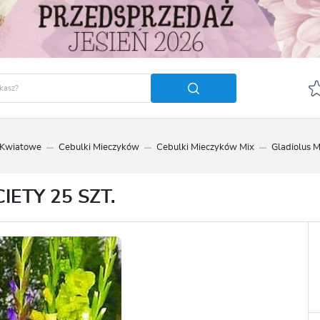
 Kwiatowe
Cebulki Mieczyków
Cebulki Mieczyków Mix
Gladiolus M
GUJ SIĘ
ZAREJ
POLECA
IETY 25 SZT.
OTRZYMASZ LICZNE DODA
podgląd statusu realizac
podgląd historii zakupó
brak konieczności wprow
możliwość otrzymania r
Zapomniałem hasła