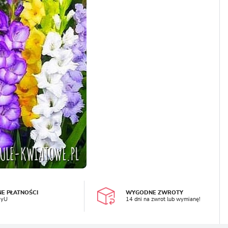
LOGUJ SIĘ
REJESTRA
NE PŁATNOŚCI
WYGODNE ZWROTY
ayU
14 dni na zwrot lub wymianę!