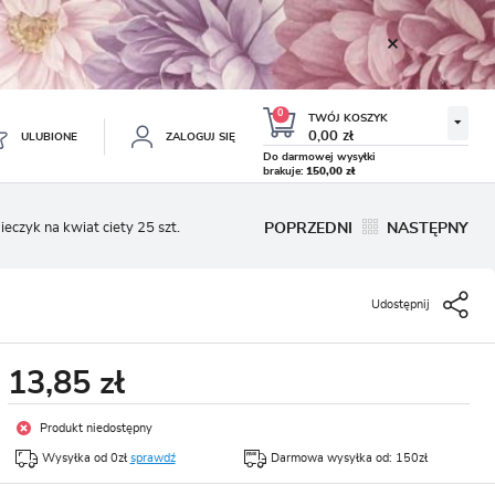
0
TWÓJ KOSZYK
0,00 zł
ULUBIONE
ZALOGUJ SIĘ
Do darmowej wysyłki
brakuje:
150,00 zł
Twój koszyk jest pusty
ieczyk na kwiat ciety 25 szt.
POPRZEDNI
NASTĘPNY
ESTRUJ SIĘ
NE
Udostępnij
TKOWE KORZYŚCI:
TULIPAN LODOWY NEGRITA
KROKUS WIOSENNY MIX 50
DOUBLE 5 SZT.
SZT.
8.99 zł
19.99 zł
-54%
-54%
19.43 zł
43.32 zł
ji zamówień
13,85 zł
w
adzania swoich danych przy kolejnych zakupach
Produkt niedostępny
abatów i kuponów promocyjnych
Wysyłka od 0zł
sprawdź
Darmowa wysyłka od: 150zł