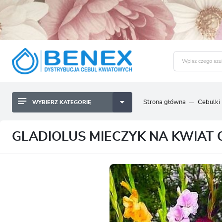
Strona główna
Cebulki
WYBIERZ KATEGORIĘ
BYLINY SADZONKI BULWY
ZALO
CEBULKI KWIATOWE
BYLINY SADZONKI BULWY
GLADIOLUS MIECZYK NA KWIAT C
NASIONA
CEBULKI KWIATOWE
CEBULA DYMKA
NASIONA
CEBULKI I SADZONKI WARZYW
CEBULA DYMKA
SADZONKI TRAW OZDOBNYCH
CEBULKI I SADZONKI WARZYW