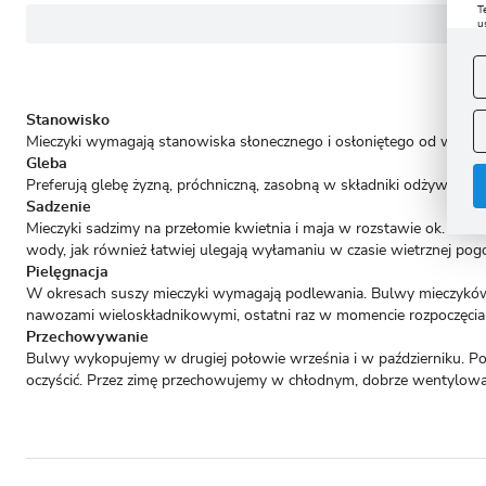
T
u
D
W
s
f
A
Stanowisko
Mieczyki wymagają stanowiska słonecznego i osłoniętego od wiatru
A
Gleba
C
W
i
Preferują glebę żyzną, próchniczną, zasobną w składniki odżywcze 
n
Sadzenie
u
z
Mieczyki sadzimy na przełomie kwietnia i maja w rozstawie ok. 8-10
R
wody, jak również łatwiej ulegają wyłamaniu w czasie wietrznej pog
D
Pielęgnacja
s
W okresach suszy mieczyki wymagają podlewania. Bulwy mieczyków 
P
W
T
nawozami wieloskładnikowymi, ostatni raz w momencie rozpoczęcia 
p
Przechowywanie
p
p
Bulwy wykopujemy w drugiej połowie września i w październiku. Po
oczyścić. Przez zimę przechowujemy w chłodnym, dobrze wentylowa