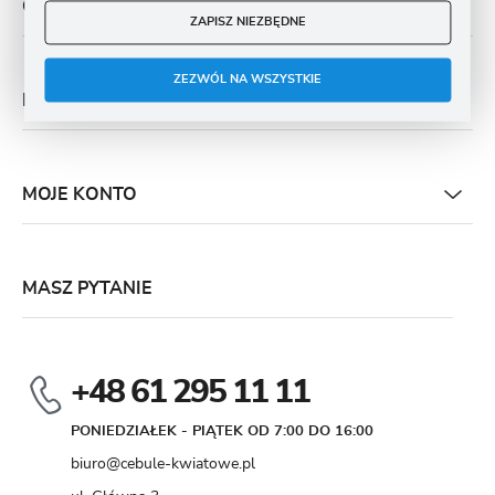
O NAS
ZAPISZ NIEZBĘDNE
ZEZWÓL NA WSZYSTKIE
PŁATNOŚĆ I DOSTAWA
MOJE KONTO
MASZ PYTANIE
+48 61 295 11 11
PONIEDZIAŁEK - PIĄTEK OD 7:00 DO 16:00
biuro@cebule-kwiatowe.pl