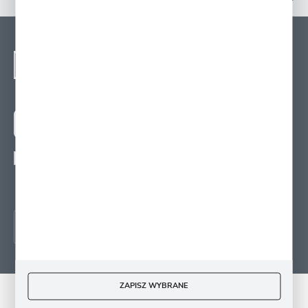
OPINIE O PRODUKCIE
NEWSLETTER - ZAPISZ
SIĘ
Zapisz się na newsletter i otrzymuj wiadomości o
nowościach, promocjach oraz poradach ogrodniczych
ZAPISZ SIĘ
Wyrażam zgodę na otrzymywanie drogą elektroniczną na wskazany przeze mnie
adres e-mail informacji
dotyczących świadczonych przez Administratora. Zgoda może zostać cofnięta w
każdym czasie.
ZAPISZ WYBRANE