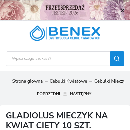
USTAWIENIA REGIONALNE
Lokalizacja
Polska
Język
polski
Waluta
Polski złoty (PLN)
Strona główna
Cebulki Kwiatowe
Cebulki Mieczyk
ZAPISZ
POPRZEDNI
NASTĘPNY
GLADIOLUS MIECZYK NA
KWIAT CIETY 10 SZT.