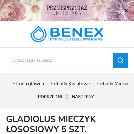
USTAWIENIA REGIONALNE
Lokalizacja
Polska
Język
polski
Waluta
Polski złoty (PLN)
Strona główna
Cebulki Kwiatowe
Cebulki Mieczyk
ZAPISZ
POPRZEDNI
NASTĘPNY
GLADIOLUS MIECZYK
ŁOSOSIOWY 5 SZT.