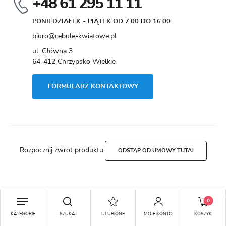
+48 61 295 11 11
PONIEDZIAŁEK - PIĄTEK OD 7:00 DO 16:00
biuro@cebule-kwiatowe.pl
ul. Główna 3
64-412 Chrzypsko Wielkie
FORMULARZ KONTAKTOWY
Rozpocznij zwrot produktu:
ODSTĄP OD UMOWY TUTAJ
Copyright by cebule-kwiatowe.pl
0
Agencja interaktywna
[ti]
Powered by
2ClickShop®
KATEGORIE
SZUKAJ
ULUBIONE
MOJE KONTO
KOSZYK