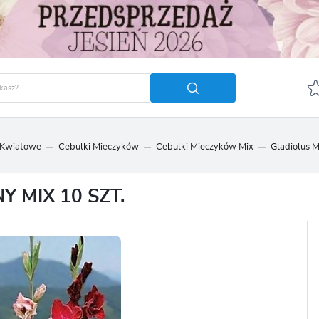
 Kwiatowe
Cebulki Mieczyków
Cebulki Mieczyków Mix
Gladiolus M
GUJ SIĘ
ZAREJ
POLECA
 MIX 10 SZT.
OTRZYMASZ LICZNE DODA
podgląd statusu realizac
podgląd historii zakupó
brak konieczności wprow
możliwość otrzymania r
Zapomniałem hasła