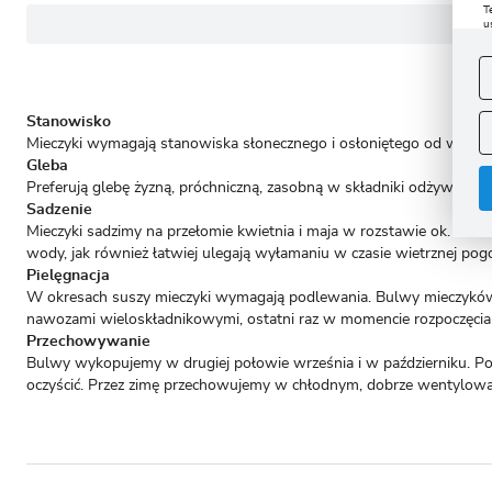
T
u
D
W
s
f
A
Stanowisko
Mieczyki wymagają stanowiska słonecznego i osłoniętego od wiatru
A
Gleba
C
W
i
Preferują glebę żyzną, próchniczną, zasobną w składniki odżywcze 
n
Sadzenie
u
z
Mieczyki sadzimy na przełomie kwietnia i maja w rozstawie ok. 8-10
R
wody, jak również łatwiej ulegają wyłamaniu w czasie wietrznej pog
D
Pielęgnacja
s
W okresach suszy mieczyki wymagają podlewania. Bulwy mieczyków 
P
W
T
nawozami wieloskładnikowymi, ostatni raz w momencie rozpoczęcia 
p
Przechowywanie
p
p
Bulwy wykopujemy w drugiej połowie września i w październiku. Po
oczyścić. Przez zimę przechowujemy w chłodnym, dobrze wentylowa