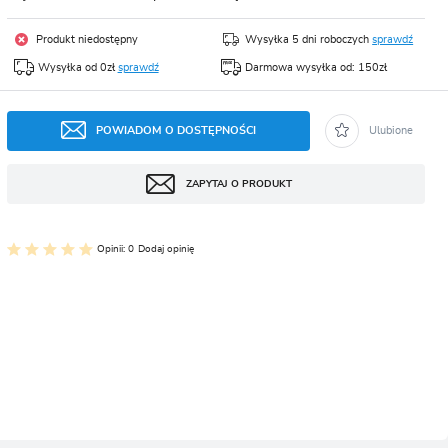
CJA
Produkt niedostępny
Wysyłka 5 dni roboczych
sprawdź
Wysyłka od 0zł
sprawdź
Darmowa wysyłka od: 150zł
POWIADOM O DOSTĘPNOŚCI
Ulubione
ZAPYTAJ O PRODUKT
Opinii: 0
Dodaj opinię