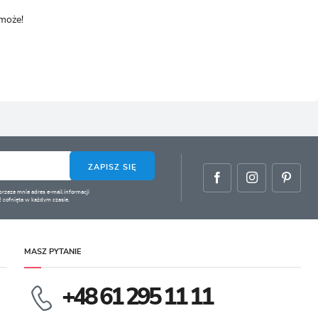
omoże!
ZAPISZ SIĘ
zeze mnie adres e-mail informacji
 cofnięta w każdym czasie.
MASZ PYTANIE
+48 61 295 11 11