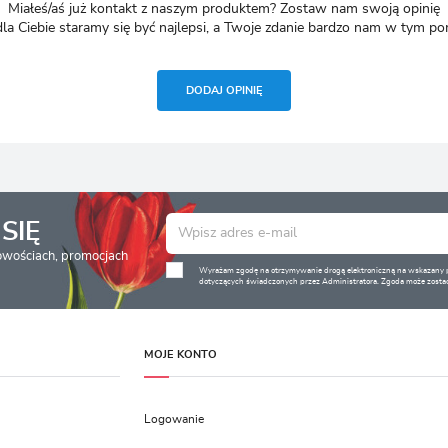
Miałeś/aś już kontakt z naszym produktem? Zostaw nam swoją opinię
dla Ciebie staramy się być najlepsi, a Twoje zdanie bardzo nam w tym p
DODAJ OPINIĘ
SIĘ
nowościach, promocjach
Wyrażam zgodę na otrzymywanie drogą elektroniczną na wskazany pr
dotyczących świadczonych przez Administratora. Zgoda może zostać
MOJE KONTO
Logowanie