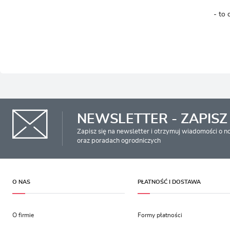
- to 
NEWSLETTER - ZAPISZ 
Zapisz się na newsletter i otrzymuj wiadomości o 
oraz poradach ogrodniczych
O NAS
PŁATNOŚĆ I DOSTAWA
O firmie
Formy płatności