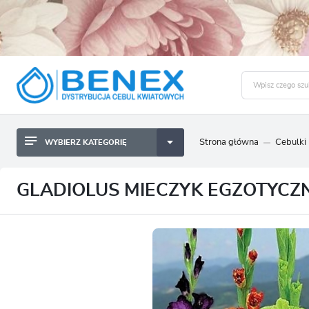
Strona główna
Cebulki
WYBIERZ KATEGORIĘ
BYLINY SADZONKI BULWY
ZALO
CEBULKI KWIATOWE
BYLINY SADZONKI BULWY
GLADIOLUS MIECZYK EGZOTYCZNY
NASIONA
CEBULKI KWIATOWE
CEBULA DYMKA
NASIONA
CEBULKI I SADZONKI WARZYW
CEBULA DYMKA
SADZONKI TRAW OZDOBNYCH
CEBULKI I SADZONKI WARZYW