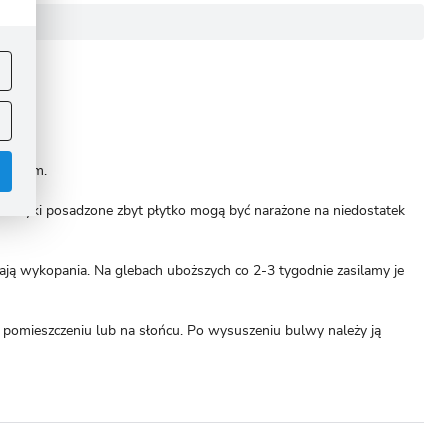
ej
.
kwaśnym.
 Mieczyki posadzone zbyt płytko mogą być narażone na niedostatek
ą wykopania. Na glebach uboższych co 2-3 tygodnie zasilamy je
.
pomieszczeniu lub na słońcu. Po wysuszeniu bulwy należy ją