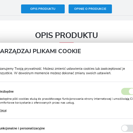
OPIS PRODUKTU
OPINIE O PRODUKCIE
OPIS PRODUKTU
ZARZĄDZAJ PLIKAMI COOKIE
Termin sadzenia wiosna
IV – VI
zanujemy Twoją prywatność. Możesz zmienić ustawienia cookies lub zaakceptować je
szystkie. W dowolnym momencie możesz dokonać zmiany swoich ustawień.
Termin kwitnienia
VI – VIII
USTAWIENIA REGIONALNE
Postać produktu
Bulwa
iezbędne
Lokalizacja
Zimowanie
Nie
iezbędne pliki cookies służą do prawidłowego funkcjonowania strony internetowej i umożliwiają Ci
Polska
omfortowe korzystanie z oferowanych przez nas usług.
Rozmiar
12/14
liki cookies odpowiadają na podejmowane przez Ciebie działania w celu m.in. dostosowania Twoich
ięcej
stawień preferencji prywatności, logowania czy wypełniania formularzy. Dzięki plikom cookies
Język
trona, z której korzystasz, może działać bez zakłóceń.
Głębokość sadzenia (cm)
10
polski
unkcjonalne i personalizacyjne
Stanowisko
Słoneczne