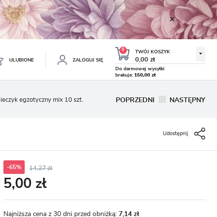
0
TWÓJ KOSZYK
0,00 zł
ULUBIONE
ZALOGUJ SIĘ
Do darmowej wysyłki
brakuje:
150,00 zł
Twój koszyk jest pusty
ieczyk egzotyczny mix 10 szt.
POPRZEDNI
NASTĘPNY
ESTRUJ SIĘ
NE
Udostępnij
TKOWE KORZYŚCI:
TULIPAN LODOWY NEGRITA
KROKUS WIOSENNY MIX 50
DOUBLE 5 SZT.
SZT.
8.99 zł
19.99 zł
-54%
-54%
19.43 zł
43.32 zł
ji zamówień
w
-65%
14,27 zł
5,00 zł
adzania swoich danych przy kolejnych zakupach
abatów i kuponów promocyjnych
Najniższa cena z 30 dni przed obniżką:
7,14 zł