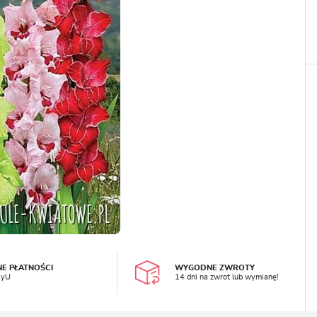
LOGUJ SIĘ
REJESTRA
NE PŁATNOŚCI
WYGODNE ZWROTY
ayU
14 dni na zwrot lub wymianę!