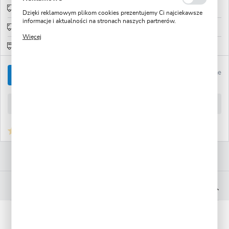
informacje są przetwarzane w formie zanonimizowanej. Wyrażenie
Wysyłka 48H
sprawdź
zgody na analityczne pliki cookies gwarantuje dostępność
Dzięki reklamowym plikom cookies prezentujemy Ci najciekawsze
wszystkich funkcjonalności.
informacje i aktualności na stronach naszych partnerów.
Wysyłka od 0zł
sprawdź
Promocyjne pliki cookies służą do prezentowania Ci naszych
Więcej
komunikatów na podstawie analizy Twoich upodobań oraz Twoich
Darmowa wysyłka od: 150zł
zwyczajów dotyczących przeglądanej witryny internetowej. Treści
promocyjne mogą pojawić się na stronach podmiotów trzecich lub
firm będących naszymi partnerami oraz innych dostawców usług.
Ulubione
Firmy te działają w charakterze pośredników prezentujących nasze
POWIADOM O DOSTĘPNOŚCI
treści w postaci wiadomości, ofert, komunikatów mediów
społecznościowych.
ZAPYTAJ O PRODUKT
Opinii: 0
Dodaj opinię
OPIS PRODUKTU
OPINIE O PRODUKCIE
OPIS PRODUKTU