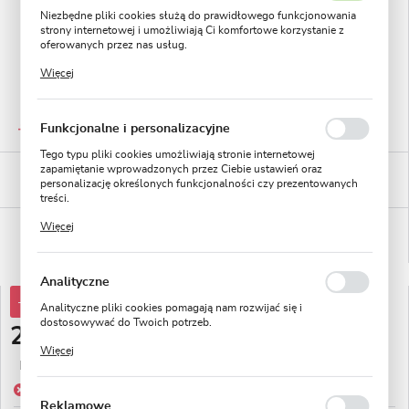
Niezbędne pliki cookies służą do prawidłowego funkcjonowania
strony internetowej i umożliwiają Ci komfortowe korzystanie z
oferowanych przez nas usług.
Pliki cookies odpowiadają na podejmowane przez Ciebie działania
Więcej
w celu m.in. dostosowania Twoich ustawień preferencji
prywatności, logowania czy wypełniania formularzy. Dzięki plikom
cookies strona, z której korzystasz, może działać bez zakłóceń.
GWARANTOWANA JAKOŚĆ
Funkcjonalne i personalizacyjne
Staranna selekcja roślin
Tego typu pliki cookies umożliwiają stronie internetowej
zapamiętanie wprowadzonych przez Ciebie ustawień oraz
BEZPIECZNE PŁATNOŚCI
personalizację określonych funkcjonalności czy prezentowanych
płatności PayU
treści.
Dzięki tym plikom cookies możemy zapewnić Ci większy komfort
Więcej
WYGODNE ZWROTY
korzystania z funkcjonalności naszej strony poprzez dopasowanie
14 dni na zwrot lub wymianę!
jej do Twoich indywidualnych preferencji. Wyrażenie zgody na
funkcjonalne i personalizacyjne pliki cookies gwarantuje
dostępność większej ilości funkcji na stronie.
Analityczne
-70%
10,01 zł
Analityczne pliki cookies pomagają nam rozwijać się i
dostosowywać do Twoich potrzeb.
2,99 zł
Cookies analityczne pozwalają na uzyskanie informacji w zakresie
Więcej
wykorzystywania witryny internetowej, miejsca oraz
Najniższa cena z 30 dni przed obniżką:
10,01 zł
częstotliwości, z jaką odwiedzane są nasze serwisy www. Dane
pozwalają nam na ocenę naszych serwisów internetowych pod
Produkt niedostępny
względem ich popularności wśród użytkowników. Zgromadzone
Reklamowe