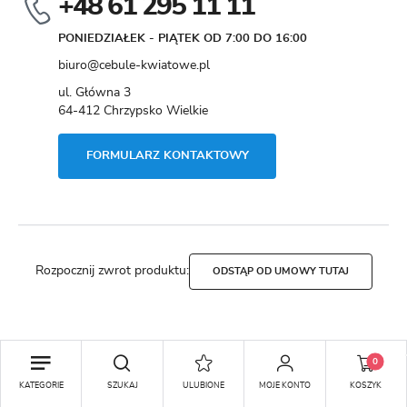
+48 61 295 11 11
PONIEDZIAŁEK - PIĄTEK OD 7:00 DO 16:00
biuro@cebule-kwiatowe.pl
ul. Główna 3
64-412 Chrzypsko Wielkie
FORMULARZ KONTAKTOWY
Rozpocznij zwrot produktu:
ODSTĄP OD UMOWY TUTAJ
Copyright by cebule-kwiatowe.pl
0
Agencja interaktywna
[ti]
Powered by
2ClickShop®
KATEGORIE
SZUKAJ
ULUBIONE
MOJE KONTO
KOSZYK