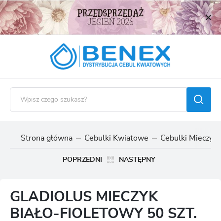
USTAWIENIA REGIONALNE
Lokalizacja
Polska
Język
polski
Waluta
Polski złoty (PLN)
Strona główna
Cebulki Kwiatowe
Cebulki Mieczyk
ZAPISZ
POPRZEDNI
NASTĘPNY
GLADIOLUS MIECZYK
BIAŁO-FIOLETOWY 50 SZT.