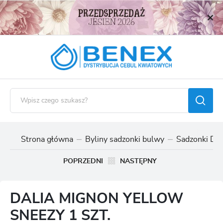
USTAWIENIA REGIONALNE
Lokalizacja
Polska
Język
polski
Waluta
Polski złoty (PLN)
Strona główna
Byliny sadzonki bulwy
Sadzonki Dali
ZAPISZ
POPRZEDNI
NASTĘPNY
DALIA MIGNON YELLOW
SNEEZY 1 SZT.