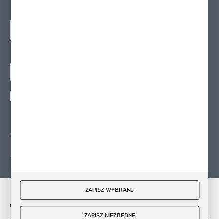
NEWSLETTER - ZAPISZ
SIĘ
Zapisz się na newsletter i otrzymuj wiadomości o
nowościach, promocjach oraz poradach ogrodniczych
ZAPISZ SIĘ
Wyrażam zgodę na otrzymywanie drogą elektroniczną na wskazany przeze mnie
adres e-mail informacji
dotyczących świadczonych przez Administratora. Zgoda może zostać cofnięta w
każdym czasie.
ZAPISZ WYBRANE
O NAS
ZAPISZ NIEZBĘDNE