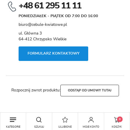
+48 61 295 11 11
PONIEDZIAŁEK - PIĄTEK OD 7:00 DO 16:00
biuro@cebule-kwiatowe.pl
ul. Główna 3
64-412 Chrzypsko Wielkie
FORMULARZ KONTAKTOWY
Rozpocznij zwrot produktu:
ODSTĄP OD UMOWY TUTAJ
Copyright by cebule-kwiatowe.pl
0
Agencja interaktywna
[ti]
Powered by
2ClickShop®
KATEGORIE
SZUKAJ
ULUBIONE
MOJE KONTO
KOSZYK