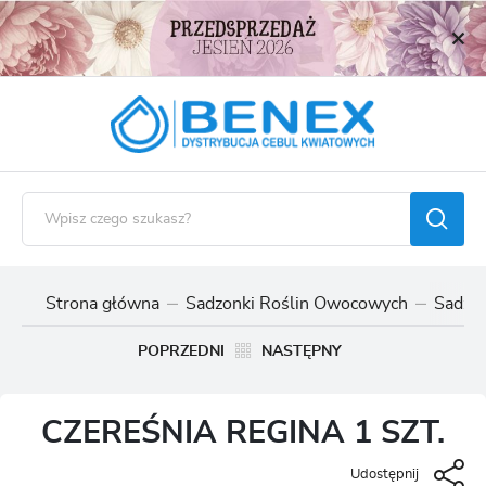
USTAWIENIA REGIONALNE
Lokalizacja
Polska
Język
polski
Waluta
Polski złoty (PLN)
Strona główna
Sadzonki Roślin Owocowych
Sadzo
ZAPISZ
POPRZEDNI
NASTĘPNY
CZEREŚNIA REGINA 1 SZT.
Udostępnij