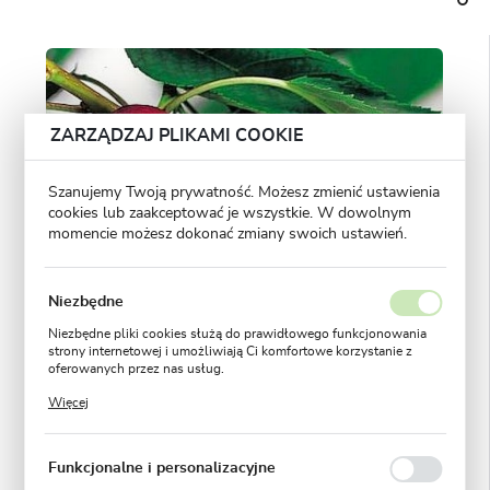
ZARZĄDZAJ PLIKAMI COOKIE
Szanujemy Twoją prywatność. Możesz zmienić ustawienia
cookies lub zaakceptować je wszystkie. W dowolnym
momencie możesz dokonać zmiany swoich ustawień.
Niezbędne
Niezbędne pliki cookies służą do prawidłowego funkcjonowania
strony internetowej i umożliwiają Ci komfortowe korzystanie z
oferowanych przez nas usług.
Pliki cookies odpowiadają na podejmowane przez Ciebie działania
Więcej
w celu m.in. dostosowania Twoich ustawień preferencji
prywatności, logowania czy wypełniania formularzy. Dzięki plikom
cookies strona, z której korzystasz, może działać bez zakłóceń.
Funkcjonalne i personalizacyjne