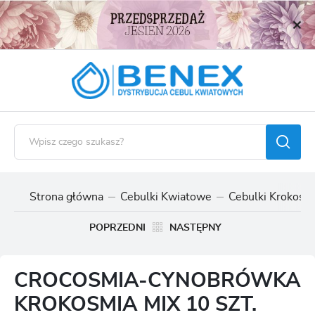
USTAWIENIA REGIONALNE
Lokalizacja
Polska
Język
polski
Waluta
Polski złoty (PLN)
Strona główna
Cebulki Kwiatowe
Cebulki Krokosmi
ZAPISZ
POPRZEDNI
NASTĘPNY
CROCOSMIA-CYNOBRÓWKA
KROKOSMIA MIX 10 SZT.