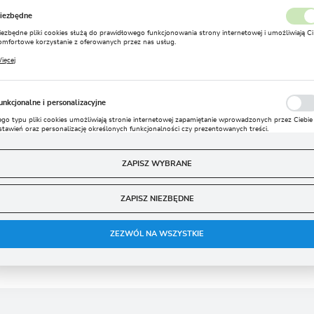
Kolor
Zielony
iezbędne
Lokalizacja
iezbędne pliki cookies służą do prawidłowego funkcjonowania strony internetowej i umożliwiają Ci
Wysokość (cm)
50-60
Polska
omfortowe korzystanie z oferowanych przez nas usług.
liki cookies odpowiadają na podejmowane przez Ciebie działania w celu m.in. dostosowania Twoich
ięcej
stawień preferencji prywatności, logowania czy wypełniania formularzy. Dzięki plikom cookies
Język
trona, z której korzystasz, może działać bez zakłóceń.
est to duża roślina – dorasta nawet do 6 metrów. Chmiel posiada właśc
polski
tywaną do produkcji piwa, a także niektórych leków, kosmetyków i likier
unkcjonalne i personalizacyjne
prawnia trawienie. Wyciągu z szyszek używa się na wrzody i trudno goją
Waluta
nych i osłoniętych od wiatru.
ego typu pliki cookies umożliwiają stronie internetowej zapamiętanie wprowadzonych przez Ciebie
stawień oraz personalizację określonych funkcjonalności czy prezentowanych treści.
Polski złoty (PLN)
zięki tym plikom cookies możemy zapewnić Ci większy komfort korzystania z funkcjonalności nasz
OPINIE O PRODUKCIE
ięcej
trony poprzez dopasowanie jej do Twoich indywidualnych preferencji. Wyrażenie zgody na
unkcjonalne i personalizacyjne pliki cookies gwarantuje dostępność większej ilości funkcji na stronie
ZAPISZ WYBRANE
ZAPISZ
nalityczne
Miałeś/aś już kontakt z naszym produktem? Zostaw nam swoją opinię
ZAPISZ NIEZBĘDNE
dla Ciebie staramy się być najlepsi, a Twoje zdanie bardzo nam w tym p
nalityczne pliki cookies pomagają nam rozwijać się i dostosowywać do Twoich potrzeb.
ookies analityczne pozwalają na uzyskanie informacji w zakresie wykorzystywania witryny
ięcej
nternetowej, miejsca oraz częstotliwości, z jaką odwiedzane są nasze serwisy www. Dane pozwalają
ZEZWÓL NA WSZYSTKIE
am na ocenę naszych serwisów internetowych pod względem ich popularności wśród
żytkowników. Zgromadzone informacje są przetwarzane w formie zanonimizowanej. Wyrażenie
DODAJ OPINIĘ
gody na analityczne pliki cookies gwarantuje dostępność wszystkich funkcjonalności.
eklamowe
zięki reklamowym plikom cookies prezentujemy Ci najciekawsze informacje i aktualności na
tronach naszych partnerów.
romocyjne pliki cookies służą do prezentowania Ci naszych komunikatów na podstawie analizy
ięcej