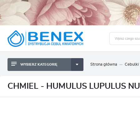
Strona główna
Cebulki
WYBIERZ KATEGORIĘ
BYLINY SADZONKI BULWY
ZALO
CEBULKI KWIATOWE
BYLINY SADZONKI BULWY
CHMIEL - HUMULUS LUPULUS NU
NASIONA
CEBULKI KWIATOWE
CEBULA DYMKA
NASIONA
CEBULKI I SADZONKI WARZYW
CEBULA DYMKA
SADZONKI TRAW OZDOBNYCH
CEBULKI I SADZONKI WARZYW