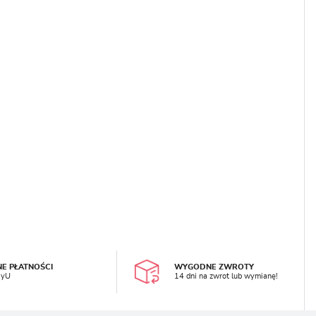
LOGUJ SIĘ
REJESTRA
NE PŁATNOŚCI
WYGODNE ZWROTY
ayU
14 dni na zwrot lub wymianę!