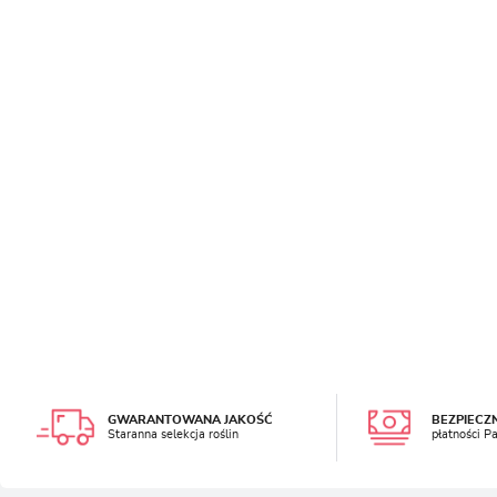
SADZONKI RÓŻ
ZA
SADZONKI TRAW OZDOBNYCH
SADZONKI ROŚLIN
SADZONKI RÓŻ
OZDOBNYCH
SADZONKI ROŚLIN
AKCESORIA OGRODNICZE
OZDOBNYCH
SADZONKI ROŚLIN
AKCESORIA OGRODNICZE
OWOCOWYCH
SADZONKI ROŚLIN
NAWOZY
OWOCOWYCH
NAWOZY
GWARANTOWANA JAKOŚĆ
BEZPIECZ
Staranna selekcja roślin
płatności P