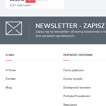
4297 osób kupiło
NEWSLETTER - ZAPISZ 
Zapisz się na newsletter i otrzymuj wiadomości o 
oraz poradach ogrodniczych
O NAS
PŁATNOŚĆ I DOSTAWA
O firmie
Formy płatności
Kontakt
Koszty wysyłki
Blog
Dostępność towarów
Polityka Prywatności
Regulamin