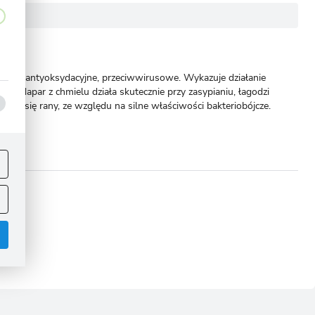
iwości antyoksydacyjne, przeciwwirusowe. Wykazuje działanie
ów. Napar z chmielu działa skutecznie przy zasypianiu, łagodzi
ce się rany, ze względu na silne właściwości bakteriobójcze.
ej
.
omoże!