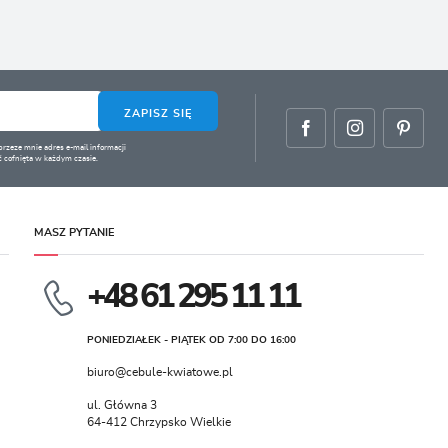
ZAPISZ SIĘ
zeze mnie adres e-mail informacji
 cofnięta w każdym czasie.
MASZ PYTANIE
+48 61 295 11 11
PONIEDZIAŁEK - PIĄTEK OD 7:00 DO 16:00
biuro@cebule-kwiatowe.pl
ul. Główna 3
64-412 Chrzypsko Wielkie