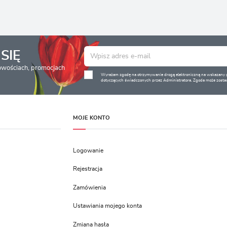
SIĘ
nowościach, promocjach
Wyrażam zgodę na otrzymywanie drogą elektroniczną na wskazany pr
dotyczących świadczonych przez Administratora. Zgoda może zostać
MOJE KONTO
Logowanie
Rejestracja
Zamówienia
Ustawiania mojego konta
Zmiana hasła