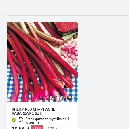
T
p
p
p
RHEUM RED CHAMPAGNE
RABARBAR 1 SZT.
Przedsprzedaż wysyłka od 1
września
10,69 zł
15,75 zł
-32%