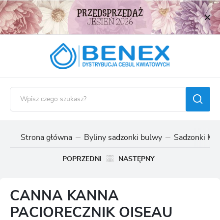
USTAWIENIA REGIONALNE
Lokalizacja
Polska
Język
polski
Waluta
Polski złoty (PLN)
Strona główna
Byliny sadzonki bulwy
Sadzonki Kan
ZAPISZ
POPRZEDNI
NASTĘPNY
CANNA KANNA
PACIORECZNIK OISEAU