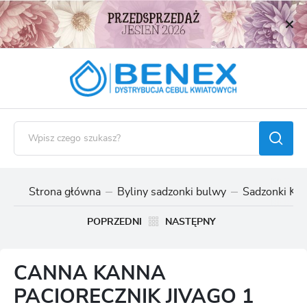
USTAWIENIA REGIONALNE
Lokalizacja
Polska
Język
polski
Waluta
Polski złoty (PLN)
Strona główna
Byliny sadzonki bulwy
Sadzonki Kan
ZAPISZ
POPRZEDNI
NASTĘPNY
CANNA KANNA
PACIORECZNIK JIVAGO 1