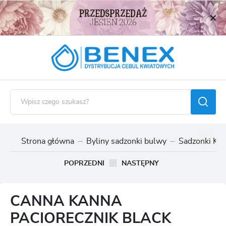
USTAWIENIA REGIONALNE
Lokalizacja
Polska
Język
polski
Waluta
Polski złoty (PLN)
Strona główna
Byliny sadzonki bulwy
Sadzonki Kan
ZAPISZ
POPRZEDNI
NASTĘPNY
CANNA KANNA
PACIORECZNIK BLACK