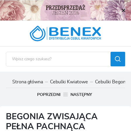
USTAWIENIA REGIONALNE
Lokalizacja
Polska
Język
polski
Waluta
Polski złoty (PLN)
Strona główna
Cebulki Kwiatowe
Cebulki Begonii
ZAPISZ
POPRZEDNI
NASTĘPNY
BEGONIA ZWISAJĄCA
PEŁNA PACHNĄCA