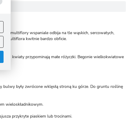
ej
.
onii multiflory wspaniale odbija na tle wąskich, sercowatych,
a multiflora kwitnie bardzo obficie.
ów. Ich kwiaty przypominają małe różyczki. Begonie wielkokwiatowe
y bulwy były zwrócone wklęsłą stroną ku górze. Do gruntu roślinę
.
ozem wieloskładnikowym.
sza przykryte piaskiem lub trocinami.