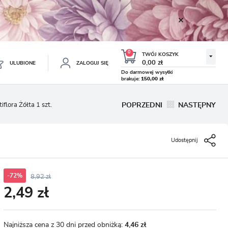
0
TWÓJ KOSZYK
0,00 zł
ULUBIONE
ZALOGUJ SIĘ
Do darmowej wysyłki
brakuje:
150,00 zł
Twój koszyk jest pusty
flora Żółta 1 szt.
POPRZEDNI
NASTĘPNY
ESTRUJ SIĘ
NE
Udostępnij
TKOWE KORZYŚCI:
TULIPAN LODOWY NEGRITA
KROKUS WIOSENNY MIX 50
DOUBLE 5 SZT.
SZT.
8.99 zł
19.99 zł
-54%
-54%
19.43 zł
43.32 zł
ji zamówień
w
-72%
8,92 zł
2,49 zł
adzania swoich danych przy kolejnych zakupach
abatów i kuponów promocyjnych
Najniższa cena z 30 dni przed obniżką:
4,46 zł