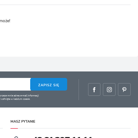
omoże!
ZAPISZ SIĘ
zeze mnie adres e-mail informacji
 cofnięta w każdym czasie.
MASZ PYTANIE