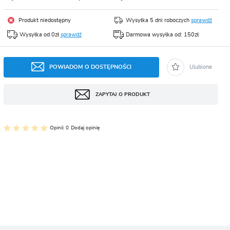
CJA
Produkt niedostępny
Wysyłka 5 dni roboczych
sprawdź
Wysyłka od 0zł
sprawdź
Darmowa wysyłka od: 150zł
POWIADOM O DOSTĘPNOŚCI
Ulubione
ZAPYTAJ O PRODUKT
Opinii: 0
Dodaj opinię