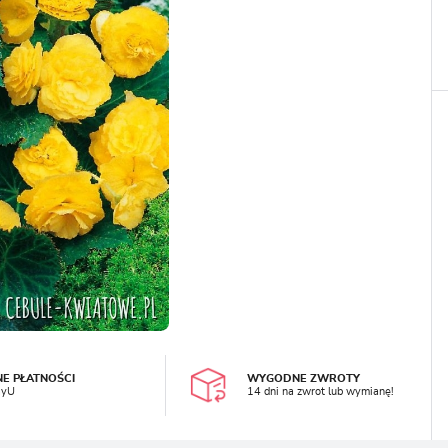
LOGUJ SIĘ
REJESTRA
NE PŁATNOŚCI
WYGODNE ZWROTY
ayU
14 dni na zwrot lub wymianę!