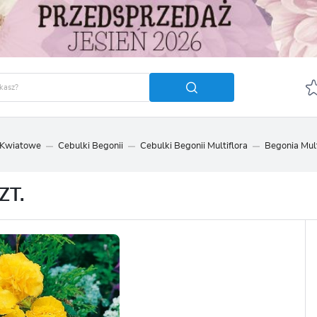
 Kwiatowe
Cebulki Begonii
Cebulki Begonii Multiflora
Begonia Multi
GUJ SIĘ
ZAREJ
POLECA
ZT.
OTRZYMASZ LICZNE DODA
podgląd statusu realizac
podgląd historii zakupó
brak konieczności wprow
możliwość otrzymania r
Zapomniałem hasła