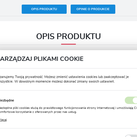
OPIS PRODUKTU
OPINIE O PRODUKCIE
OPIS PRODUKTU
ZARZĄDZAJ PLIKAMI COOKIE
Termin sadzenia wiosna
I – VI
Termin kwitnienia
VI – X
zanujemy Twoją prywatność. Możesz zmienić ustawienia cookies lub zaakceptować je
szystkie. W dowolnym momencie możesz dokonać zmiany swoich ustawień.
USTAWIENIA REGIONALNE
Postać produktu
Bulwa
Zimowanie
Nie
iezbędne
Lokalizacja
iezbędne pliki cookies służą do prawidłowego funkcjonowania strony internetowej i umożliwiają Ci
Rozmiar
5/+
Polska
omfortowe korzystanie z oferowanych przez nas usług.
liki cookies odpowiadają na podejmowane przez Ciebie działania w celu m.in. dostosowania Twoich
ięcej
Głębokość sadzenia (cm)
6-8
stawień preferencji prywatności, logowania czy wypełniania formularzy. Dzięki plikom cookies
Język
trona, z której korzystasz, może działać bez zakłóceń.
polski
Stanowisko
Półcień