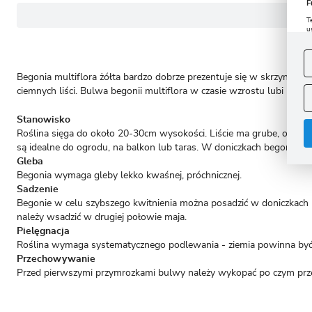
F
T
u
D
W
s
f
Begonia multiflora żółta bardzo dobrze prezentuje się w skrzynkach 
A
ciemnych liści. Bulwa begonii multiflora w czasie wzrostu lubi być
A
Stanowisko
C
W
i
Roślina sięga do około 20-30cm wysokości. Liście ma grube, o kszt
n
są idealne do ogrodu, na balkon lub taras. W doniczkach begonie sa
u
z
Gleba
R
Begonia wymaga gleby lekko kwaśnej, próchnicznej.
D
Sadzenie
s
Begonie w celu szybszego kwitnienia można posadzić w doniczkach 
P
W
T
należy wsadzić w drugiej połowie maja.
p
Pielęgnacja
p
p
Roślina wymaga systematycznego podlewania - ziemia powinna być s
Przechowywanie
Przed pierwszymi przymrozkami bulwy należy wykopać po czym przec