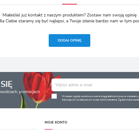
Miałeś/aś już kontakt z naszym produktem? Zostaw nam swoją opinię
dla Ciebie staramy się być najlepsi, a Twoje zdanie bardzo nam w tym p
DODAJ OPINIĘ
SIĘ
nowościach, promocjach
Wyrażam zgodę na otrzymywanie drogą elektroniczną na wskazany pr
dotyczących świadczonych przez Administratora. Zgoda może zostać
MOJE KONTO