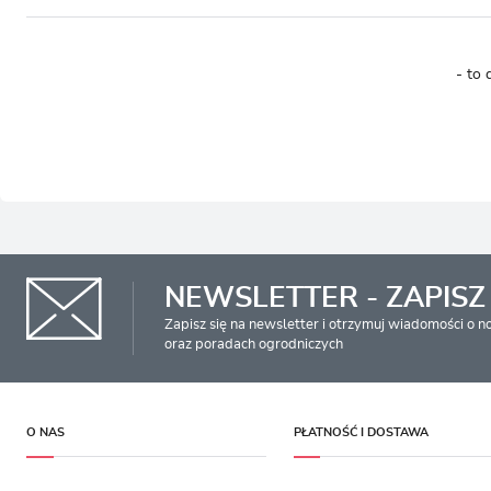
- to 
NEWSLETTER - ZAPISZ 
Zapisz się na newsletter i otrzymuj wiadomości o 
oraz poradach ogrodniczych
O NAS
PŁATNOŚĆ I DOSTAWA