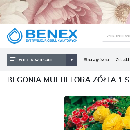
Strona główna
Cebulki
WYBIERZ KATEGORIĘ
BYLINY SADZONKI BULWY
ZALO
CEBULKI KWIATOWE
BYLINY SADZONKI BULWY
BEGONIA MULTIFLORA ŻÓŁTA 1 S
NASIONA
CEBULKI KWIATOWE
CEBULA DYMKA
NASIONA
CEBULKI I SADZONKI WARZYW
CEBULA DYMKA
SADZONKI TRAW OZDOBNYCH
CEBULKI I SADZONKI WARZYW