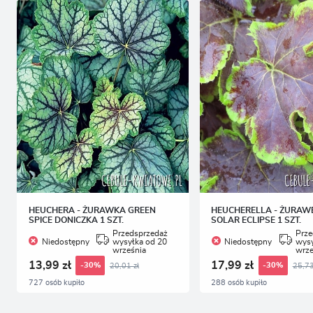
HEUCHERA - ŻURAWKA GREEN
HEUCHERELLA - ŻURAW
SPICE DONICZKA 1 SZT.
SOLAR ECLIPSE 1 SZT.
Przedsprzedaż
Prze
Niedostępny
wysyłka od 20
Niedostępny
wysy
września
wrze
13,99 zł
17,99 zł
20,01 zł
25,73
-30%
-30%
727 osób kupiło
288 osób kupiło