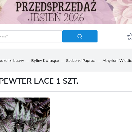
sadzonki bulwy
Byliny Kwitnące
Sadzonki Paproci
Athyrium Wietlic
GUJ SIĘ
ZAREJ
POLECA
PEWTER LACE 1 SZT.
OTRZYMASZ LICZNE DODA
podgląd statusu realizac
podgląd historii zakupó
brak konieczności wprow
możliwość otrzymania r
Zapomniałem hasła