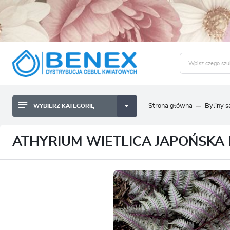
Strona główna
Byliny 
WYBIERZ KATEGORIĘ
BYLINY SADZONKI BULWY
ZALO
CEBULKI KWIATOWE
BYLINY SADZONKI BULWY
ATHYRIUM WIETLICA JAPOŃSKA 
NASIONA
CEBULKI KWIATOWE
CEBULA DYMKA
NASIONA
CEBULKI I SADZONKI WARZYW
CEBULA DYMKA
SADZONKI TRAW OZDOBNYCH
CEBULKI I SADZONKI WARZYW