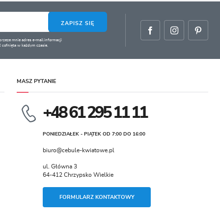
ZAPISZ SIĘ
zeze mnie adres e-mail informacji
 cofnięta w każdym czasie.
MASZ PYTANIE
+48 61 295 11 11
PONIEDZIAŁEK - PIĄTEK OD 7:00 DO 16:00
biuro@cebule-kwiatowe.pl
ul. Główna 3
64-412 Chrzypsko Wielkie
FORMULARZ KONTAKTOWY