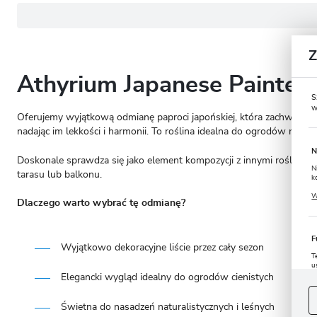
Athyrium Japanese Painted 
S
w
Oferujemy wyjątkową odmianę paproci japońskiej, która zachwyca dek
nadając im lekkości i harmonii. To roślina idealna do ogrodów natur
N
Doskonale sprawdza się jako element kompozycji z innymi roślinam
N
tarasu lub balkonu.
k
P
W
u
Dlaczego warto wybrać tę odmianę?
s
F
Wyjątkowo dekoracyjne liście przez cały sezon
T
u
Elegancki wygląd idealny do ogrodów cienistych
D
W
s
f
Świetna do nasadzeń naturalistycznych i leśnych