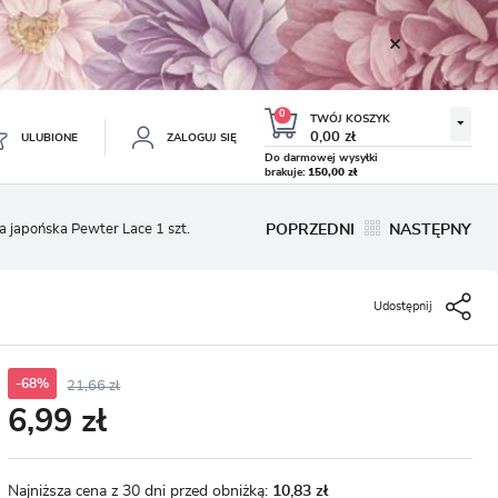
0
TWÓJ KOSZYK
0,00 zł
ULUBIONE
ZALOGUJ SIĘ
Do darmowej wysyłki
brakuje:
150,00 zł
Twój koszyk jest pusty
a japońska Pewter Lace 1 szt.
POPRZEDNI
NASTĘPNY
ESTRUJ SIĘ
NE
Udostępnij
TKOWE KORZYŚCI:
TULIPAN LODOWY NEGRITA
KROKUS WIOSENNY MIX 50
DOUBLE 5 SZT.
SZT.
8.99 zł
19.99 zł
-54%
-54%
19.43 zł
43.32 zł
ji zamówień
w
-68%
21,66 zł
6,99 zł
adzania swoich danych przy kolejnych zakupach
abatów i kuponów promocyjnych
Najniższa cena z 30 dni przed obniżką:
10,83 zł