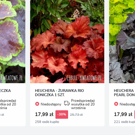
ECZKA
HEUCHERA - ŻURAWKA RIO
HEUCHERA 
DONICZKA 1 SZT.
PEARL DONI
dsprzedaż
Przedsprzedaż
łka od 20
Niedostępny
wysyłka od 20
Niedostę
śnia
września
17,99 zł
17,99 zł
 zł
25,73 zł
-30%
258 osób kupiło
221 osób kupi