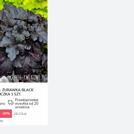
- ŻURAWKA BLACK
CZKA 1 SZT.
Przedsprzedaż
pny
wysyłka od 20
września
25,73 zł
-30%
ło