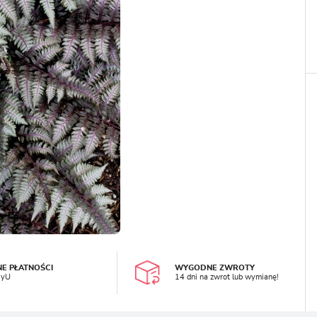
LOGUJ SIĘ
REJESTRA
NE PŁATNOŚCI
WYGODNE ZWROTY
ayU
14 dni na zwrot lub wymianę!