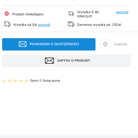
CJA
Wysyłka 5 dni
sprawdź
Produkt niedostępny
roboczych
Wysyłka od 0zł
sprawdź
Darmowa wysyłka od: 150zł
POWIADOM O DOSTĘPNOŚCI
Ulubione
ZAPYTAJ O PRODUKT
Opinii: 0
Dodaj opinię