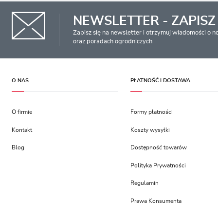
NEWSLETTER - ZAPISZ 
Zapisz się na newsletter i otrzymuj wiadomości o 
oraz poradach ogrodniczych
O NAS
PŁATNOŚĆ I DOSTAWA
O firmie
Formy płatności
Kontakt
Koszty wysyłki
Blog
Dostępność towarów
Polityka Prywatności
Regulamin
Prawa Konsumenta