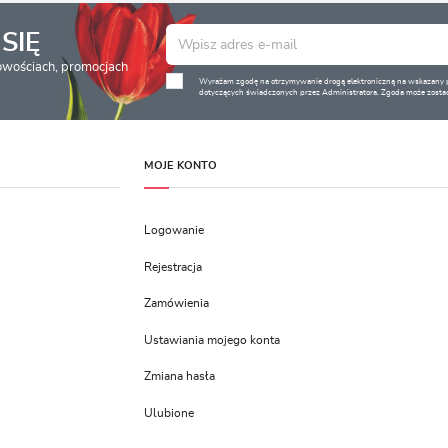
SIĘ
nowościach, promocjach
Wyrażam zgodę na otrzymywanie drogą elektroniczną na wskazany pr
dotyczących świadczonych przez Administratora. Zgoda może zostać
MOJE KONTO
Logowanie
Rejestracja
Zamówienia
Ustawiania mojego konta
Zmiana hasła
Ulubione