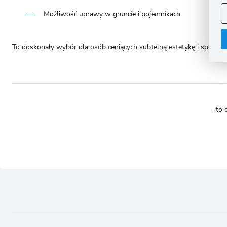
A
Możliwość uprawy w gruncie i pojemnikach
A
C
W
i
n
To doskonały wybór dla osób ceniących subtelną estetykę i spokojne
u
z
R
D
s
P
W
T
p
- to 
p
p