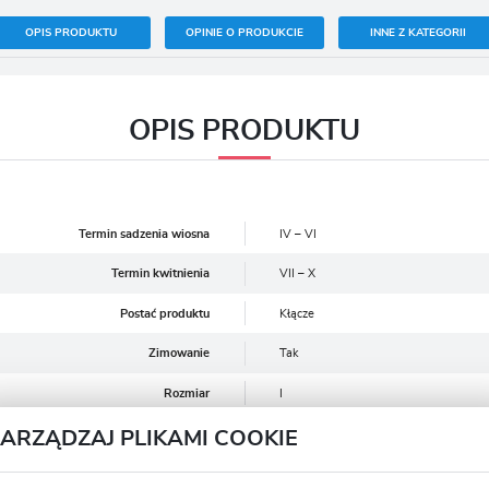
OPIS PRODUKTU
OPINIE O PRODUKCIE
INNE Z KATEGORII
OPIS PRODUKTU
Termin sadzenia wiosna
IV – VI
Termin kwitnienia
VII – X
Postać produktu
Kłącze
Zimowanie
Tak
Rozmiar
I
Głębokość sadzenia (cm)
8-10
ZARZĄDZAJ PLIKAMI COOKIE
Stanowisko
Słoneczne/Półcień