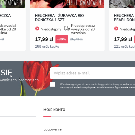
ECZKA
HEUCHERA - ŻURAWKA RIO
HEUCHERA 
DONICZKA 1 SZT.
PEARL DONI
dsprzedaż
Przedsprzedaż
łka od 20
Niedostępny
wysyłka od 20
Niedostę
śnia
września
17,99 zł
17,99 zł
 zł
25,73 zł
-30%
258 osób kupiło
221 osób kupi
SIĘ
nowościach, promocjach
Wyrażam zgodę na otrzymywanie drogą elektroniczną na wskazany pr
dotyczących świadczonych przez Administratora. Zgoda może zostać
MOJE KONTO
Logowanie