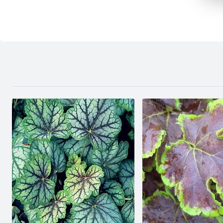
R
D
s
P
W
T
p
p
p