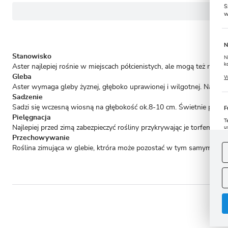
S
w
N
Stanowisko
N
k
Aster najlepiej rośnie w miejscach półcienistych, ale mogą też rosnąć
P
Gleba
W
u
Aster wymaga gleby żyznej, głęboko uprawionej i wilgotnej. Na gle
s
Sadzenie
Sadzi się wczesną wiosną na głębokość ok.8-10 cm. Świetnie prezent
F
Pielęgnacja
T
Najlepiej przed zimą zabezpieczyć rośliny przykrywając je torfem, ko
u
D
Przechowywanie
W
s
Roślina zimująca w glebie, ktróra może pozostać w tym samym miejs
f
A
A
C
W
i
n
- to 
u
z