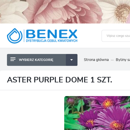
Strona główna
Byliny 
WYBIERZ KATEGORIĘ
BYLINY SADZONKI BULWY
ZALO
CEBULKI KWIATOWE
BYLINY SADZONKI BULWY
ASTER PURPLE DOME 1 SZT.
NASIONA
CEBULKI KWIATOWE
CEBULA DYMKA
NASIONA
CEBULKI I SADZONKI WARZYW
CEBULA DYMKA
SADZONKI TRAW OZDOBNYCH
CEBULKI I SADZONKI WARZYW