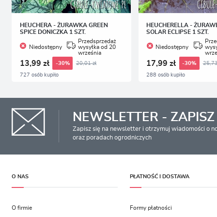
HEUCHERA - ŻURAWKA GREEN
HEUCHERELLA - ŻURAW
SPICE DONICZKA 1 SZT.
SOLAR ECLIPSE 1 SZT.
Przedsprzedaż
Prze
Niedostępny
wysyłka od 20
Niedostępny
wysy
września
wrze
13,99 zł
17,99 zł
20,01 zł
25,73
-30%
-30%
727 osób kupiło
288 osób kupiło
NEWSLETTER - ZAPISZ 
Zapisz się na newsletter i otrzymuj wiadomości o 
oraz poradach ogrodniczych
O NAS
PŁATNOŚĆ I DOSTAWA
O firmie
Formy płatności