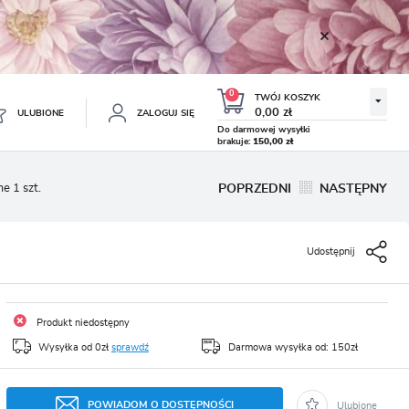
0
TWÓJ KOSZYK
0,00 zł
ULUBIONE
ZALOGUJ SIĘ
Do darmowej wysyłki
brakuje:
150,00 zł
Twój koszyk jest pusty
e 1 szt.
POPRZEDNI
NASTĘPNY
ESTRUJ SIĘ
NE
Udostępnij
TKOWE KORZYŚCI:
TULIPAN LODOWY NEGRITA
KROKUS WIOSENNY MIX 50
DOUBLE 5 SZT.
SZT.
8.99 zł
19.99 zł
-54%
-54%
19.43 zł
43.32 zł
ji zamówień
w
Produkt niedostępny
adzania swoich danych przy kolejnych zakupach
Wysyłka od 0zł
sprawdź
Darmowa wysyłka od: 150zł
abatów i kuponów promocyjnych
POWIADOM O DOSTĘPNOŚCI
Ulubione