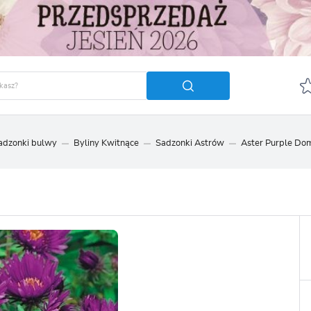
sadzonki bulwy
Byliny Kwitnące
Sadzonki Astrów
Aster Purple Dom
GUJ SIĘ
ZAREJ
POLECA
OTRZYMASZ LICZNE DODA
podgląd statusu realizac
podgląd historii zakupó
brak konieczności wprow
możliwość otrzymania r
Zapomniałem hasła