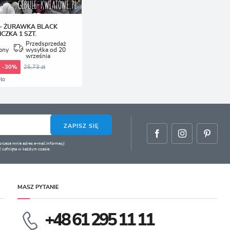
- ŻURAWKA BLACK
CZKA 1 SZT.
Przedsprzedaż
pny
wysyłka od 20
września
25,73 zł
-30%
ło
ZAPISZ SIĘ
zeze mnie adres e-mail informacji
 cofnięta w każdym czasie.
MASZ PYTANIE
+48 61 295 11 11