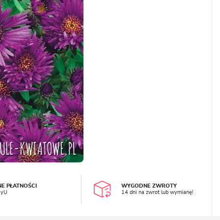
LOGUJ SIĘ
REJESTRA
NE PŁATNOŚCI
WYGODNE ZWROTY
ayU
14 dni na zwrot lub wymianę!