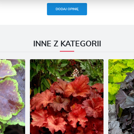
eklamowe
zięki reklamowym plikom cookies prezentujemy Ci najciekawsze informacje i aktualności na
DODAJ OPINIĘ
tronach naszych partnerów.
romocyjne pliki cookies służą do prezentowania Ci naszych komunikatów na podstawie analizy
ięcej
woich upodobań oraz Twoich zwyczajów dotyczących przeglądanej witryny internetowej. Treści
romocyjne mogą pojawić się na stronach podmiotów trzecich lub firm będących naszymi
artnerami oraz innych dostawców usług. Firmy te działają w charakterze pośredników
rezentujących nasze treści w postaci wiadomości, ofert, komunikatów mediów społecznościowych
INNE Z KATEGORII