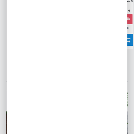
POMIDOR MALINOWY OŻAROWSKI
SAŁATA KRÓLOWA M
MASŁOWA
Wysyłka 24H
Wysyłka 24H
2,79 zł
5,00 zł
-44%
1,99 zł
-44%
19115 osób kupiło
13448 osób kupiło
POWIĄZANE WPISY