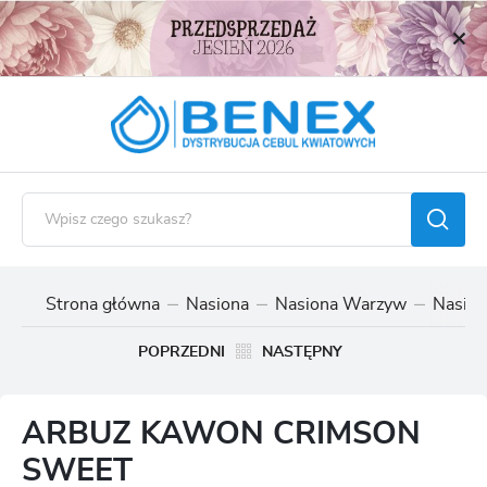
USTAWIENIA REGIONALNE
Lokalizacja
Polska
Język
polski
Waluta
Polski złoty (PLN)
Strona główna
Nasiona
Nasiona Warzyw
Nasion
ZAPISZ
POPRZEDNI
NASTĘPNY
ARBUZ KAWON CRIMSON
SWEET