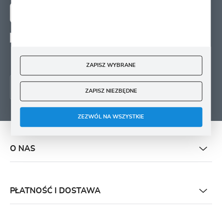
ZAPISZ SIĘ
Wyrażam zgodę na otrzymywanie drogą elektroniczną na wskazany przeze mnie
adres e-mail informacji
dotyczących świadczonych przez Administratora. Zgoda może zostać cofnięta w
każdym czasie.
ZAPISZ WYBRANE
ZAPISZ NIEZBĘDNE
ZEZWÓL NA WSZYSTKIE
O NAS
PŁATNOŚĆ I DOSTAWA