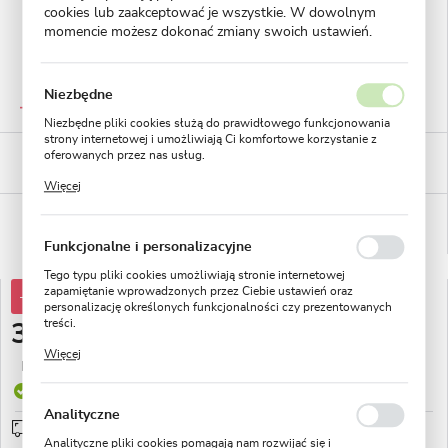
cookies lub zaakceptować je wszystkie. W dowolnym
momencie możesz dokonać zmiany swoich ustawień.
GWARANTOWANA JAKOŚĆ
Niezbędne
Staranna selekcja roślin
Niezbędne pliki cookies służą do prawidłowego funkcjonowania
strony internetowej i umożliwiają Ci komfortowe korzystanie z
BEZPIECZNE PŁATNOŚCI
oferowanych przez nas usług.
płatności PayU
Pliki cookies odpowiadają na podejmowane przez Ciebie działania
Więcej
w celu m.in. dostosowania Twoich ustawień preferencji
prywatności, logowania czy wypełniania formularzy. Dzięki plikom
WYGODNE ZWROTY
cookies strona, z której korzystasz, może działać bez zakłóceń.
14 dni na zwrot lub wymianę!
Funkcjonalne i personalizacyjne
Tego typu pliki cookies umożliwiają stronie internetowej
zapamiętanie wprowadzonych przez Ciebie ustawień oraz
-10%
3,53 zł
personalizację określonych funkcjonalności czy prezentowanych
treści.
3,19 zł
Dzięki tym plikom cookies możemy zapewnić Ci większy komfort
Więcej
korzystania z funkcjonalności naszej strony poprzez dopasowanie
Najniższa cena z 30 dni przed obniżką:
2,89 zł
jej do Twoich indywidualnych preferencji. Wyrażenie zgody na
Produkt dostępny
funkcjonalne i personalizacyjne pliki cookies gwarantuje
dostępność większej ilości funkcji na stronie.
Analityczne
Wysyłka 24H
sprawdź
Analityczne pliki cookies pomagają nam rozwijać się i