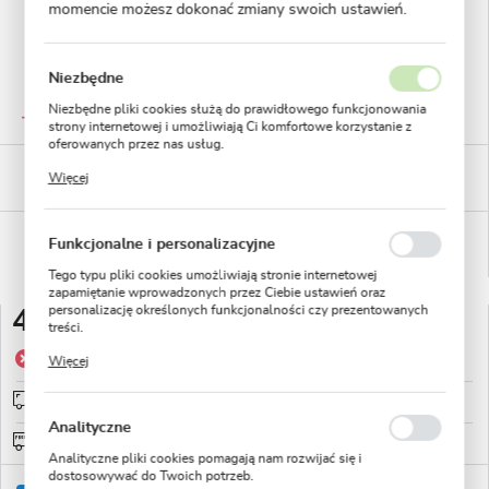
momencie możesz dokonać zmiany swoich ustawień.
Niezbędne
GWARANTOWANA JAKOŚĆ
Niezbędne pliki cookies służą do prawidłowego funkcjonowania
Staranna selekcja roślin
strony internetowej i umożliwiają Ci komfortowe korzystanie z
oferowanych przez nas usług.
Pliki cookies odpowiadają na podejmowane przez Ciebie działania
BEZPIECZNE PŁATNOŚCI
Więcej
w celu m.in. dostosowania Twoich ustawień preferencji
płatności PayU
prywatności, logowania czy wypełniania formularzy. Dzięki plikom
cookies strona, z której korzystasz, może działać bez zakłóceń.
WYGODNE ZWROTY
Funkcjonalne i personalizacyjne
14 dni na zwrot lub wymianę!
Tego typu pliki cookies umożliwiają stronie internetowej
zapamiętanie wprowadzonych przez Ciebie ustawień oraz
personalizację określonych funkcjonalności czy prezentowanych
4,49 zł
treści.
Dzięki tym plikom cookies możemy zapewnić Ci większy komfort
Produkt niedostępny
Więcej
korzystania z funkcjonalności naszej strony poprzez dopasowanie
jej do Twoich indywidualnych preferencji. Wyrażenie zgody na
Wysyłka od 0zł
sprawdź
funkcjonalne i personalizacyjne pliki cookies gwarantuje
dostępność większej ilości funkcji na stronie.
Analityczne
Darmowa wysyłka od: 150zł
Analityczne pliki cookies pomagają nam rozwijać się i
dostosowywać do Twoich potrzeb.