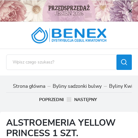
USTAWIENIA REGIONALNE
Lokalizacja
Polska
Język
polski
Waluta
Polski złoty (PLN)
Strona główna
Byliny sadzonki bulwy
Byliny Kwitn
ZAPISZ
POPRZEDNI
NASTĘPNY
ALSTROEMERIA YELLOW
PRINCESS 1 SZT.