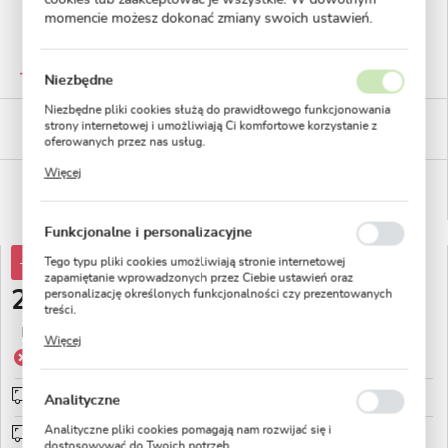
momencie możesz dokonać zmiany swoich ustawień.
GWARANTOWANA JAKOŚĆ
Staranna selekcja roślin
Niezbędne
Niezbędne pliki cookies służą do prawidłowego funkcjonowania
BEZPIECZNE PŁATNOŚCI
strony internetowej i umożliwiają Ci komfortowe korzystanie z
płatności PayU
oferowanych przez nas usług.
Pliki cookies odpowiadają na podejmowane przez Ciebie działania
Więcej
w celu m.in. dostosowania Twoich ustawień preferencji
WYGODNE ZWROTY
prywatności, logowania czy wypełniania formularzy. Dzięki plikom
14 dni na zwrot lub wymianę!
cookies strona, z której korzystasz, może działać bez zakłóceń.
Funkcjonalne i personalizacyjne
-71%
Tego typu pliki cookies umożliwiają stronie internetowej
10,45 zł
zapamiętanie wprowadzonych przez Ciebie ustawień oraz
2,99 zł
personalizację określonych funkcjonalności czy prezentowanych
treści.
Dzięki tym plikom cookies możemy zapewnić Ci większy komfort
Najniższa cena z 30 dni przed obniżką:
5,22 zł
Więcej
korzystania z funkcjonalności naszej strony poprzez dopasowanie
Produkt niedostępny
jej do Twoich indywidualnych preferencji. Wyrażenie zgody na
funkcjonalne i personalizacyjne pliki cookies gwarantuje
dostępność większej ilości funkcji na stronie.
Wysyłka 5 dni roboczych
sprawdź
Analityczne
Analityczne pliki cookies pomagają nam rozwijać się i
Wysyłka od 0zł
sprawdź
dostosowywać do Twoich potrzeb.