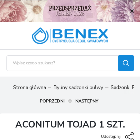
USTAWIENIA REGIONALNE
Lokalizacja
Polska
Język
polski
Waluta
Polski złoty (PLN)
Strona główna
Byliny sadzonki bulwy
Sadzonki Poz
ZAPISZ
POPRZEDNI
NASTĘPNY
ACONITUM TOJAD 1 SZT.
Udostępnij