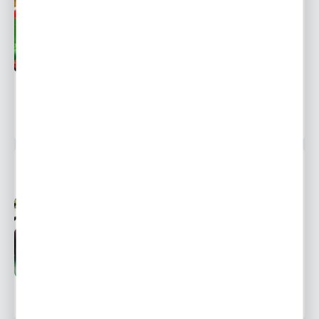
Niedostępny
Ulubione
26,99 zł
POWIADOM O DOSTĘPNOŚCI
31 osób kupiło
CZEREŚNIA REGINA 1 SZT.
Niedostępny
Ulubione
26,99 zł
POWIADOM O DOSTĘPNOŚCI