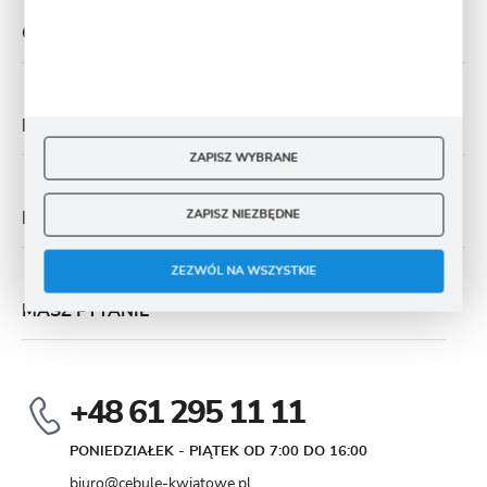
O NAS
PŁATNOŚĆ I DOSTAWA
ZAPISZ WYBRANE
ZAPISZ NIEZBĘDNE
MOJE KONTO
ZEZWÓL NA WSZYSTKIE
MASZ PYTANIE
+48 61 295 11 11
PONIEDZIAŁEK - PIĄTEK OD 7:00 DO 16:00
biuro@cebule-kwiatowe.pl