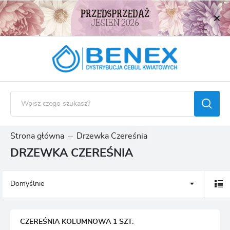
USTAWIENIA REGIONALNE
Lokalizacja
Polska
Język
polski
Waluta
Polski złoty (PLN)
Strona główna
Drzewka Czereśnia
DRZEWKA CZEREŚNIA
ZAPISZ
Domyślnie
CZEREŚNIA KOLUMNOWA 1 SZT.