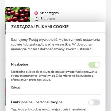
Niedostępny
Ulubione
ZARZĄDZAJ PLIKAMI COOKIE
26,99 zł
Szanujemy Twoją prywatność. Możesz zmienić ustawienia
POWIADOM O DOSTĘPNOŚCI
cookies lub zaakceptować je wszystkie. W dowolnym
momencie możesz dokonać zmiany swoich ustawień.
275 osób kupiło
Niezbędne
CZEREŚNIA LAPINS 1 SZT.
Niezbędne pliki cookies służą do prawidłowego funkcjonowania
strony internetowej i umożliwiają Ci komfortowe korzystanie z
oferowanych przez nas usług.
Niedostępny
Pliki cookies odpowiadają na podejmowane przez Ciebie działania
Więcej
w celu m.in. dostosowania Twoich ustawień preferencji
Ulubione
prywatności, logowania czy wypełniania formularzy. Dzięki plikom
cookies strona, z której korzystasz, może działać bez zakłóceń.
26,99 zł
Funkcjonalne i personalizacyjne
Tego typu pliki cookies umożliwiają stronie internetowej
POWIADOM O DOSTĘPNOŚCI