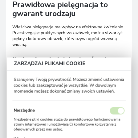
Prawidłowa pielęgnacja to
gwarant urodzaju
Właściwa pielęgnacja ma wpływ na efektowne kwitnienie.
Przestrzegając praktycznych wskazówek, można stworzyć
piękny i kolorowy obrazek, który ożywi ogród wczesną
wiosną.
Sadzenie cebulek krokusów do
ZARZĄDZAJ PLIKAMI COOKIE
gleby - praktyczne wskazówki
Szanujemy Twoją prywatność. Możesz zmienić ustawienia
Optymalny czas na sadzenie krokusów to jesień, zazwyczaj
cookies lub zaakceptować je wszystkie. W dowolnym
od września do listopada, zależnie od regionu
momencie możesz dokonać zmiany swoich ustawień.
klimatycznego. Kwitną wówczas wiosną, w zależności od
odmiany. Pierwsze kwiaty można zobaczyć już na przełomie
lutego oraz marca. Odmiany późniejsze kwitną do maja.
Niezbędne
Cebulki krokusów
sadzi się na głębokość około 2-4 razy
Niezbędne pliki cookies służą do prawidłowego funkcjonowania
ich własnej wysokości. Przy mniejszych cebulkach można
strony internetowej i umożliwiają Ci komfortowe korzystanie z
sięgnąć nawet do 8 cm głębokości. Ważne jest zachowanie
oferowanych przez nas usług.
odpowiedniej odległości między cebulkami, która zwykle
Pliki cookies odpowiadają na podejmowane przez Ciebie działania