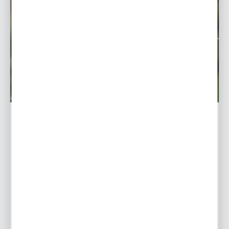
Helleborus-Ciemiernik - uprawa i pielęgnacja
Ciemierniki to kwiaty należące do rodziny jaskrowatych.
Gatunek ten lubuje się w niskich temperaturach i jego
kwiaty możemy zobaczyć między listopadem, a
kwietniem...
22 - 01 - 2019