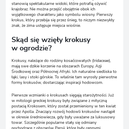
stanowią spektakularne widoki, które potrafią ożywić
krajobraz. Nie można przejść obojętnie obok ich
wyjątkowego charakteru jako symbolu wiosny. Pierwszy
krokus, który przebija się przez śnieg, to niczym niezwykły
znak, że zima ustępuje miejsca wiośnie.
Skąd się wzięły krokusy
w ogrodzie?
Krokusy, należące do rodziny kosaćcowatych (Iridaceae),
mają swe dzikie korzenie na obszarach Europy, Azji
Środkowej oraz Północnej Afryki. Ich naturalne siedliska to
łąki, lasy i stoki górskie. To właśnie tam wyrosły pierwotne
formy krokusów, dostarczając inspiracji hodowcom.
Pierwsze wzmianki o krokusach sięgają starożytności. Już
w mitologii greckiej krokusy były związane z mityczną
postacią Krokosem, który został przemieniony w ten kwiat
przez Apolla. Znaczący rozwój hodowli krokusów nastąpił
w okresie średniowiecza, gdy były uważane za luksusowy
towar. Szczególnie popularne stały się odmiany
pochodzące z obszarów Persji, które były cennymi