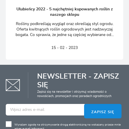
Ulubieńcy 2022 - 5 najchętniej kupowanych roślin z
naszego sklepu
Rośliny podkreślają wygląd oraz określają styl ogrodu.
Oferta kwitnących roślin ogrodowych jest nadzwyczaj
bogata. Co sprawia, że jedne są częściej wybierane od...
15 - 02 - 2023
NEWSLETTER - ZAPISZ
SIĘ
Zapisz się na newsletter i otrzymuj wiadomości o
nowościach, promocjach oraz poradach ogrodniczych
ZAPISZ SIĘ
Wyrażam zgodę na otrzymywanie drogą elektroniczną na wskazany przeze mnie
adres e-mail informacji