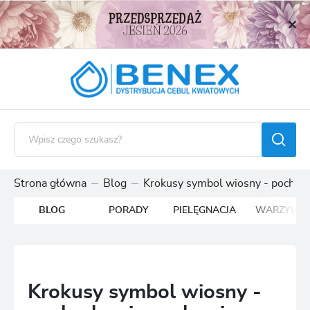
USTAWIENIA REGIONALNE
Lokalizacja
Polska
Język
polski
Waluta
Polski złoty (PLN)
Strona główna
Blog
Krokusy symbol wiosny - pochodze
BLOG
PORADY
PIELĘGNACJA
WARZYWA
ZAPISZ
Krokusy symbol wiosny -