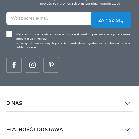
nowościach, promocjach oraz poradach ogrodniczych
ZAPISZ SIĘ
Wyrażam zgodę na otrzymywanie drogą elektroniczną na wskazany przeze mnie
adres e-mail informacji
dotyczących świadczonych przez Administratora. Zgoda może zostać cofnięta w
każdym czasie.
O NAS
PŁATNOŚĆ I DOSTAWA