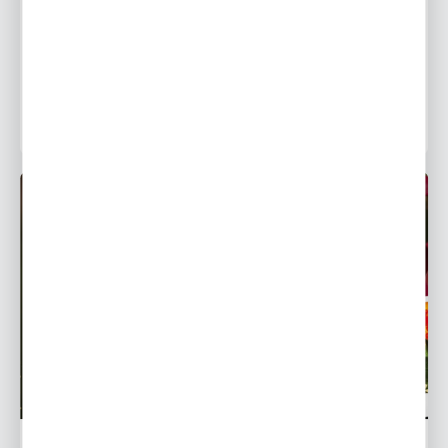
Ciemierniki to kwiaty należące do rodziny jaskrowatych.
Gatunek ten lubuje się w niskich temperaturach i jego
kwiaty możemy zobaczyć między listopadem, a
kwietniem...
22 - 01 - 2019