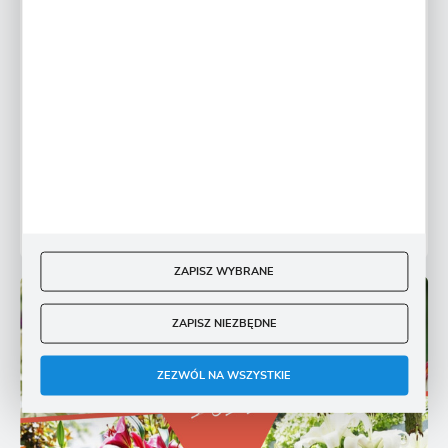
BYLINY
Uprawa kanny w doniczce. Co trzeba wiedzieć?
Kompleksowy poradnik
Któż z nas nie lubi zachwycać się widokiem pięknych
kwiatów w ogrodzie, na tarasie, czy balkonie?
Zwłaszcza, gdy są to ogniste kwiaty o wyjątkowo
egzotycznej...
16 - 03 - 2026
ZAPISZ WYBRANE
ZAPISZ NIEZBĘDNE
ZEZWÓL NA WSZYSTKIE