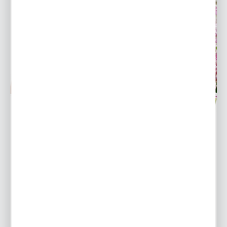
Tuberoza wonna - wyjątkowy kwiat o wspaniałym
zapachu
Tuberoza wonna (Polianthes Tuberosa) to kwiat o
wyjątkowym zapachu i niebanalnym wyglądzie. To
właśnie te cechy sprawiają, że roślina ta jest tak
atrakcyjna i pożądana...