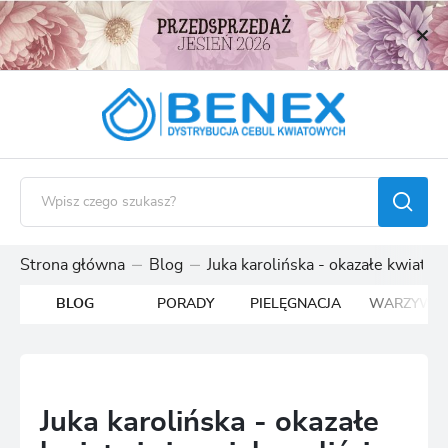
USTAWIENIA REGIONALNE
Lokalizacja
Polska
Język
polski
Waluta
Polski złoty (PLN)
Strona główna
Blog
Juka karolińska - okazałe kwiaty i
BLOG
PORADY
PIELĘGNACJA
WARZYWA
ZAPISZ
Juka karolińska - okazałe