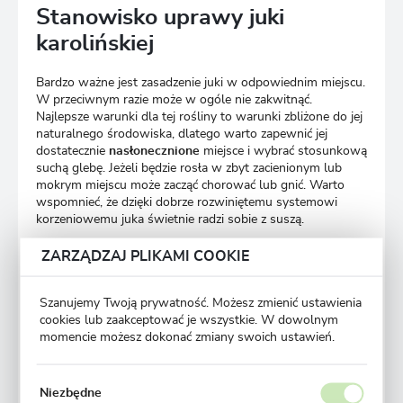
Stanowisko uprawy juki
karolińskiej
Bardzo ważne jest zasadzenie juki w odpowiednim miejscu.
W przeciwnym razie może w ogóle nie zakwitnąć.
Najlepsze warunki dla tej rośliny to warunki zbliżone do jej
naturalnego środowiska, dlatego warto zapewnić jej
dostatecznie
nasłonecznione
miejsce i wybrać stosunkową
suchą glebę. Jeżeli będzie rosła w zbyt zacienionym lub
mokrym miejscu może zacząć chorować lub gnić. Warto
wspomnieć, że dzięki dobrze rozwiniętemu systemowi
korzeniowemu juka świetnie radzi sobie z suszą.
ZARZĄDZAJ PLIKAMI COOKIE
Warunki uprawy juki
karolińskiej
Szanujemy Twoją prywatność. Możesz zmienić ustawienia
cookies lub zaakceptować je wszystkie. W dowolnym
Naturalne środowisko, w którym rośnie juka jest dość
momencie możesz dokonać zmiany swoich ustawień.
egzotyczne, jednak nie przeszkodziło jej to w
przystosowaniu się do niskich temperatur. Jednak
warunkiem tego, że będzie odporna na zimno są właściwe
Niezbędne
warunki jej uprawy. Sadząc ją w ogrodzie warto od razu