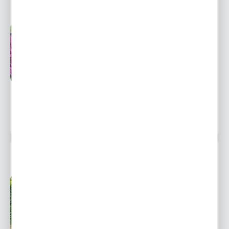
SZAŁWIA OMSZONA PINK FIELD 1 SZT.
Przedsprzedaż wysyłka
Dostępny
od 20 września
Ulubione
12,99 zł
18,58 zł
-30%
1608 osób kupiło
LAUROWIŚNIA NOVITA 1 SZT.
Przedsprzedaż wysyłka
Dostępny
od 20 września
Ulubione
13,99 zł
20,01 zł
-30%