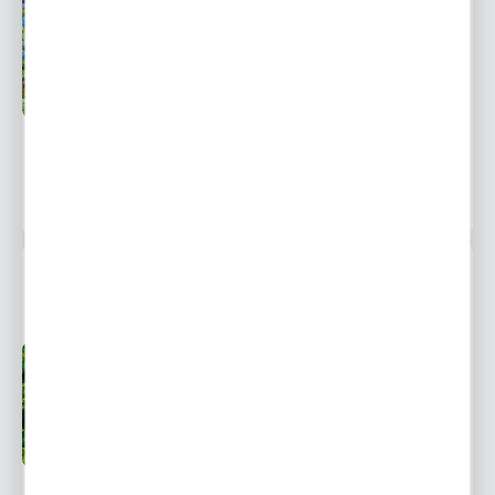
Przedsprzedaż wysyłka
Dostępny
od 20 września
Ulubione
18,99 zł
27,16 zł
-30%
153 osoby kupiły
PRZYWROTNIK OSTROKLAPOWY PRZYWROTNIK
MIĘKKI 1 SZT.
Przedsprzedaż wysyłka
Dostępny
od 20 września
Ulubione
13,99 zł
20,01 zł
-30%