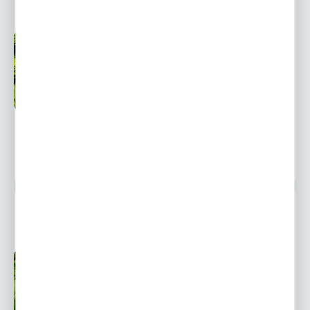
ROZCHODNIK GOLD 1 SZT.
Przedsprzedaż wysyłka
Dostępny
od 20 września
Ulubione
12,99 zł
18,58 zł
-30%
786 osób kupiło
BERGENIA CORDIFOLIA - SERCOLISTNA DONICZKA 1
SZT.
Przedsprzedaż wysyłka
Dostępny
od 20 września
Ulubione