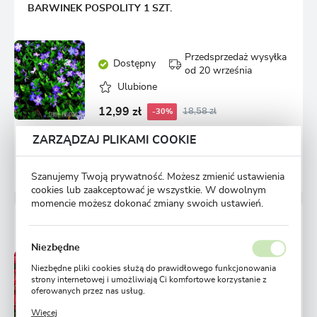
BARWINEK POSPOLITY 1 SZT.
Przedsprzedaż wysyłka
Dostępny
od 20 września
Ulubione
12,99 zł
18,58 zł
-30%
ZARZĄDZAJ PLIKAMI COOKIE
2135 osób kupiło
Szanujemy Twoją prywatność. Możesz zmienić ustawienia
cookies lub zaakceptować je wszystkie. W dowolnym
momencie możesz dokonać zmiany swoich ustawień.
LAGERSTROEMIA DONICZKA 1 SZT.
Niezbędne
Przedsprzedaż wysyłka
Niezbędne pliki cookies służą do prawidłowego funkcjonowania
Dostępny
strony internetowej i umożliwiają Ci komfortowe korzystanie z
od 20 września
oferowanych przez nas usług.
Ulubione
Pliki cookies odpowiadają na podejmowane przez Ciebie działania
Więcej
w celu m.in. dostosowania Twoich ustawień preferencji