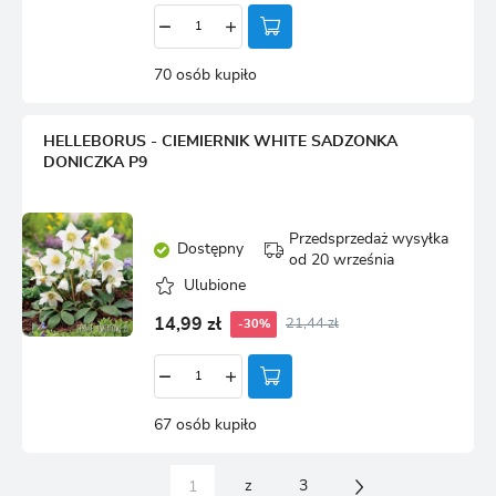
70 osób kupiło
HELLEBORUS - CIEMIERNIK WHITE SADZONKA
DONICZKA P9
Przedsprzedaż wysyłka
Dostępny
od 20 września
Ulubione
14,99 zł
21,44 zł
-30%
67 osób kupiło
z
3