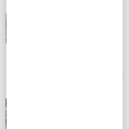
Przedsprzedaż wysyłka
Dostępny
od 20 września
Ulubione
12,99 zł
18,58 zł
-30%
1393 osoby kupiły
SZAŁWIA OMSZONA SNOW HILL 1 SZT.
Przedsprzedaż wysyłka
Dostępny
od 20 września
Ulubione
12,99 zł
18,58 zł
-30%