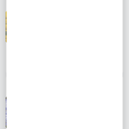
Przedsprzedaż wysyłka
Dostępny
od 20 września
Ulubione
12,99 zł
18,58 zł
-30%
983 osoby kupiły
PRUSZNIK VICTORIA - DONICZKA
Przedsprzedaż wysyłka
Dostępny
od 20 września
Ulubione
16,99 zł
24,30 zł
-30%