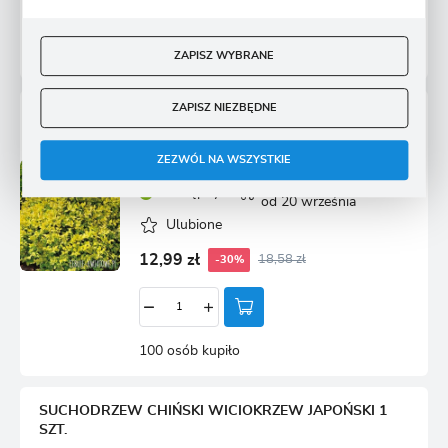
125 osób kupiło
ZAPISZ WYBRANE
ZAPISZ NIEZBĘDNE
BUKSZPAN WIECZNIEZIELONY AUREA DONICZKA
ZEZWÓL NA WSZYSTKIE
Przedsprzedaż wysyłka
Dostępny
od 20 września
Ulubione
12,99 zł
18,58 zł
-30%
100 osób kupiło
SUCHODRZEW CHIŃSKI WICIOKRZEW JAPOŃSKI 1
SZT.