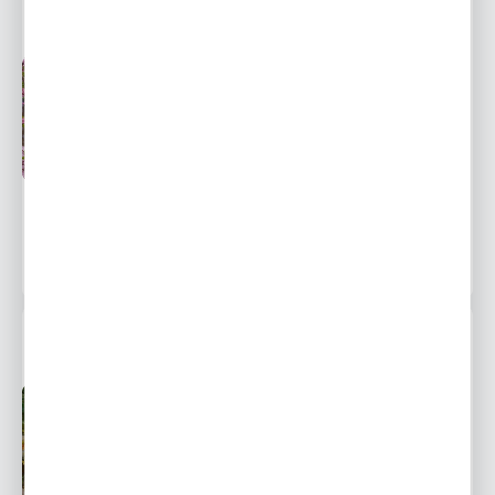
DONICZKA 1 SZT.
Przedsprzedaż wysyłka
Dostępny
od 20 września
Ulubione
14,99 zł
21,44 zł
-30%
851 osób kupiło
TAWUŁA JAPOŃSKA GOLDFLAME 1 SZT.
Przedsprzedaż wysyłka
Dostępny
od 20 września
Ulubione