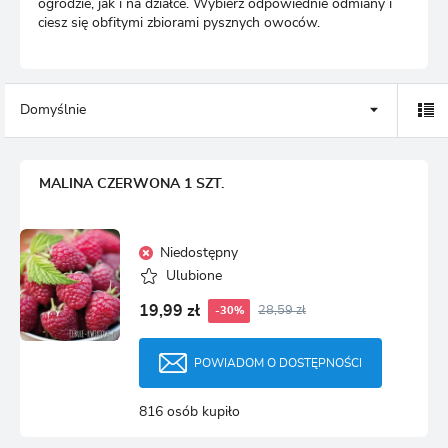
ogrodzie, jak i na działce. Wybierz odpowiednie odmiany i
ciesz się obfitymi zbiorami pysznych owoców.
Domyślnie
MALINA CZERWONA 1 SZT.
Niedostępny
Ulubione
19,99 zł
28,59 zł
-30%
POWIADOM O DOSTĘPNOŚCI
816 osób kupiło