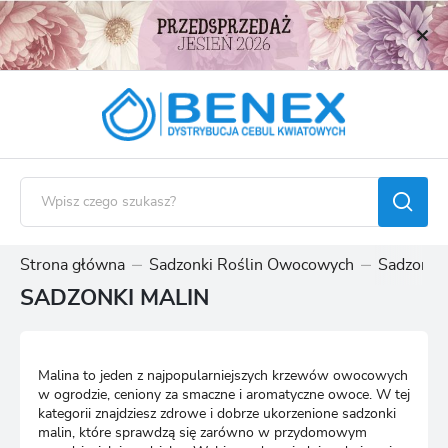
USTAWIENIA REGIONALNE
Lokalizacja
Polska
Język
polski
Waluta
Polski złoty (PLN)
Strona główna
Sadzonki Roślin Owocowych
Sadzonki 
SADZONKI MALIN
ZAPISZ
Malina to jeden z najpopularniejszych krzewów owocowych
w ogrodzie, ceniony za smaczne i aromatyczne owoce. W tej
kategorii znajdziesz zdrowe i dobrze ukorzenione sadzonki
malin, które sprawdzą się zarówno w przydomowym