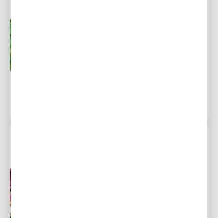
społecznościowych.
Niedostępny
Wysyłka 48H
Ulubione
19,99 zł
28,59 zł
-30%
POWIADOM O DOSTĘPNOŚCI
109 osób kupiło
MALINA CZERWONA DWUKROTNIE OWOCUJĄCA 1
SZT.
Niedostępny
Wysyłka 48H
Ulubione
26,99 zł
38,60 zł
-30%