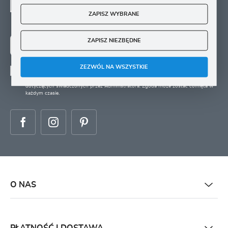
SIĘ
Zapisz się na newsletter i otrzymuj wiadomości o
ZAPISZ WYBRANE
nowościach, promocjach oraz poradach ogrodniczych
ZAPISZ NIEZBĘDNE
ZAPISZ SIĘ
ZEZWÓL NA WSZYSTKIE
Wyrażam zgodę na otrzymywanie drogą elektroniczną na wskazany przeze mnie
adres e-mail informacji
dotyczących świadczonych przez Administratora. Zgoda może zostać cofnięta w
każdym czasie.
O NAS