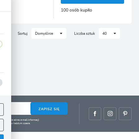
CJA
100 osób kupiło
Sortuj
Domyślnie
Liczba sztuk
40
ej
.
ZAPISZ SIĘ
zeze mnie adres e-mail informacji
 cofnięta w każdym czasie.