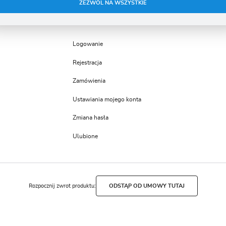
ZEZWÓL NA WSZYSTKIE
am na ocenę naszych serwisów internetowych pod względem ich popularności wśród
MOJE KONTO
żytkowników. Zgromadzone informacje są przetwarzane w formie zanonimizowanej. Wyrażenie
gody na analityczne pliki cookies gwarantuje dostępność wszystkich funkcjonalności.
eklamowe
zięki reklamowym plikom cookies prezentujemy Ci najciekawsze informacje i aktualności na
Logowanie
tronach naszych partnerów.
romocyjne pliki cookies służą do prezentowania Ci naszych komunikatów na podstawie analizy
ięcej
woich upodobań oraz Twoich zwyczajów dotyczących przeglądanej witryny internetowej. Treści
Rejestracja
romocyjne mogą pojawić się na stronach podmiotów trzecich lub firm będących naszymi
artnerami oraz innych dostawców usług. Firmy te działają w charakterze pośredników
Zamówienia
rezentujących nasze treści w postaci wiadomości, ofert, komunikatów mediów społecznościowych
Ustawiania mojego konta
Zmiana hasła
Ulubione
Rozpocznij zwrot produktu:
ODSTĄP OD UMOWY TUTAJ