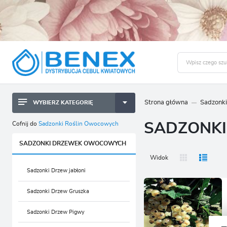
Strona główna
Sadzonk
WYBIERZ KATEGORIĘ
BYLINY SADZONKI BULWY
ZALO
Cofnij do
Sadzonki Roślin Owocowych
SADZONKI
CEBULKI KWIATOWE
BYLINY SADZONKI BULWY
SADZONKI DRZEWEK OWOCOWYCH
NASIONA
CEBULKI KWIATOWE
Widok
CEBULA DYMKA
NASIONA
Sadzonki Drzew jabłoni
CEBULKI I SADZONKI WARZYW
CEBULA DYMKA
Sadzonki Drzew Gruszka
SADZONKI TRAW OZDOBNYCH
CEBULKI I SADZONKI WARZYW
Sadzonki Drzew Pigwy