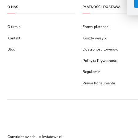
n
O NAS
PŁATNOŚĆ I DOSTAWA
u
z
R
D
O firmie
Formy płatności
s
P
W
T
Kontakt
Koszty wysyłki
p
p
Blog
Dostępność towarów
p
Polityka Prywatności
Regulamin
Prawa Konsumenta
Copyright by cebule-kwiatowe.pl