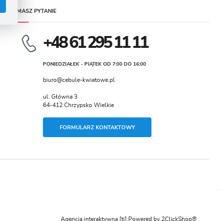
MASZ PYTANIE
+48 61 295 11 11
PONIEDZIAŁEK - PIĄTEK OD 7:00 DO 16:00
.
biuro@cebule-kwiatowe.pl
ul. Główna 3
64-412 Chrzypsko Wielkie
FORMULARZ KONTAKTOWY
Agencja interaktywna
[ti]
Powered by
2ClickShop®