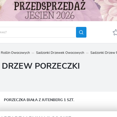
i Roślin Owocowych
Sadzonki Drzewek Owocowych
Sadzonki Drzew 
GUJ SIĘ
ZAREJ
 DRZEW PORZECZKI
POLECA
OTRZYMASZ LICZNE DODA
podgląd statusu realizac
podgląd historii zakupó
brak konieczności wprow
PORZECZKA BIAŁA Z JUTENBERG 1 SZT.
możliwość otrzymania r
Zapomniałem hasła