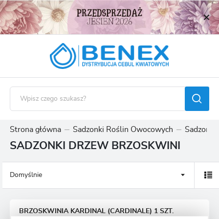
USTAWIENIA REGIONALNE
Lokalizacja
Polska
Język
polski
Waluta
Polski złoty (PLN)
Strona główna
Sadzonki Roślin Owocowych
Sadzonki
SADZONKI DRZEW BRZOSKWINI
ZAPISZ
Domyślnie
BRZOSKWINIA KARDINAL (CARDINALE) 1 SZT.