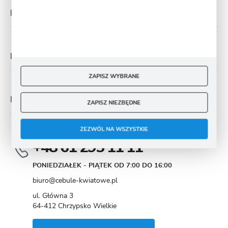
PŁATNOŚĆ I DOSTAWA
MOJE KONTO
ZAPISZ WYBRANE
MASZ PYTANIE
ZAPISZ NIEZBĘDNE
ZEZWÓL NA WSZYSTKIE
+48 61 295 11 11
PONIEDZIAŁEK - PIĄTEK OD 7:00 DO 16:00
biuro@cebule-kwiatowe.pl
ul. Główna 3
64-412 Chrzypsko Wielkie