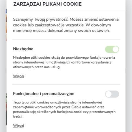
ZARZĄDZAJ PLIKAMI COOKIE
Niedostępny
Szanujemy Twoją prywatność. Możesz zmienić ustawienia
Ulubione
cookies lub zaakceptować je wszystkie. W dowolnym
momencie możesz dokonać zmiany swoich ustawień.
26,99 zł
POWIADOM O DOSTĘPNOŚCI
Niezbędne
Niezbędne pliki cookies służą do prawidłowego funkcjonowania
128 osób kupiło
strony internetowej i umożliwiają Ci komfortowe korzystanie z
oferowanych przez nas usług.
Pliki cookies odpowiadają na podejmowane przez Ciebie działania
Więcej
w celu m.in. dostosowania Twoich ustawień preferencji
BRZOSKWINIA KIJOWSKA WCZESNA 1 SZT.
prywatności, logowania czy wypełniania formularzy. Dzięki plikom
cookies strona, z której korzystasz, może działać bez zakłóceń.
Funkcjonalne i personalizacyjne
Niedostępny
Tego typu pliki cookies umożliwiają stronie internetowej
Ulubione
zapamiętanie wprowadzonych przez Ciebie ustawień oraz
personalizację określonych funkcjonalności czy prezentowanych
26,99 zł
treści.
Dzięki tym plikom cookies możemy zapewnić Ci większy komfort
Więcej
korzystania z funkcjonalności naszej strony poprzez dopasowanie
POWIADOM O DOSTĘPNOŚCI