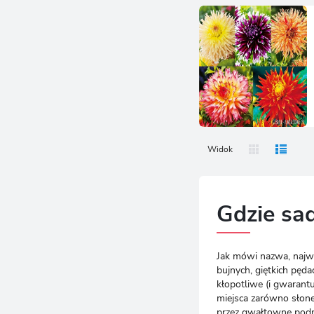
Widok
Gdzie sad
Jak mówi nazwa, naj
bujnych, giętkich pęda
kłopotliwe (i gwarantu
miejsca zarówno słonec
przez gwałtowne podmu