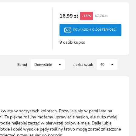
16,99 zł
67,76 zł
-75%
POWIADOM O DOSTĘPNOŚCI
9 osób kupiło
Sortuj
Domyślnie
Liczba sztuk
40
e kwiaty w soczystych kolorach. Rozwijają się w pełni lata na
ni. Te piękne rośliny możemy uprawiać z nasion, ale dużo mniej
odzie najlepiej zacząć w pierwszej połowie maja. Dalie lubią
Wiotkie i dość wysokie pędy rośliny łatwo mogą zostać zniszczone
zpieczyć, przywiązując do podpór.