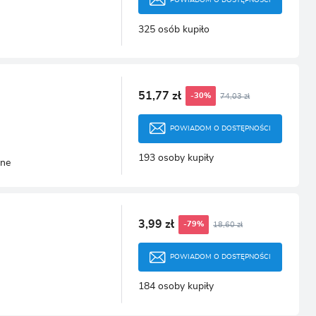
325 osób kupiło
51,77 zł
74,03 zł
-30%
POWIADOM O DOSTĘPNOŚCI
193 osoby kupiły
one
3,99 zł
18,60 zł
-79%
POWIADOM O DOSTĘPNOŚCI
184 osoby kupiły