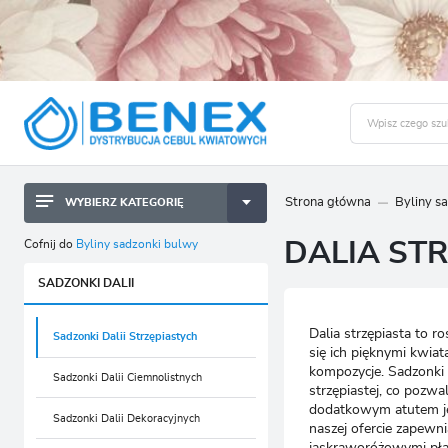
Strona główna
Byliny s
WYBIERZ KATEGORIĘ
BYLINY SADZONKI BULWY
ZALO
Cofnij do
Byliny sadzonki bulwy
DALIA ST
CEBULKI KWIATOWE
BYLINY SADZONKI BULWY
SADZONKI DALII
NASIONA
CEBULKI KWIATOWE
Dalia strzępiasta to 
CEBULA DYMKA
NASIONA
Sadzonki Dalii Strzępiastych
się ich pięknymi kwia
kompozycje. Sadzonki d
CEBULKI I SADZONKI WARZYW
CEBULA DYMKA
Sadzonki Dalii Ciemnolistnych
strzępiastej, co pozw
dodatkowym atutem jes
SADZONKI TRAW OZDOBNYCH
CEBULKI I SADZONKI WARZYW
Sadzonki Dalii Dekoracyjnych
naszej ofercie zapewn
jaskraworóżowymi płat