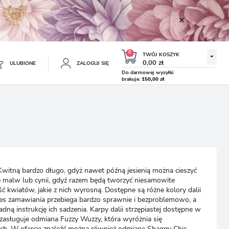
0
TWÓJ KOSZYK
0,00 zł
ULUBIONE
ZALOGUJ SIĘ
Do darmowej wysyłki
brakuje:
150,00 zł
Twój koszyk jest pusty
ESTRUJ SIĘ
NE
TKOWE KORZYŚCI:
TULIPAN LODOWY NEGRITA
KROKUS WIOSENNY MIX 50
DOUBLE 5 SZT.
SZT.
8.99 zł
19.99 zł
-54%
-54%
19.43 zł
43.32 zł
ji zamówień
 Kwitną bardzo długo, gdyż nawet późną jesienią można cieszyć
w
ie malw lub cynii, gdyż razem będą tworzyć niesamowite
ć kwiatów, jakie z nich wyrosną. Dostępne są różne kolory dalii
adzania swoich danych przy kolejnych zakupach
ces zamawiania przebiega bardzo sprawnie i bezproblemowo, a
abatów i kuponów promocyjnych
ą instrukcję ich sadzenia. Karpy dalii strzępiastej dostępne w
 zasługuje odmiana Fuzzy Wuzzy, która wyróżnia się
ch. W ofercie znaleźć można również odmianę Shaggy Chic,