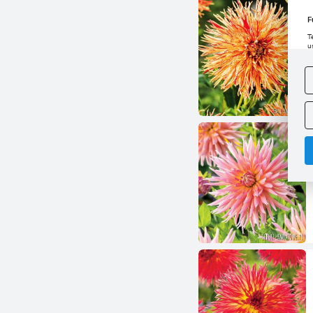
F
T
u
D
W
s
f
A
A
C
W
i
n
u
z
R
D
s
P
W
T
p
p
p