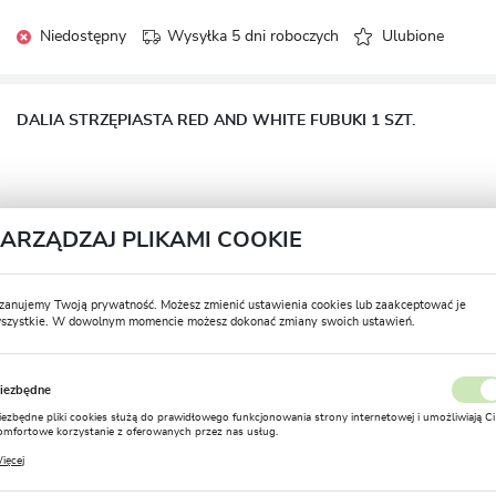
Niedostępny
Wysyłka 5 dni roboczych
Ulubione
DALIA STRZĘPIASTA RED AND WHITE FUBUKI 1 SZT.
ZARZĄDZAJ PLIKAMI COOKIE
Niedostępny
Wysyłka 5 dni roboczych
Ulubione
zanujemy Twoją prywatność. Możesz zmienić ustawienia cookies lub zaakceptować je
DALIA STRZĘPIASTA ORANGE FUBUKI 1 SZT.
szystkie. W dowolnym momencie możesz dokonać zmiany swoich ustawień.
USTAWIENIA REGIONALNE
iezbędne
Lokalizacja
iezbędne pliki cookies służą do prawidłowego funkcjonowania strony internetowej i umożliwiają Ci
Polska
omfortowe korzystanie z oferowanych przez nas usług.
Niedostępny
Wysyłka 5 dni roboczych
Ulubione
liki cookies odpowiadają na podejmowane przez Ciebie działania w celu m.in. dostosowania Twoich
ięcej
stawień preferencji prywatności, logowania czy wypełniania formularzy. Dzięki plikom cookies
Język
trona, z której korzystasz, może działać bez zakłóceń.