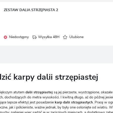
ZESTAW DALIA STRZĘPIASTA 2
Niedostępny
Wysyłka 48H
Ulubione
zić karpy dalii strzępiastej
większym atutem
dalii strzępiastej
są jej pierzaste, wystrzępione, okazał
ch, dochodzących do metra wysokości. I kwitną długo, aż do późnej jesie
jące lepsze efekty) jest posadzenie
karp dalii strzępiastych
. Pracę w ogr
zne, jak i półcieniste, ważne jednak, by były one osłonięte od wiatru. 
chy, najlepiej więc sadzić je w zacisznych miejscach, a dodatkowo zabe