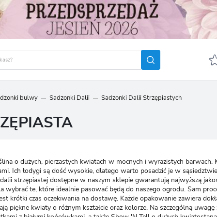
adzonki bulwy
Sadzonki Dalii
Sadzonki Dalii Strzępiastych
GUJ SIĘ
ZAREJ
RZĘPIASTA
POLECA
OTRZYMASZ LICZNE DODA
podgląd statusu realizac
roślina o dużych, pierzastych kwiatach w mocnych i wyrazistych barwach.
podgląd historii zakupó
tami. Ich łodygi są dość wysokie, dlatego warto posadzić je w sąsiedztw
alii strzępiastej dostępne w naszym sklepie gwarantują najwyższą jakoś
brak konieczności wprow
ala wybrać te, które idealnie pasować będą do naszego ogrodu. Sam pro
możliwość otrzymania r
t krótki czas oczekiwania na dostawę. Każde opakowanie zawiera dokładn
Zapomniałem hasła
iają piękne kwiaty o różnym kształcie oraz kolorze. Na szczególną uwagę
kami z białymi końcówkami, a także Show 'N Tell o dużych kwiatostana