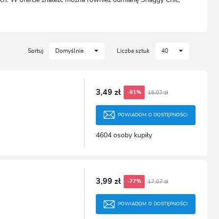
CJA
Sortuj
Domyślnie
Liczba sztuk
40
3,49 zł
18,07 zł
-81%
POWIADOM O DOSTĘPNOŚCI
4604 osoby kupiły
3,99 zł
17,07 zł
-77%
POWIADOM O DOSTĘPNOŚCI