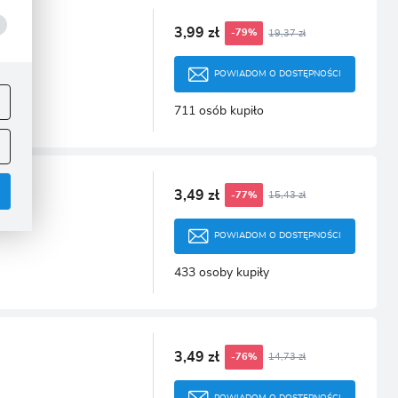
3,99 zł
19,37 zł
-79%
POWIADOM O DOSTĘPNOŚCI
ej
.
711 osób kupiło
3,49 zł
15,43 zł
-77%
POWIADOM O DOSTĘPNOŚCI
433 osoby kupiły
.
3,49 zł
14,73 zł
-76%
POWIADOM O DOSTĘPNOŚCI