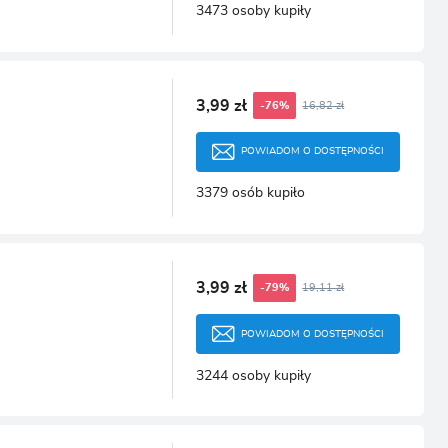
3473 osoby kupiły
3,99 zł
16,82 zł
-76%
POWIADOM O DOSTĘPNOŚCI
3379 osób kupiło
3,99 zł
19,11 zł
-79%
POWIADOM O DOSTĘPNOŚCI
3244 osoby kupiły