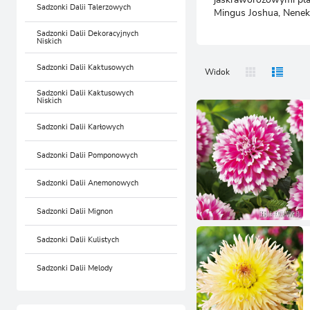
SADZONKI RÓŻ
SADZONKI TRAW OZDOBNYCH
Sadzonki Dalii Talerzowych
ZA
Mingus Joshua, Neneka
SADZONKI ROŚLIN
Sadzonki Dalii Dekoracyjnych
SADZONKI RÓŻ
OZDOBNYCH
Niskich
SADZONKI ROŚLIN
AKCESORIA OGRODNICZE
Sadzonki Dalii Kaktusowych
OZDOBNYCH
Widok
SADZONKI ROŚLIN
AKCESORIA OGRODNICZE
Sadzonki Dalii Kaktusowych
OWOCOWYCH
Niskich
SADZONKI ROŚLIN
NAWOZY
OWOCOWYCH
Sadzonki Dalii Karłowych
NAWOZY
Sadzonki Dalii Pomponowych
Sadzonki Dalii Anemonowych
Sadzonki Dalii Mignon
Sadzonki Dalii Kulistych
Sadzonki Dalii Melody