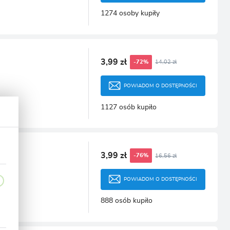
1274 osoby kupiły
3,99 zł
14,02 zł
-72%
POWIADOM O DOSTĘPNOŚCI
1127 osób kupiło
3,99 zł
16,56 zł
-76%
POWIADOM O DOSTĘPNOŚCI
888 osób kupiło