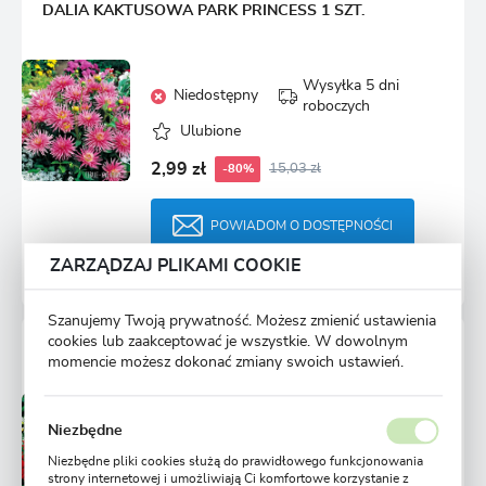
DALIA KAKTUSOWA PARK PRINCESS 1 SZT.
Wysyłka 5 dni
Niedostępny
roboczych
Ulubione
2,99 zł
15,03 zł
-80%
POWIADOM O DOSTĘPNOŚCI
ZARZĄDZAJ PLIKAMI COOKIE
4037 osób kupiło
Szanujemy Twoją prywatność. Możesz zmienić ustawienia
cookies lub zaakceptować je wszystkie. W dowolnym
DALIA KAKTUSOWA RED PIGMY 1 SZT.
momencie możesz dokonać zmiany swoich ustawień.
Wysyłka 5 dni
Niedostępny
Niezbędne
roboczych
Niezbędne pliki cookies służą do prawidłowego funkcjonowania
Ulubione
strony internetowej i umożliwiają Ci komfortowe korzystanie z