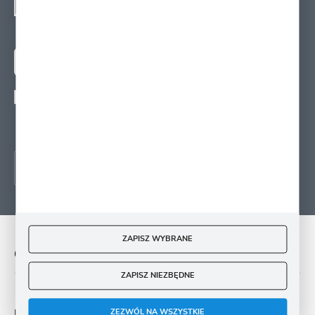
SIĘ
Zapisz się na newsletter i otrzymuj wiadomości o
nowościach, promocjach oraz poradach ogrodniczych
ZAPISZ SIĘ
Wyrażam zgodę na otrzymywanie drogą elektroniczną na wskazany przeze mnie
adres e-mail informacji
dotyczących świadczonych przez Administratora. Zgoda może zostać cofnięta w
każdym czasie.
ZAPISZ WYBRANE
O NAS
ZAPISZ NIEZBĘDNE
ZEZWÓL NA WSZYSTKIE
PŁATNOŚĆ I DOSTAWA