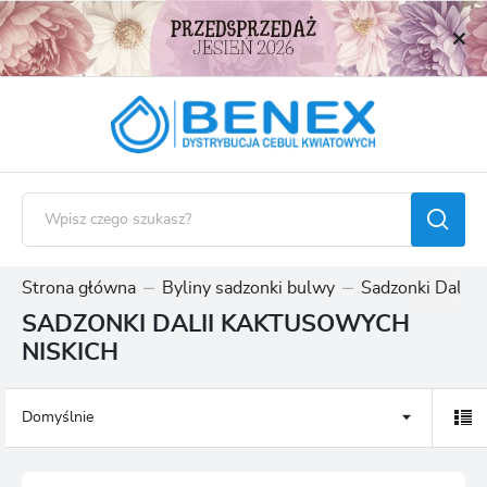
USTAWIENIA REGIONALNE
Lokalizacja
Polska
Język
polski
Waluta
Polski złoty (PLN)
Strona główna
Byliny sadzonki bulwy
Sadzonki Dalii
SADZONKI DALII KAKTUSOWYCH
ZAPISZ
NISKICH
Domyślnie