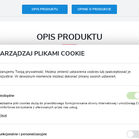
OPIS PRODUKTU
OPINIE O PRODUKCIE
OPIS PRODUKTU
ZARZĄDZAJ PLIKAMI COOKIE
Termin sadzenia wiosna
IV – VI
zanujemy Twoją prywatność. Możesz zmienić ustawienia cookies lub zaakceptować je
szystkie. W dowolnym momencie możesz dokonać zmiany swoich ustawień.
Termin kwitnienia
VII – VIII
USTAWIENIA REGIONALNE
Postać produktu
Bulwa
iezbędne
Lokalizacja
Zimowanie
Nie
iezbędne pliki cookies służą do prawidłowego funkcjonowania strony internetowej i umożliwiają Ci
Polska
omfortowe korzystanie z oferowanych przez nas usług.
Rozmiar
12/14
liki cookies odpowiadają na podejmowane przez Ciebie działania w celu m.in. dostosowania Twoich
ięcej
stawień preferencji prywatności, logowania czy wypełniania formularzy. Dzięki plikom cookies
Język
trona, z której korzystasz, może działać bez zakłóceń.
Głębokość sadzenia (cm)
10
polski
unkcjonalne i personalizacyjne
Stanowisko
Słoneczne