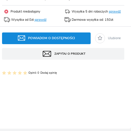
CJA
Produkt niedostępny
Wysyłka 5 dni roboczych
sprawdź
Wysyłka od 0zł
sprawdź
Darmowa wysyłka od: 150zł
POWIADOM O DOSTĘPNOŚCI
Ulubione
ZAPYTAJ O PRODUKT
Opinii: 0
Dodaj opinię