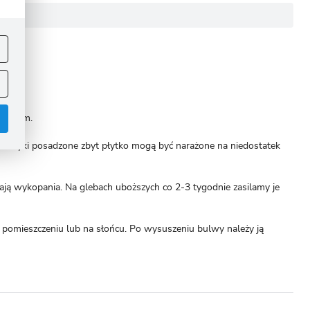
ej
.
kwaśnym.
 Mieczyki posadzone zbyt płytko mogą być narażone na niedostatek
ą wykopania. Na glebach uboższych co 2-3 tygodnie zasilamy je
.
pomieszczeniu lub na słońcu. Po wysuszeniu bulwy należy ją