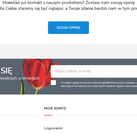
Miałeś/aś już kontakt z naszym produktem? Zostaw nam swoją opinię
dla Ciebie staramy się być najlepsi, a Twoje zdanie bardzo nam w tym p
DODAJ OPINIĘ
SIĘ
nowościach, promocjach
Wyrażam zgodę na otrzymywanie drogą elektroniczną na wskazany pr
dotyczących świadczonych przez Administratora. Zgoda może zostać
MOJE KONTO
Logowanie