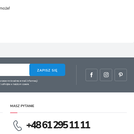
omoże!
ZAPISZ SIĘ
zeze mnie adres e-mail informacji
 cofnięta w każdym czasie.
MASZ PYTANIE
+48 61 295 11 11