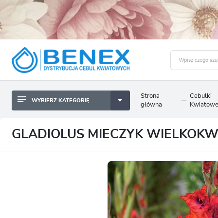
Strona
Cebulki
WYBIERZ KATEGORIĘ
BYLINY SADZONKI BULWY
główna
Kwiatow
ZALO
CEBULKI KWIATOWE
BYLINY SADZONKI BULWY
GLADIOLUS MIECZYK WIELKOKWI
NASIONA
CEBULKI KWIATOWE
CEBULA DYMKA
NASIONA
CEBULKI I SADZONKI WARZYW
CEBULA DYMKA
SADZONKI TRAW OZDOBNYCH
CEBULKI I SADZONKI WARZYW