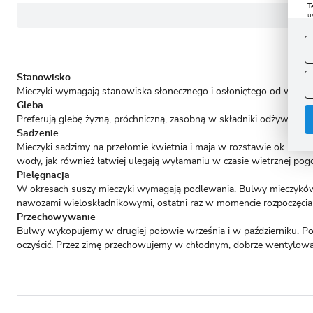
T
u
D
W
s
f
A
Stanowisko
Mieczyki wymagają stanowiska słonecznego i osłoniętego od wiatru
A
Gleba
C
W
i
Preferują glebę żyzną, próchniczną, zasobną w składniki odżywcze 
n
Sadzenie
u
z
Mieczyki sadzimy na przełomie kwietnia i maja w rozstawie ok. 8-10
R
wody, jak również łatwiej ulegają wyłamaniu w czasie wietrznej pog
D
Pielęgnacja
s
W okresach suszy mieczyki wymagają podlewania. Bulwy mieczyków 
P
W
T
nawozami wieloskładnikowymi, ostatni raz w momencie rozpoczęcia 
p
Przechowywanie
p
p
Bulwy wykopujemy w drugiej połowie września i w październiku. Po
oczyścić. Przez zimę przechowujemy w chłodnym, dobrze wentylowa