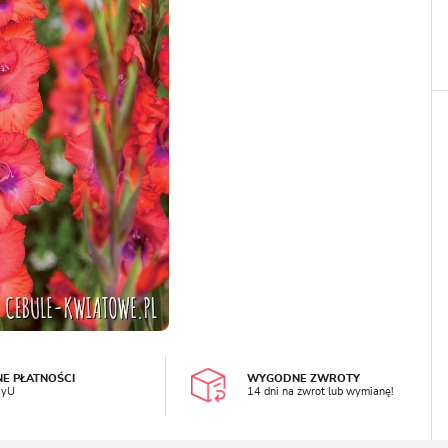
LOGUJ SIĘ
REJESTRA
NE PŁATNOŚCI
WYGODNE ZWROTY
ayU
14 dni na zwrot lub wymianę!