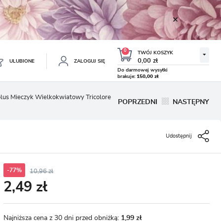
0
TWÓJ KOSZYK
0,00 zł
ULUBIONE
ZALOGUJ SIĘ
Do darmowej wysyłki
brakuje:
150,00 zł
Twój koszyk jest pusty
olus Mieczyk Wielkokwiatowy Tricolore
POPRZEDNI
NASTĘPNY
ESTRUJ SIĘ
NE
Udostępnij
TKOWE KORZYŚCI:
TULIPAN LODOWY NEGRITA
KROKUS WIOSENNY MIX 50
DOUBLE 5 SZT.
SZT.
8.99 zł
19.99 zł
-54%
-54%
19.43 zł
43.32 zł
ji zamówień
w
-77%
10,96 zł
2,49 zł
adzania swoich danych przy kolejnych zakupach
abatów i kuponów promocyjnych
Najniższa cena z 30 dni przed obniżką:
1,99 zł