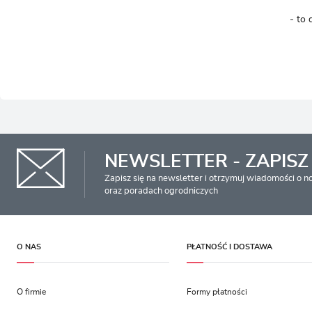
- to 
NEWSLETTER - ZAPISZ 
Zapisz się na newsletter i otrzymuj wiadomości o 
oraz poradach ogrodniczych
O NAS
PŁATNOŚĆ I DOSTAWA
O firmie
Formy płatności