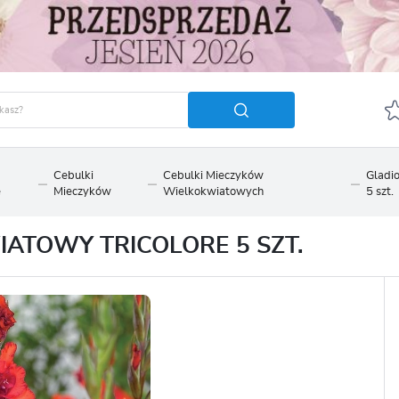
Cebulki
Cebulki Mieczyków
Gladi
e
Mieczyków
Wielkokwiatowych
5 szt.
GUJ SIĘ
ZAREJ
POLECA
ATOWY TRICOLORE 5 SZT.
OTRZYMASZ LICZNE DODA
podgląd statusu realizac
podgląd historii zakupó
brak konieczności wprow
możliwość otrzymania r
Zapomniałem hasła