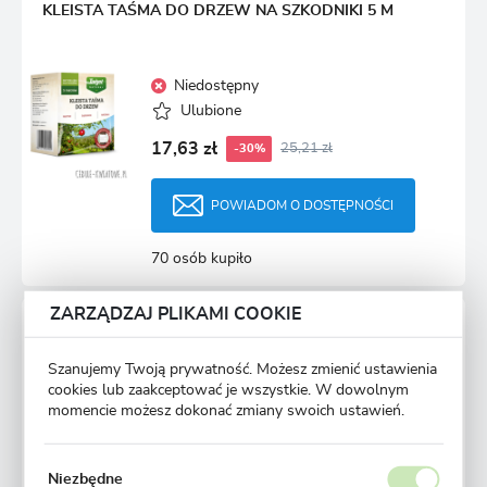
KLEISTA TAŚMA DO DRZEW NA SZKODNIKI 5 M
Niedostępny
Ulubione
17,63 zł
25,21 zł
-30%
POWIADOM O DOSTĘPNOŚCI
70 osób kupiło
ZARZĄDZAJ PLIKAMI COOKIE
TABLICE LEPOWE NA SZKODNIKI 5 SZT.
Szanujemy Twoją prywatność. Możesz zmienić ustawienia
cookies lub zaakceptować je wszystkie. W dowolnym
Niedostępny
momencie możesz dokonać zmiany swoich ustawień.
Ulubione
16,74 zł
23,93 zł
-30%
Niezbędne