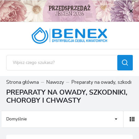
USTAWIENIA REGIONALNE
Lokalizacja
Polska
Język
polski
Waluta
Polski złoty (PLN)
Strona główna
Nawozy
Preparaty na owady, szkodniki
PREPARATY NA OWADY, SZKODNIKI,
ZAPISZ
CHOROBY I CHWASTY
Domyślnie