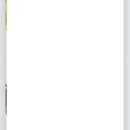
firm będących naszymi partnerami oraz innych dostawców usług.
Firmy te działają w charakterze pośredników prezentujących nasze
Niedostępny
Wysyłka 48H
treści w postaci wiadomości, ofert, komunikatów mediów
Ulubione
społecznościowych.
26,99 zł
38,60 zł
-30%
POWIADOM O DOSTĘPNOŚCI
27 osób kupiło
WINOROŚL EINSET SEEDLESS 1 SZT.
Niedostępny
Ulubione
25,99 zł
37,17 zł
-30%
POWIADOM O DOSTĘPNOŚCI