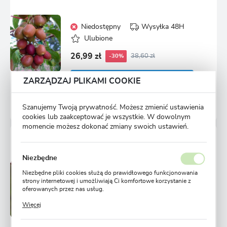
Niedostępny
Wysyłka 48H
Ulubione
26,99 zł
38,60 zł
-30%
ZARZĄDZAJ PLIKAMI COOKIE
POWIADOM O DOSTĘPNOŚCI
54 osoby kupiły
Szanujemy Twoją prywatność. Możesz zmienić ustawienia
cookies lub zaakceptować je wszystkie. W dowolnym
momencie możesz dokonać zmiany swoich ustawień.
AKTINIDIA OSTROLISTNA WEIKI 1 SZT.
Niezbędne
Niedostępny
Wysyłka 48H
Niezbędne pliki cookies służą do prawidłowego funkcjonowania
strony internetowej i umożliwiają Ci komfortowe korzystanie z
Ulubione
oferowanych przez nas usług.
Pliki cookies odpowiadają na podejmowane przez Ciebie działania
26,99 zł
38,60 zł
-30%
Więcej
w celu m.in. dostosowania Twoich ustawień preferencji
prywatności, logowania czy wypełniania formularzy. Dzięki plikom
cookies strona, z której korzystasz, może działać bez zakłóceń.