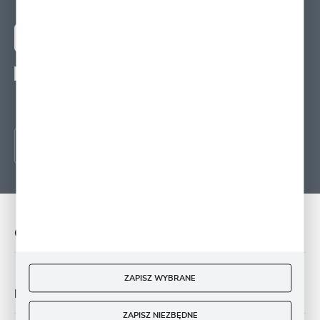
nowościach, promocjach oraz poradach ogrodniczych
ZAPISZ SIĘ
Wyrażam zgodę na otrzymywanie drogą elektroniczną na wskazany przeze mnie
adres e-mail informacji
dotyczących świadczonych przez Administratora. Zgoda może zostać cofnięta w
każdym czasie.
O NAS
ZAPISZ WYBRANE
PŁATNOŚĆ I DOSTAWA
ZAPISZ NIEZBĘDNE