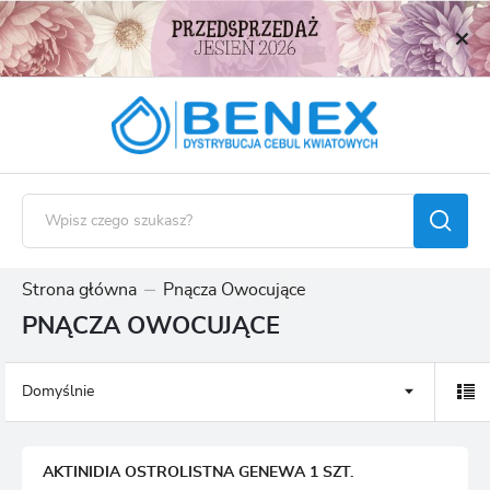
USTAWIENIA REGIONALNE
Lokalizacja
Polska
Język
polski
Waluta
Polski złoty (PLN)
Strona główna
Pnącza Owocujące
PNĄCZA OWOCUJĄCE
ZAPISZ
Domyślnie
AKTINIDIA OSTROLISTNA GENEWA 1 SZT.