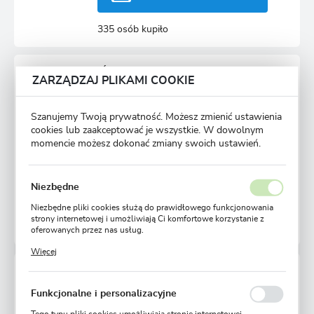
335 osób kupiło
OBORNIK NAWÓZ GRANULOWANY BYDLĘCY 100%
ZARZĄDZAJ PLIKAMI COOKIE
EKOLOGICZNY 5 L
Szanujemy Twoją prywatność. Możesz zmienić ustawienia
cookies lub zaakceptować je wszystkie. W dowolnym
Niedostępny
momencie możesz dokonać zmiany swoich ustawień.
Ulubione
Niezbędne
POWIADOM O DOSTĘPNOŚCI
Niezbędne pliki cookies służą do prawidłowego funkcjonowania
strony internetowej i umożliwiają Ci komfortowe korzystanie z
305 osób kupiło
oferowanych przez nas usług.
Pliki cookies odpowiadają na podejmowane przez Ciebie działania
Więcej
w celu m.in. dostosowania Twoich ustawień preferencji
prywatności, logowania czy wypełniania formularzy. Dzięki plikom
OBORNIK NAWÓZ GRANULOWANY KURZY 100%
cookies strona, z której korzystasz, może działać bez zakłóceń.
EKOLOGICZNY 5 L
Funkcjonalne i personalizacyjne
Tego typu pliki cookies umożliwiają stronie internetowej