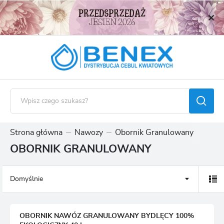
USTAWIENIA REGIONALNE
Lokalizacja
Polska
Język
polski
Waluta
Polski złoty (PLN)
Strona główna
Nawozy
Obornik Granulowany
OBORNIK GRANULOWANY
ZAPISZ
Domyślnie
OBORNIK NAWÓZ GRANULOWANY BYDLĘCY 100%