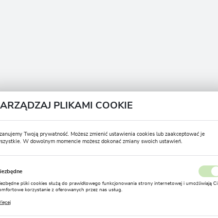
ZARZĄDZAJ PLIKAMI COOKIE
zanujemy Twoją prywatność. Możesz zmienić ustawienia cookies lub zaakceptować je
szystkie. W dowolnym momencie możesz dokonać zmiany swoich ustawień.
USTAWIENIA REGIONALNE
iezbędne
Lokalizacja
iezbędne pliki cookies służą do prawidłowego funkcjonowania strony internetowej i umożliwiają Ci
Polska
omfortowe korzystanie z oferowanych przez nas usług.
liki cookies odpowiadają na podejmowane przez Ciebie działania w celu m.in. dostosowania Twoich
ięcej
stawień preferencji prywatności, logowania czy wypełniania formularzy. Dzięki plikom cookies
Język
trona, z której korzystasz, może działać bez zakłóceń.