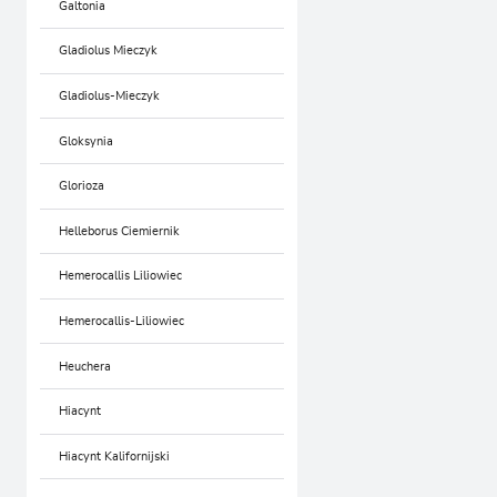
Galtonia
Gladiolus Mieczyk
Gladiolus-Mieczyk
Gloksynia
Glorioza
Helleborus Ciemiernik
Hemerocallis Liliowiec
Hemerocallis-Liliowiec
Heuchera
Hiacynt
Hiacynt Kalifornijski