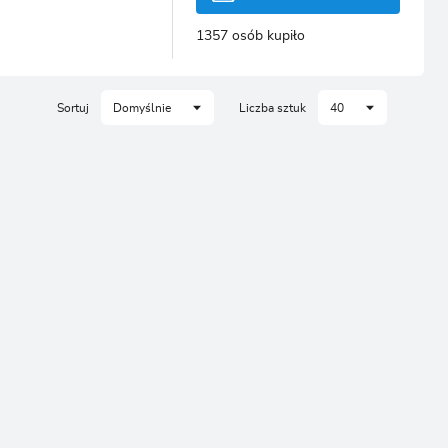
CJA
1357 osób kupiło
Sortuj
Domyślnie
Liczba sztuk
40