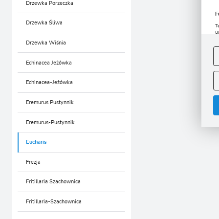
Drzewka Porzeczka
F
Drzewka Śliwa
T
u
D
Drzewka Wiśnia
W
s
f
Echinacea Jeżówka
A
Echinacea-Jeżówka
A
C
W
i
Eremurus Pustynnik
n
u
z
Eremurus-Pustynnik
R
D
Eucharis
s
P
W
Frezja
T
p
p
p
Fritillaria Szachownica
Fritillaria-Szachownica