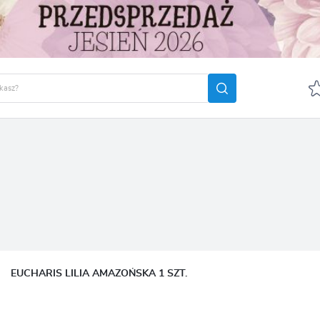
GUJ SIĘ
ZAREJ
POLECA
OTRZYMASZ LICZNE DODA
podgląd statusu realizac
podgląd historii zakupó
brak konieczności wprow
EUCHARIS LILIA AMAZOŃSKA 1 SZT.
możliwość otrzymania r
Zapomniałem hasła