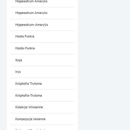
Hippeastrum Amarylis
Hippeastrum Amarylis
Hippeastrum-Amarylis
Hosta Funkia
Hosta-Funkia
Iksja
Irys
Kniphofia Trytoma
Kniphofia-Trytoma
Kolekcje Wiosenne
Kompozycje Jesienne