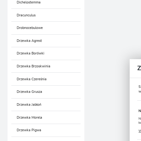
Dichelostemma
Dracunculus
Drobnocebulowe
Drzewka Agrest
Drzewka Borówki
Drzewka Brzoskwinia
Drzewka Czereśnia
S
w
Drzewka Grusza
Drzewka Jabłoń
N
Drzewka Morela
N
k
P
Drzewka Pigwa
W
u
s