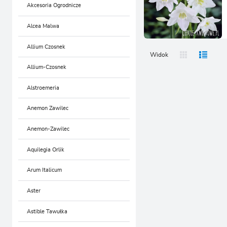
SADZONKI RÓŻ
SADZONKI TRAW OZDOBNYCH
Akcesoria Ogrodnicze
ZA
SADZONKI ROŚLIN
Alcea Malwa
SADZONKI RÓŻ
OZDOBNYCH
SADZONKI ROŚLIN
Allium Czosnek
AKCESORIA OGRODNICZE
OZDOBNYCH
Widok
SADZONKI ROŚLIN
Allium-Czosnek
AKCESORIA OGRODNICZE
OWOCOWYCH
SADZONKI ROŚLIN
Alstroemeria
NAWOZY
OWOCOWYCH
Anemon Zawilec
NAWOZY
Anemon-Zawilec
Aquilegia Orlik
Arum Italicum
Aster
Astible Tawułka