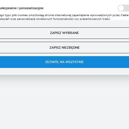
polski
unkcjonalne i personalizacyjne
Waluta
ego typu pliki cookies umożliwiają stronie internetowej zapamiętanie wprowadzonych przez Ciebie
stawień oraz personalizację określonych funkcjonalności czy prezentowanych treści.
Polski złoty (PLN)
zięki tym plikom cookies możemy zapewnić Ci większy komfort korzystania z funkcjonalności nasz
ięcej
trony poprzez dopasowanie jej do Twoich indywidualnych preferencji. Wyrażenie zgody na
unkcjonalne i personalizacyjne pliki cookies gwarantuje dostępność większej ilości funkcji na stronie
ZAPISZ WYBRANE
ZAPISZ
nalityczne
ZAPISZ NIEZBĘDNE
nalityczne pliki cookies pomagają nam rozwijać się i dostosowywać do Twoich potrzeb.
ookies analityczne pozwalają na uzyskanie informacji w zakresie wykorzystywania witryny
ięcej
nternetowej, miejsca oraz częstotliwości, z jaką odwiedzane są nasze serwisy www. Dane pozwalają
ZEZWÓL NA WSZYSTKIE
am na ocenę naszych serwisów internetowych pod względem ich popularności wśród
żytkowników. Zgromadzone informacje są przetwarzane w formie zanonimizowanej. Wyrażenie
gody na analityczne pliki cookies gwarantuje dostępność wszystkich funkcjonalności.
eklamowe
zięki reklamowym plikom cookies prezentujemy Ci najciekawsze informacje i aktualności na
tronach naszych partnerów.
romocyjne pliki cookies służą do prezentowania Ci naszych komunikatów na podstawie analizy
ięcej
woich upodobań oraz Twoich zwyczajów dotyczących przeglądanej witryny internetowej. Treści
romocyjne mogą pojawić się na stronach podmiotów trzecich lub firm będących naszymi
artnerami oraz innych dostawców usług. Firmy te działają w charakterze pośredników
rezentujących nasze treści w postaci wiadomości, ofert, komunikatów mediów społecznościowych