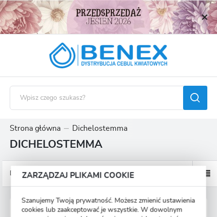
USTAWIENIA REGIONALNE
Lokalizacja
Polska
Język
polski
Waluta
Polski złoty (PLN)
Strona główna
Dichelostemma
DICHELOSTEMMA
ZAPISZ
Domyślnie
ZARZĄDZAJ PLIKAMI COOKIE
Szanujemy Twoją prywatność. Możesz zmienić ustawienia
DICHELOSTEMMA 5 SZT.
cookies lub zaakceptować je wszystkie. W dowolnym