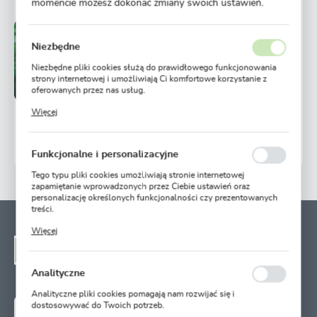
momencie możesz dokonać zmiany swoich ustawień.
Niedostępny
Niezbędne
Ulubione
Niezbędne pliki cookies służą do prawidłowego funkcjonowania
5,99 zł
strony internetowej i umożliwiają Ci komfortowe korzystanie z
oferowanych przez nas usług.
Pliki cookies odpowiadają na podejmowane przez Ciebie działania
Więcej
POWIADOM O DOSTĘPNOŚCI
w celu m.in. dostosowania Twoich ustawień preferencji
prywatności, logowania czy wypełniania formularzy. Dzięki plikom
cookies strona, z której korzystasz, może działać bez zakłóceń.
112 osób kupiło
Funkcjonalne i personalizacyjne
Tego typu pliki cookies umożliwiają stronie internetowej
zapamiętanie wprowadzonych przez Ciebie ustawień oraz
personalizację określonych funkcjonalności czy prezentowanych
treści.
Dzięki tym plikom cookies możemy zapewnić Ci większy komfort
NEWSLETTER - ZAPISZ
Więcej
korzystania z funkcjonalności naszej strony poprzez dopasowanie
SIĘ
jej do Twoich indywidualnych preferencji. Wyrażenie zgody na
funkcjonalne i personalizacyjne pliki cookies gwarantuje
Zapisz się na newsletter i otrzymuj wiadomości o
dostępność większej ilości funkcji na stronie.
Analityczne
nowościach, promocjach oraz poradach ogrodniczych
Analityczne pliki cookies pomagają nam rozwijać się i
dostosowywać do Twoich potrzeb.
ZAPISZ SIĘ