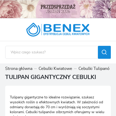
USTAWIENIA REGIONALNE
Lokalizacja
Polska
Język
polski
Waluta
Polski złoty (PLN)
Strona główna
Cebulki Kwiatowe
Cebulki Tulipanów
TULIPAN GIGANTYCZNY CEBULKI
ZAPISZ
Tulipany gigantyczne to idealne rozwiązanie, szukasz
wysokich roślin o efektownych kwiatach. W zależności od
odmiany dorastają do 70 cm i wyróżniają się soczystymi
kolorami. Cebulki tulipanów olbrzymich oferujemy w wielu