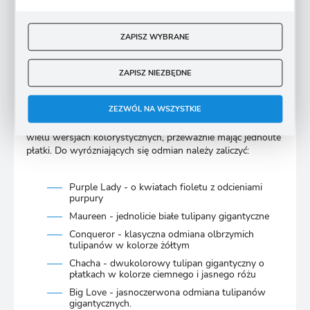
złamania np. na skutek podmuchów wiatru. Ponadto
tulipany gigantyczne sadzimy na stanowiskach słonecznych
lub półcienistych.
ZAPISZ WYBRANE
Odmiany tulipanów
ZAPISZ NIEZBĘDNE
gigantycznych
ZEZWÓL NA WSZYSTKIE
Podobnie jak inne tulipany, olbrzymie odmiany występują w
wielu wersjach kolorystycznych, przeważnie mając jednolite
płatki. Do wyrózniających się odmian należy zaliczyć:
Purple Lady - o kwiatach fioletu z odcieniami
purpury
Maureen - jednolicie białe tulipany gigantyczne
Conqueror - klasyczna odmiana olbrzymich
tulipanów w kolorze żółtym
Chacha - dwukolorowy tulipan gigantyczny o
płatkach w kolorze ciemnego i jasnego różu
Big Love - jasnoczerwona odmiana tulipanów
gigantycznych.