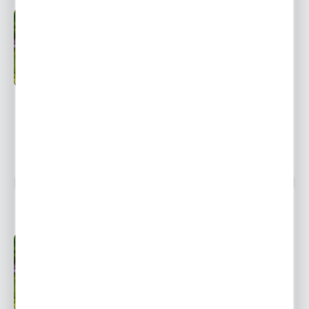
Przedsprzedaż
Niedostępny
wysyłka od 1
września
Ulubione
259,99 zł
549,00 zł
-53%
POWIADOM O DOSTĘPNOŚCI
15 osób kupiło
TULIPAN GIGANTYCZNY ŻÓŁTY 1000 SZT.
Przedsprzedaż
Niedostępny
wysyłka od 1
września
Ulubione