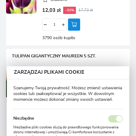
12,03 zł
17,72 zł
-32%
3790 osób kupiło
TULIPAN GIGANTYCZNY MAUREEN 5 SZT.
ZARZĄDZAJ PLIKAMI COOKIE
Przedsprzedaż wysyłka
Dostępny
od 1 września
Szanujemy Twoją prywatność. Możesz zmienić ustawienia
Ulubione
cookies lub zaakceptować je wszystkie. W dowolnym
momencie możesz dokonać zmiany swoich ustawień.
12,99 zł
22,19 zł
-41%
Niezbędne
Niezbędne pliki cookies służą do prawidłowego funkcjonowania
3628 osób kupiło
strony internetowej i umożliwiają Ci komfortowe korzystanie z