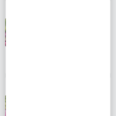
ZESTAW TULIPAN GIGANTYCZNY 1
Przedsprzedaż wysyłka
Dostępny
od 1 września
Ulubione
55,49 zł
94,12 zł
-41%
239 osób kupiło
ZESTAW TULIPAN GIGANTYCZNY "2"
Przedsprzedaż wysyłka
Dostępny
od 1 września
Ulubione