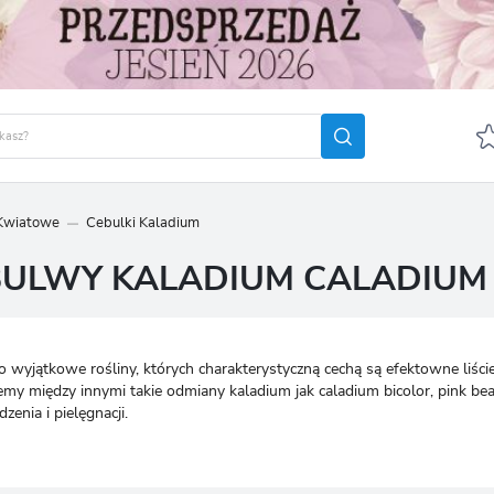
 Kwiatowe
Cebulki Kaladium
GUJ SIĘ
ZAREJ
 BULWY KALADIUM CALADIUM
POLECA
OTRZYMASZ LICZNE DODA
podgląd statusu realizac
o wyjątkowe rośliny, których charakterystyczną cechą są efektowne liśc
podgląd historii zakupó
my między innymi takie odmiany kaladium jak caladium bicolor, pink beau
zenia i pielęgnacji.
brak konieczności wprow
możliwość otrzymania r
Zapomniałem hasła