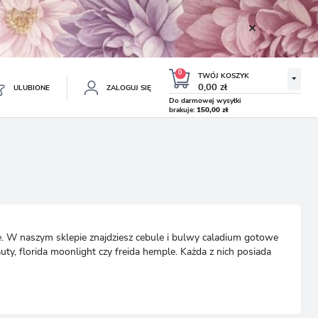
0
TWÓJ KOSZYK
0,00 zł
ULUBIONE
ZALOGUJ SIĘ
Do darmowej wysyłki
brakuje:
150,00 zł
Twój koszyk jest pusty
ESTRUJ SIĘ
NE
TKOWE KORZYŚCI:
TULIPAN LODOWY NEGRITA
KROKUS WIOSENNY MIX 50
DOUBLE 5 SZT.
SZT.
8.99 zł
19.99 zł
-54%
-54%
19.43 zł
43.32 zł
ji zamówień
ie. W naszym sklepie znajdziesz cebule i bulwy caladium gotowe
w
ty, florida moonlight czy freida hemple. Każda z nich posiada
adzania swoich danych przy kolejnych zakupach
abatów i kuponów promocyjnych