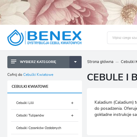
Strona główna
Cebulki
WYBIERZ KATEGORIĘ
BYLINY SADZONKI BULWY
ZALO
Cofnij do
Cebulki Kwiatowe
CEBULE I
CEBULKI KWIATOWE
BYLINY SADZONKI BULWY
CEBULKI KWIATOWE
NASIONA
CEBULKI KWIATOWE
Kaladium (Caladium) t
CEBULA DYMKA
NASIONA
Cebulki Lilii
do posadzenia. Oferuje
gokładne instrukcje sad
CEBULKI I SADZONKI WARZYW
CEBULA DYMKA
Cebulki Tulipanów
Cebulki Lilii Azjatyckich
SADZONKI TRAW OZDOBNYCH
CEBULKI I SADZONKI WARZYW
Cebulki Czosnków Ozdobnych
Cebulki Lilii Azjatyckich Niskich
Cebulki Tulipanów Darwina