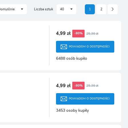
CJA
omyślnie
Liczba sztuk
40
1
2
4,99 zł
25,36 zł
-80%
POWIADOM O DOSTĘPNOŚCI
6488 osób kupiło
4,99 zł
25,36 zł
-80%
POWIADOM O DOSTĘPNOŚCI
3453 osoby kupiły