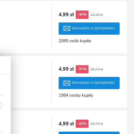
4,99 zł
25,36 zł
-80%
POWIADOM O DOSTĘPNOŚCI
2085 osób kupiło
4,99 zł
26,73 zł
-81%
POWIADOM O DOSTĘPNOŚCI
1984 osoby kupiły
4,99 zł
26,73 zł
-81%