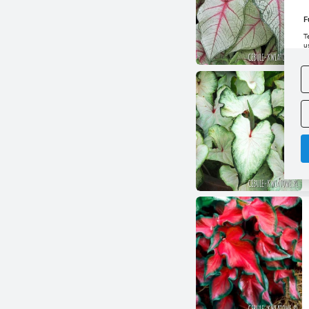
F
T
u
D
W
s
f
A
A
C
W
i
n
u
z
R
D
s
P
W
T
p
p
p