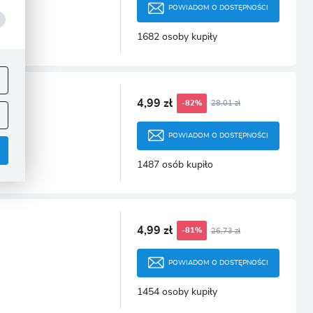
POWIADOM O DOSTĘPNOŚCI
1682 osoby kupiły
ej
.
4,99 zł
28,01 zł
-82%
POWIADOM O DOSTĘPNOŚCI
1487 osób kupiło
4,99 zł
26,73 zł
-81%
.
POWIADOM O DOSTĘPNOŚCI
1454 osoby kupiły