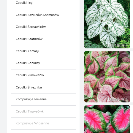
Cebulki Iksji
Cebulki Tulipanów Triumpha
Cebulki Zawilców Anemonów
Cebulki Tulipanów
Zielonokwiatowych
Cebulki Szczawików
Cebulki Tulipanów
Wielokwiatowych
Cebulki Szafirków
Cebulki Tulipanów
Kolekcjonerskich
Cebulki Kamasji
Cebulki Tulipanów Gigantycznych
Cebulki Cebulicy
Cebulki Tulipanów w Kolorach
Cebulki Zimowitów
Cebulki Tulipanów Mix
Cebulki Śnieżnika
Cebulki Tulipanów Doniczkowych
Kompozycje Jesienne
Cebulki Tulipanów na Kwiat Cięty
Cebulki Tygrysówki
Cebulki Tulipanów Botanicznych
Kompozycje Wiosenne