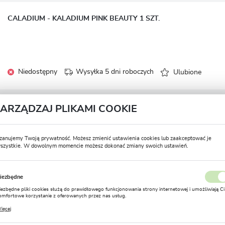
CALADIUM - KALADIUM PINK BEAUTY 1 SZT.
Niedostępny
Wysyłka 5 dni roboczych
Ulubione
ZARZĄDZAJ PLIKAMI COOKIE
CALADIUM - KALADIUM GINGERLAND 1 SZT.
zanujemy Twoją prywatność. Możesz zmienić ustawienia cookies lub zaakceptować je
szystkie. W dowolnym momencie możesz dokonać zmiany swoich ustawień.
USTAWIENIA REGIONALNE
Niedostępny
Wysyłka 5 dni roboczych
Ulubione
iezbędne
Lokalizacja
iezbędne pliki cookies służą do prawidłowego funkcjonowania strony internetowej i umożliwiają Ci
Polska
omfortowe korzystanie z oferowanych przez nas usług.
CALADIUM - KALADIUM WHITE QUEEN 1 SZT.
liki cookies odpowiadają na podejmowane przez Ciebie działania w celu m.in. dostosowania Twoich
ięcej
stawień preferencji prywatności, logowania czy wypełniania formularzy. Dzięki plikom cookies
Język
trona, z której korzystasz, może działać bez zakłóceń.