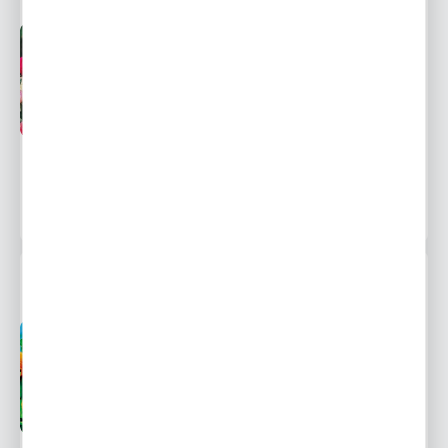
Przedsprzedaż wysyłka
Dostępny
od 1 września
Ulubione
12,03 zł
17,72 zł
-32%
12094 osoby kupiły
RANUNCULUS JASKIER POMARAŃCZOWY 5 SZT.
Przedsprzedaż wysyłka
Dostępny
od 1 września
Ulubione
4,50 zł
6,43 zł
-30%