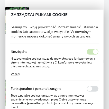
Przedsprzedaż wysyłka
ZARZĄDZAJ PLIKAMI COOKIE
Dostępny
od 1 września
Ulubione
Szanujemy Twoją prywatność. Możesz zmienić ustawienia
4,50 zł
6,43 zł
cookies lub zaakceptować je wszystkie. W dowolnym
-30%
momencie możesz dokonać zmiany swoich ustawień.
Niezbędne
22789 osób kupiło
Niezbędne pliki cookies służą do prawidłowego funkcjonowania
strony internetowej i umożliwiają Ci komfortowe korzystanie z
oferowanych przez nas usług.
RANUNCULUS JASKIER CZERWONY 5 SZT.
Pliki cookies odpowiadają na podejmowane przez Ciebie działania
Więcej
w celu m.in. dostosowania Twoich ustawień preferencji
prywatności, logowania czy wypełniania formularzy. Dzięki plikom
cookies strona, z której korzystasz, może działać bez zakłóceń.
Przedsprzedaż wysyłka
Dostępny
Funkcjonalne i personalizacyjne
od 1 września
Ulubione
Tego typu pliki cookies umożliwiają stronie internetowej
zapamiętanie wprowadzonych przez Ciebie ustawień oraz
4,50 zł
personalizację określonych funkcjonalności czy prezentowanych
6,43 zł
-30%
treści.