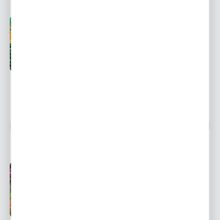
Przedsprzedaż wysyłka
Dostępny
od 1 września
Ulubione
21,37 zł
32,16 zł
-34%
1049 osób kupiło
ZESTAW RANUNCULUS - JASKIER 2
Przedsprzedaż wysyłka
Dostępny
od 1 września
Ulubione
29,39 zł
44,24 zł
-34%