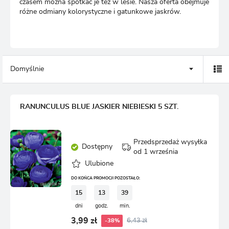
czasem można spotkać je też w lesie. Nasza oferta obejmuje
różne odmiany kolorystyczne i gatunkowe jaskrów.
Domyślnie
RANUNCULUS BLUE JASKIER NIEBIESKI 5 SZT.
Przedsprzedaż wysyłka
Dostępny
od 1 września
Ulubione
DO KOŃCA PROMOCJI POZOSTAŁO:
15
13
39
dni
godz.
min.
3,99 zł
6,43 zł
-38%