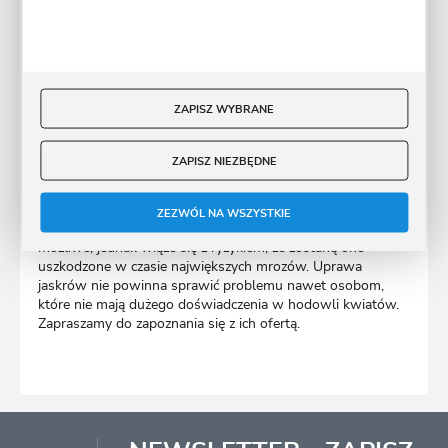
jaskry?
Posadzone cebulki jaskrów należy regularnie podlewać, by
nie doszło do ich przesuszenia, ale nie wolno przesadzać z
ZAPISZ WYBRANE
intensywnością, bo bulwy zaczną gnić. Po okresie
kwitnienia jaskry warto wykopać z gleby i po oczyszczeniu,
ZAPISZ NIEZBĘDNE
przechować aż do kolejnego sadzenia.
Najlepiej, jeśli bulwy są przechowywane w temperaturze od
ZEZWÓL NA WSZYSTKIE
10 do 15 stopni. Pozostawienie roślin w ziemi na zimę jest
możliwe, jednak wiąże się z ryzykiem, że zostaną one
uszkodzone w czasie największych mrozów. Uprawa
jaskrów nie powinna sprawić problemu nawet osobom,
które nie mają dużego doświadczenia w hodowli kwiatów.
Zapraszamy do zapoznania się z ich ofertą.