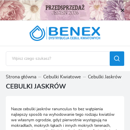
USTAWIENIA REGIONALNE
Lokalizacja
Polska
Język
polski
Waluta
Polski złoty (PLN)
Strona główna
Cebulki Kwiatowe
Cebulki Jaskrów
CEBULKI JASKRÓW
ZAPISZ
Nasze cebulki jaskrów ranunculus to bez wątpienia
najlepszy sposób na wyhodowanie tego rodzaju kwiatów
we własnym ogrodzie, gdyż pierwotnie występują na
mokradłach, mokrych łąkach i innych mokrych terenach,