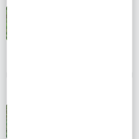
Przedsprzedaż wysyłka
Dostępny
od 1 września
Ulubione
6,61 zł
9,45 zł
-30%
3507 osób kupiło
RANUNCULUS - JASKIER AVIV PICOTEE ORANGE 5
SZT.
Przedsprzedaż wysyłka
Dostępny
od 1 września
Ulubione
6,61 zł
9,45 zł
-30%