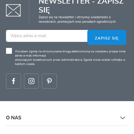
NEWSLETTER - ZAPISZ
SIĘ
Zapisz się na newsletter i otrzymuj wiadomości o
nowościach, promocjach oraz poradach ogrodniczych
ZAPISZ SIĘ
Wyrażam zgodę na otrzymywanie drogą elektroniczną na wskazany przeze mnie
adres e-mail informacji
dotyczących świadczonych przez Administratora. Zgoda może zostać cofnięta w
każdym czasie.
O NAS