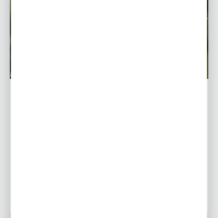
Helleborus-Ciemiernik - uprawa i pielęgnacja
Ciemierniki to kwiaty należące do rodziny jaskrowatych.
Gatunek ten lubuje się w niskich temperaturach i jego
kwiaty możemy zobaczyć między listopadem, a
kwietniem...
22 - 01 - 2019