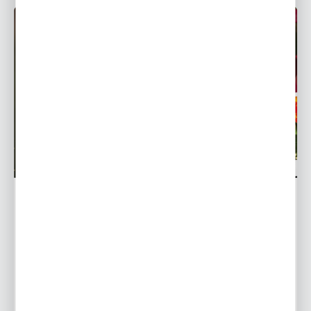
BYLINY
Uprawa kanny w doniczce. Co trzeba wiedzieć?
Kompleksowy poradnik
Któż z nas nie lubi zachwycać się widokiem pięknych
kwiatów w ogrodzie, na tarasie, czy balkonie?
Zwłaszcza, gdy są to ogniste kwiaty o wyjątkowo