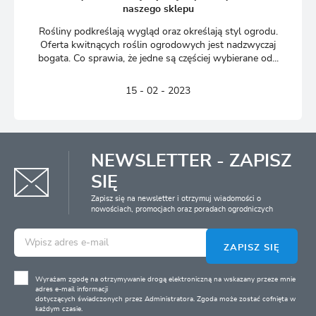
naszego sklepu
Rośliny podkreślają wygląd oraz określają styl ogrodu.
Oferta kwitnących roślin ogrodowych jest nadzwyczaj
bogata. Co sprawia, że jedne są częściej wybierane od...
15 - 02 - 2023
NEWSLETTER - ZAPISZ
SIĘ
Zapisz się na newsletter i otrzymuj wiadomości o
nowościach, promocjach oraz poradach ogrodniczych
ZAPISZ SIĘ
Wyrażam zgodę na otrzymywanie drogą elektroniczną na wskazany przeze mnie
adres e-mail informacji
dotyczących świadczonych przez Administratora. Zgoda może zostać cofnięta w
każdym czasie.