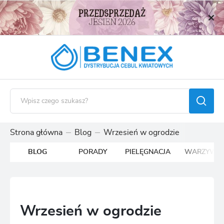
USTAWIENIA REGIONALNE
Lokalizacja
Polska
Język
polski
Waluta
Polski złoty (PLN)
Strona główna
Blog
Wrzesień w ogrodzie
BLOG
PORADY
PIELĘGNACJA
WARZYWA
ZAPISZ
Wrzesień w ogrodzie