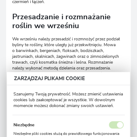
czermień i łączeń.
Przesadzanie i rozmnażanie
roślin we wrześniu
We wrześniu należy przesadzić i rozmnożyć przez podział
byliny te rośliny, które uległy już przekwitnięciu. Mowa
o barwinkach, bergeniach, floksach, bodziszkach,
jastruniach, skalnicach, żagwinach oraz o zimnozielonych
trawach, czyli kosmatka śnieżna i leśna. Rozmnażanie
należy wykonać metodą dzielenia oraz przesadzenia.
Metoda ta sprawdza się w przypadku wielu roślin
ZARZĄDZAJ PLIKAMI COOKIE
i pozwala na ich skuteczne rozmnożenie bez większego
problemu. Inna metoda skupia się na pobieraniu sadzonek
roślin i uch ukorzenieniu. Tę metodę stosować należy
Szanujemy Twoją prywatność. Możesz zmienić ustawienia
w przypadku krzewów i kwiatów wiecznie zielonych
cookies lub zaakceptować je wszystkie. W dowolnym
oraz innych, takich jak bukszpan, czy berberys.
momencie możesz dokonać zmiany swoich ustawień.
Przygotowywanie gleby dla
Niezbędne
nowych roślin
Niezbędne pliki cookies służą do prawidłowego funkcjonowania