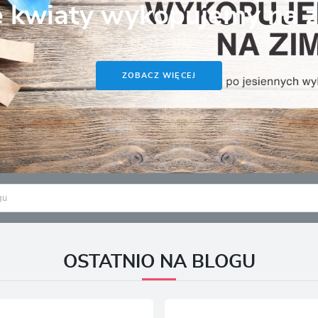
e kwiaty wykopujemy na 
LOGUJ SIĘ
REJESTRA
27 - 11 - 2025
ZOBACZ WIĘCEJ
OSTATNIO NA BLOGU