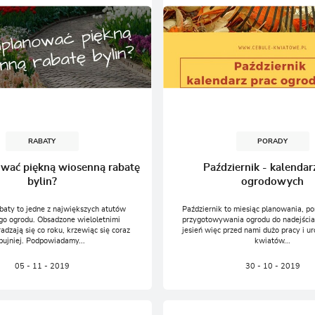
RABATY
PORADY
ować piękną wiosenną rabatę
Październik - kalendar
bylin?
ogrodowych
baty to jedne z największych atutów
Październik to miesiąc planowania, p
o ogrodu. Obsadzone wieloletnimi
przygotowywania ogrodu do nadejścia
radzają się co roku, krzewiąc się coraz
jesień więc przed nami dużo pracy i ur
bujniej. Podpowiadamy...
kwiatów...
05 - 11 - 2019
30 - 10 - 2019