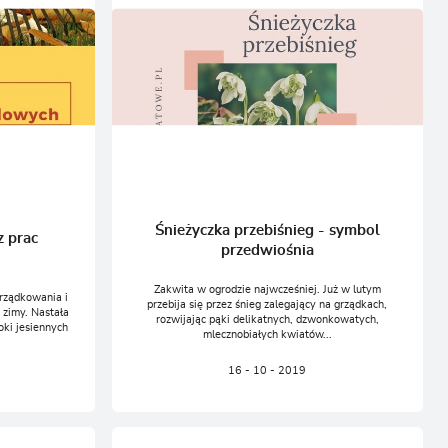
Śnieżyczka przebiśnieg - symbol
z prac
przedwiośnia
Zakwita w ogrodzie najwcześniej. Już w lutym
orządkowania i
przebija się przez śnieg zalegający na grządkach,
 zimy. Nastała
rozwijając pąki delikatnych, dzwonkowatych,
oki jesiennych
mlecznobiałych kwiatów...
16 - 10 - 2019