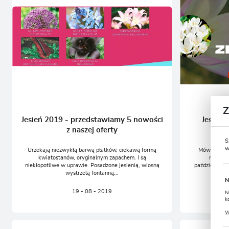
Jesień 2019 - przedstawiamy 5 nowości
Jesienn
z naszej oferty
S
w
Urzekają niezwykłą barwą płatków, ciekawą formą
Mówi się cz
kwiatostanów, oryginalnym zapachem. I są
rozwijaj
niekłopotliwe w uprawie. Posadzone jesienią, wiosną
październiku.
wystrzelą fontanną...
N
19 - 08 - 2019
N
k
P
W
u
s