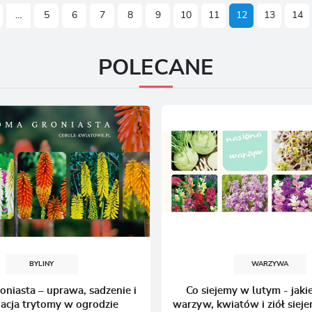
…
5
6
7
8
9
10
11
12
13
14
POLECANE
BYLINY
WARZYWA
oniasta – uprawa, sadzenie i
Co siejemy w lutym - jaki
nacja trytomy w ogrodzie
warzyw, kwiatów i ziół siej