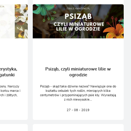
erystyka,
Psiząb, czyli miniaturowe lilie w
gatunki
ogrodzie
osny. Narcyzy
Psiząb - skąd taka dziwna nazwa? Nawiązuje ona do
 końcu marca i
kształtu cebulek tych roślin, mierzących kilka
ch i żółtych,
centymetrów i przypominających psie kły. Wyrastają
z nich niewysokie...
27 - 08 - 2019