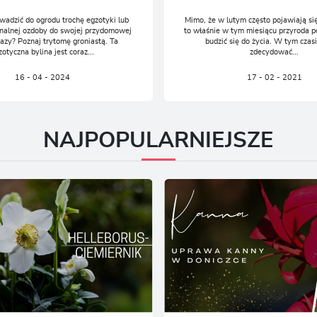
adzić do ogrodu trochę egzotyki lub
Mimo, że w lutym często pojawiają się
inalnej ozdoby do swojej przydomowej
to właśnie w tym miesiącu przyroda p
oazy? Poznaj trytomę groniastą. Ta
budzić się do życia. W tym czas
zotyczna bylina jest coraz...
zdecydować...
16 - 04 - 2024
17 - 02 - 2021
NAJPOPULARNIEJSZE