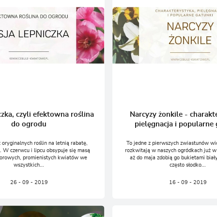
czka, czyli efektowna roślina
Narcyzy żonkile - charakt
do ogrodu
pielęgnacja i popularne 
z oryginalnych roślin na letnią rabatę,
To jedne z pierwszych zwiastunów wi
i. W czerwcu i lipcu obsypuje się masą
rozkwitają w naszych ogródkach już w
lorowych, promienistych kwiatów we
aż do maja zdobią go bukietami biały
wszystkich...
często słodko...
26 - 09 - 2019
16 - 09 - 2019