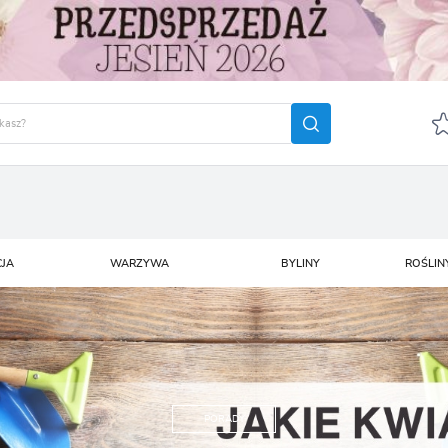
GUJ SIĘ
ZAREJ
POLECA
CJA
WARZYWA
BYLINY
ROŚLIN
OTRZYMASZ LICZNE DODA
podgląd statusu realizac
podgląd historii zakupó
brak konieczności wprow
możliwość otrzymania r
Zapomniałem hasła
PORADY