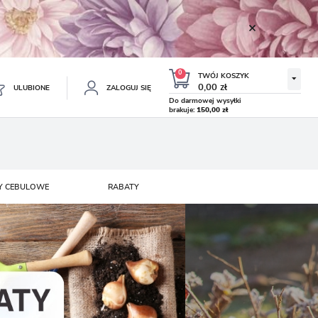
0
TWÓJ KOSZYK
0,00 zł
ULUBIONE
ZALOGUJ SIĘ
Do darmowej wysyłki
brakuje:
150,00 zł
Twój koszyk jest pusty
ESTRUJ SIĘ
NE
Y CEBULOWE
RABATY
TKOWE KORZYŚCI:
TULIPAN LODOWY NEGRITA
KROKUS WIOSENNY MIX 50
DOUBLE 5 SZT.
SZT.
8.99 zł
19.99 zł
-54%
-54%
19.43 zł
43.32 zł
ji zamówień
w
adzania swoich danych przy kolejnych zakupach
abatów i kuponów promocyjnych