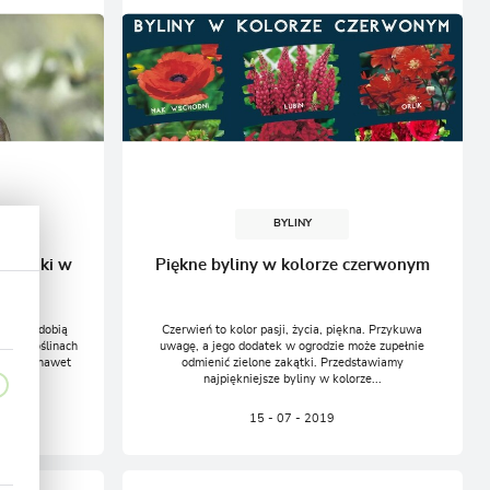
BYLINY
zkodniki w
Piękne byliny w kolorze czerwonym
h
oczy i zdobią
Czerwień to kolor pasji, życia, piękna. Przykuwa
że na roślinach
uwagę, a jego dodatek w ogrodzie może zupełnie
plamy a nawet
odmienić zielone zakątki. Przedstawiamy
najpiękniejsze byliny w kolorze...
15 - 07 - 2019