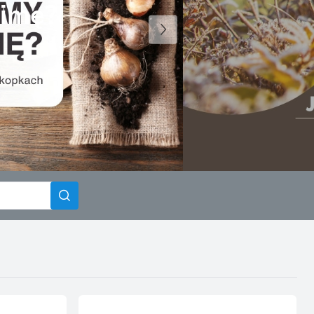
zimę?
CJA