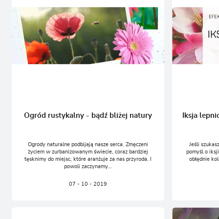
Ogród rustykalny - bądź bliżej natury
Iksja lepni
Ogrody naturalne podbijają nasze serca. Zmęczeni
Jeśli szukas
życiem w zurbanizowanym świecie, coraz bardziej
pomyśl o iksj
tęsknimy do miejsc, które aranżuje za nas przyroda. I
obłędnie ko
powoli zaczynamy...
07 - 10 - 2019