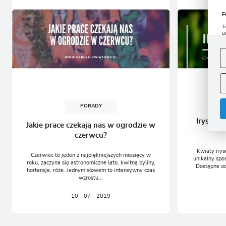
F
T
u
D
W
s
f
A
A
C
W
i
PORADY
n
u
Irysy-ko
Jakie prace czekają nas w ogrodzie w
z
R
czerwcu?
D
Kwiaty irys
s
Czerwiec to jeden z najpiękniejszych miesięcy w
unikalny spo
P
roku, zaczyna się astronomiczne lato, kwitną byliny,
W
Dostępne od
T
hortensje, róże. Jednym słowem to intensywny czas
p
wzrostu...
p
p
10 - 07 - 2019