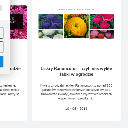
ej
.
w ogrodzie
Jaskry Ranunculus - czyli niezwykłe
żabki w ogrodzie
ty jesienne.
Kwiaty z rodzaju jaskier (Ranunculus) to ponad 300
 cięty, niskie
gatunków rozpowszechnionych po całym świecie.
kach. Astry są
Kubkowate kwiaty jaskrów o wyraźnych środkach
wypełnionych pręcikami...
.
10 - 06 - 2019