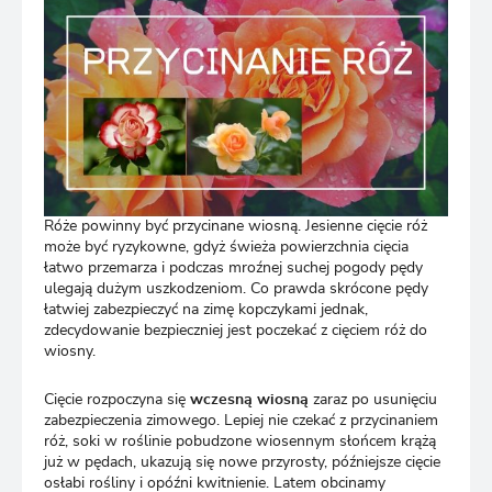
Róże powinny być przycinane wiosną. Jesienne cięcie róż
może być ryzykowne, gdyż świeża powierzchnia cięcia
łatwo przemarza i podczas mroźnej suchej pogody pędy
ulegają dużym uszkodzeniom. Co prawda skrócone pędy
łatwiej zabezpieczyć na zimę kopczykami jednak,
zdecydowanie bezpieczniej jest poczekać z cięciem róż do
wiosny.
Cięcie rozpoczyna się
wczesną wiosną
zaraz po usunięciu
zabezpieczenia zimowego. Lepiej nie czekać z przycinaniem
róż, soki w roślinie pobudzone wiosennym słońcem krążą
już w pędach, ukazują się nowe przyrosty, późniejsze cięcie
osłabi rośliny i opóźni kwitnienie. Latem obcinamy