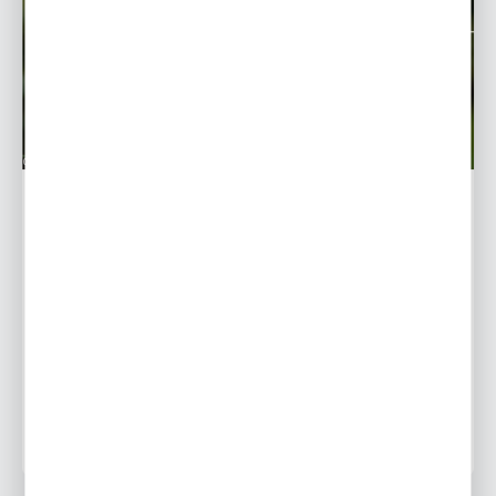
Helleborus-Ciemiernik - uprawa i pielęgnacja
Ciemierniki to kwiaty należące do rodziny jaskrowatych.
Gatunek ten lubuje się w niskich temperaturach i jego
kwiaty możemy zobaczyć między listopadem, a
kwietniem...
22 - 01 - 2019