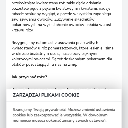
przekwitnięte kwiatostany róż, takie cięcie odsłania
pozostałe pędy z pąkami kwiatowymi i kwiatami, nadaje
rabacie schludny wygląd, a przede wszystkim zapobiega
zawiązywaniu owoców. Zużywanie składników
pokarmowych na wykształcenie owoców osłabia wzrost
krzewu róży.
Rezygnujemy natomiast z usuwania przekwitłych
kwiatostanów u róż pomarszczonych, które jesienią i zimą
w okresie bezlistnym cieszą nasze oczy pięknymi
kolorowymi owocami. Są też doskonałym pokarmem dla
ptaków pozostających u nas na zimę.
Jak przycinać róże?
Pędy róż tnie się nad oczkiem. Po opadnięciu liści oczka
ZARZĄDZAJ PLIKAMI COOKIE
widoczne są między kolcami w postaci czerwonawych
wzgórków. Pędy należy ciąć zawsze w odległości około
5
milimetrów od oczka
nieco ukośnie. Nie można zostawiać
Szanujemy Twoją prywatność. Możesz zmienić ustawienia
dłuższego czopa, gdyż zaschnie on szybko uszkadzając pęd.
cookies lub zaakceptować je wszystkie. W dowolnym
Cięcie wykonane zbyt blisko oczka lub zbyt skośnie
momencie możesz dokonać zmiany swoich ustawień.
powoduje zaschnięcie oczka albo też odłamanie
wyrastającego z niego pędu. Każdej grupy róż dotyczy