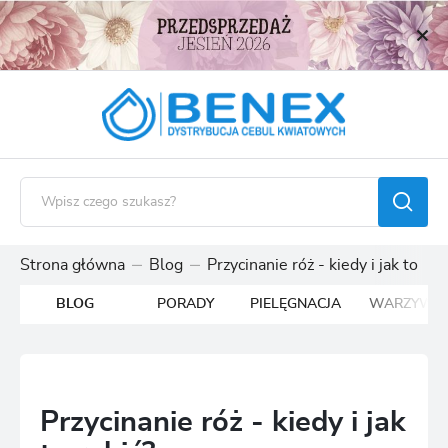
USTAWIENIA REGIONALNE
Lokalizacja
Polska
Język
polski
Waluta
Polski złoty (PLN)
Strona główna
Blog
Przycinanie róż - kiedy i jak to rob
BLOG
PORADY
PIELĘGNACJA
WARZYWA
ZAPISZ
Przycinanie róż - kiedy i jak