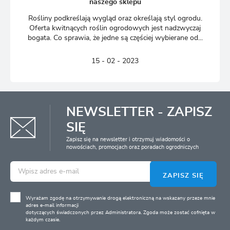
naszego sklepu
Rośliny podkreślają wygląd oraz określają styl ogrodu.
Oferta kwitnących roślin ogrodowych jest nadzwyczaj
bogata. Co sprawia, że jedne są częściej wybierane od...
15 - 02 - 2023
NEWSLETTER - ZAPISZ
SIĘ
Zapisz się na newsletter i otrzymuj wiadomości o
nowościach, promocjach oraz poradach ogrodniczych
ZAPISZ SIĘ
Wyrażam zgodę na otrzymywanie drogą elektroniczną na wskazany przeze mnie
adres e-mail informacji
dotyczących świadczonych przez Administratora. Zgoda może zostać cofnięta w
każdym czasie.