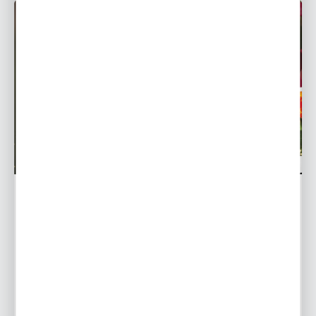
BYLINY
Uprawa kanny w doniczce. Co trzeba wiedzieć?
Kompleksowy poradnik
Któż z nas nie lubi zachwycać się widokiem pięknych
kwiatów w ogrodzie, na tarasie, czy balkonie?
Zwłaszcza, gdy są to ogniste kwiaty o wyjątkowo
egzotycznej...