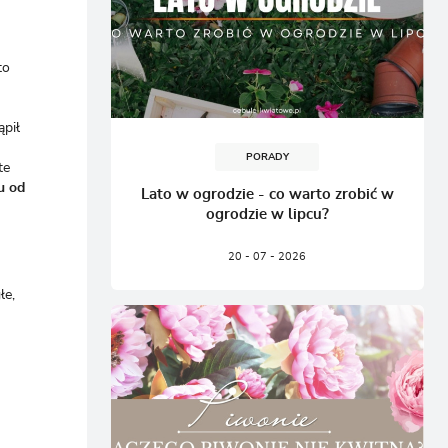
to
ąpił
PORADY
te
u od
Lato w ogrodzie - co warto zrobić w
ogrodzie w lipcu?
20 - 07 - 2026
łe,