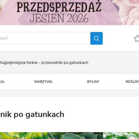
Najpiękniejsze funkie - przewodnik po gatunkach
GUJ SIĘ
ZAREJ
POLECA
CJA
WARZYWA
BYLINY
ROŚLIN
OTRZYMASZ LICZNE DODA
podgląd statusu realizac
podgląd historii zakupó
dnik po gatunkach
brak konieczności wprow
możliwość otrzymania r
Zapomniałem hasła