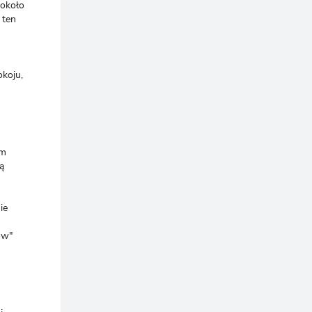
 około
 ten
okoju,
ym
ą
ie
ow"