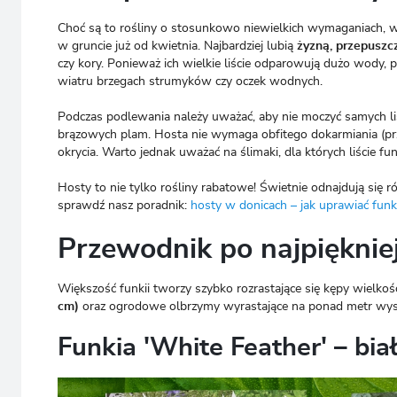
Choć są to rośliny o stosunkowo niewielkich wymaganiach, 
w gruncie już od kwietnia. Najbardziej lubią
żyzną, przepuszc
czy kory. Ponieważ ich wielkie liście odparowują dużo wody, p
wiatru brzegach strumyków czy oczek wodnych.
Podczas podlewania należy uważać, aby nie moczyć samych liś
brązowych plam. Hosta nie wymaga obfitego dokarmiania (prz
okrycia. Warto jednak uważać na ślimaki, dla których liście 
Hosty to nie tylko rośliny rabatowe! Świetnie odnajdują się r
sprawdź nasz poradnik:
hosty w donicach – jak uprawiać funk
Przewodnik po najpięknie
Większość funkii tworzy szybko rozrastające się kępy wielko
cm)
oraz ogrodowe olbrzymy wyrastające na ponad metr wyso
Funkia 'White Feather' – bia