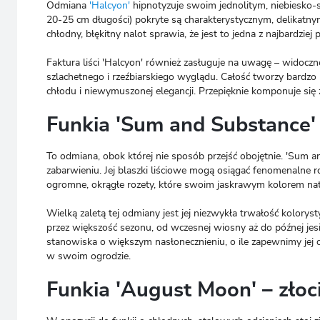
Odmiana
'Halcyon'
hipnotyzuje swoim jednolitym, niebiesko-s
20-25 cm długości) pokryte są charakterystycznym, delikatny
chłodny, błękitny nalot sprawia, że jest to jedna z najbardziej
Faktura liści 'Halcyon' również zasługuje na uwagę – widoczne
szlachetnego i rzeźbiarskiego wyglądu. Całość tworzy bardz
chłodu i niewymuszonej elegancji. Przepięknie komponuje się z 
Funkia 'Sum and Substance'
To odmiana, obok której nie sposób przejść obojętnie. 'Sum a
zabarwieniu. Jej blaszki liściowe mogą osiągać fenomenalne r
ogromne, okrągłe rozety, które swoim jaskrawym kolorem na
Wielką zaletą tej odmiany jest jej niezwykła trwałość kolorys
przez większość sezonu, od wczesnej wiosny aż do późnej jesi
stanowiska o większym nasłonecznieniu, o ile zapewnimy jej o
w swoim ogrodzie.
Funkia 'August Moon' – złoc