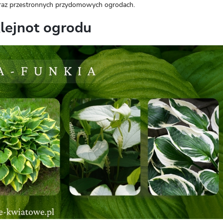
 oraz przestronnych przydomowych ogrodach.
klejnot ogrodu