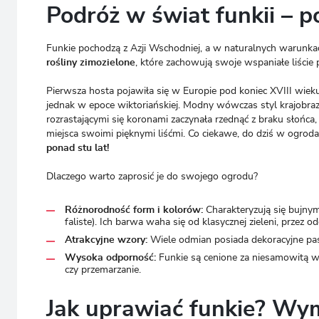
Podróż w świat funkii – p
Funkie pochodzą z Azji Wschodniej, a w naturalnych warunkach
rośliny zimozielone
, które zachowują swoje wspaniałe liście 
Pierwsza hosta pojawiła się w Europie pod koniec XVIII wie
jednak w epoce wiktoriańskiej. Modny wówczas styl krajobra
rozrastającymi się koronami zaczynała rzednąć z braku słońca,
miejsca swoimi pięknymi liśćmi. Co ciekawe, do dziś w ogrod
ponad stu lat!
Dlaczego warto zaprosić je do swojego ogrodu?
Różnorodność form i kolorów:
Charakteryzują się bujnymi
faliste). Ich barwa waha się od klasycznej zieleni, przez odci
Atrakcyjne wzory:
Wiele odmian posiada dekoracyjne pas
Wysoka odporność:
Funkie są cenione za niesamowitą w
czy przemarzanie.
Jak uprawiać funkie? Wym