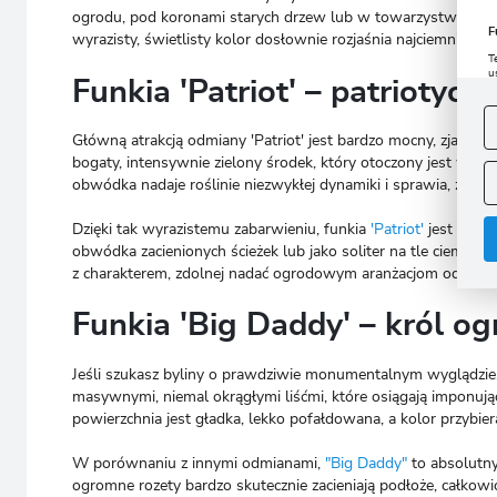
ogrodu, pod koronami starych drzew lub w towarzystwie ciemn
F
wyrazisty, świetlisty kolor dosłownie rozjaśnia najciemniejsze
T
u
Funkia 'Patriot' – patriotyczn
D
W
s
f
Główną atrakcją odmiany 'Patriot' jest bardzo mocny, zjawisk
bogaty, intensywnie zielony środek, który otoczony jest wyj
A
obwódka nadaje roślinie niezwykłej dynamiki i sprawia, że kęp
A
C
W
Dzięki tak wyrazistemu zabarwieniu, funkia
'Patriot'
jest niezw
i
n
obwódka zacienionych ścieżek lub jako soliter na tle ciemniej
u
z charakterem, zdolnej nadać ogrodowym aranżacjom odrobiny 
z
R
Funkia 'Big Daddy' – król og
D
s
P
W
T
Jeśli szukasz byliny o prawdziwie monumentalnym wyglądzie, 
p
masywnymi, niemal okrągłymi liśćmi, które osiągają imponują
p
p
powierzchnia jest gładka, lekko pofałdowana, a kolor przybie
W porównaniu z innymi odmianami,
"Big Daddy"
to absolutny
ogromne rozety bardzo skutecznie zacieniają podłoże, całkowi