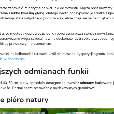
warto zapewnić im optymalne warunki do wzrostu. Kłącza host możemy 
zalną i lekko kwaśną glebę
, dlatego warto podsypywać je ściółką z igli
otrzebują stale wilgotnego podłoża – świetnie czują się na osłoniętych 
ci, co mogłoby doprowadzić do ich poparzenia przez słońce i powstania
enawożenie wręcz szkodzi), a zimą doskonale radzi sobie bez specjalne
funkii są prawdziwym przysmakiem.
ównież na balkonach i tarasach. Jeśli nie masz do dyspozycji ogrodu, koni
ie w doniczkach
.
jszych odmianach funkii
ści 40-50 cm, ale w sprzedaży dostępne są również
odmiany karłowate 
kości. Poznaj nasze zestawienie najciekawszych gatunków!
łe pióro natury