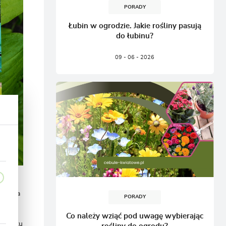
PORADY
Łubin w ogrodzie. Jakie rośliny pasują
do łubinu?
09 - 06 - 2026
konale
em
Roślina
PORADY
Co należy wziąć pod uwagę wybierając
zakątku