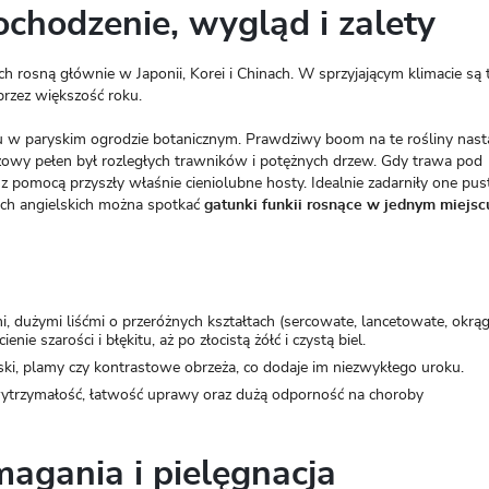
ochodzenie, wygląd i zalety
 rosną głównie w Japonii, Korei i Chinach. W sprzyjającym klimacie są 
przez większość roku.
ku w paryskim ogrodzie botanicznym. Prawdziwy boom na te rośliny nast
zowy pełen był rozległych trawników i potężnych drzew. Gdy trawa pod
 z pomocą przyszły właśnie cieniolubne hosty. Idealnie zadarniły one pus
ach angielskich można spotkać
gatunki funkii rosnące w jednym miejsc
, dużymi liśćmi o przeróżnych kształtach (sercowate, lancetowate, okrąg
enie szarości i błękitu, aż po złocistą żółć i czystą biel.
ki, plamy czy kontrastowe obrzeża, co dodaje im niezwykłego uroku.
ytrzymałość, łatwość uprawy oraz dużą odporność na choroby
agania i pielęgnacja