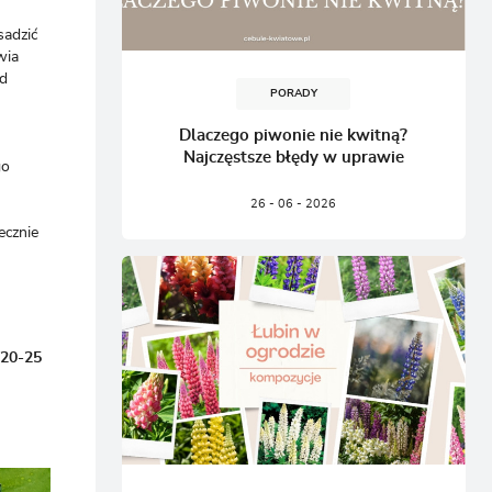
sadzić
wia
od
PORADY
Dlaczego piwonie nie kwitną?
Najczęstsze błędy w uprawie
go
26 - 06 - 2026
ecznie
(20-25