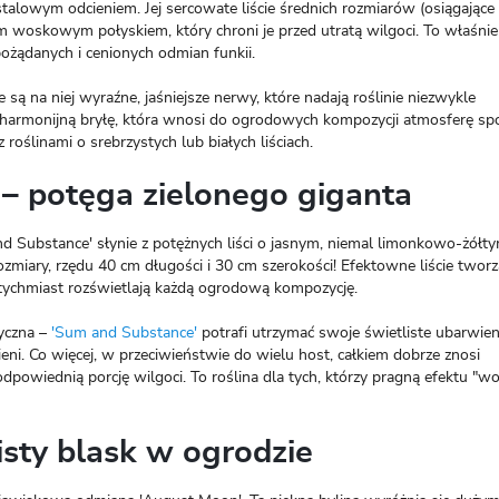
talowym odcieniem. Jej sercowate liście średnich rozmiarów (osiągające
m woskowym połyskiem, który chroni je przed utratą wilgoci. To właśnie
 pożądanych i cenionych odmian funkii.
 są na niej wyraźne, jaśniejsze nerwy, które nadają roślinie niezwykle
o harmonijną bryłę, która wnosi do ogrodowych kompozycji atmosferę sp
roślinami o srebrzystych lub białych liściach.
 – potęga zielonego giganta
nd Substance' słynie z potężnych liści o jasnym, niemal limonkowo-żółt
ozmiary, rzędu 40 cm długości i 30 cm szerokości! Efektowne liście tworz
tychmiast rozświetlają każdą ogrodową kompozycję.
tyczna –
'Sum and Substance'
potrafi utrzymać swoje świetliste ubarwien
eni. Co więcej, w przeciwieństwie do wielu host, całkiem dobrze znosi
dpowiednią porcję wilgoci. To roślina dla tych, którzy pragną efektu "w
isty blask w ogrodzie