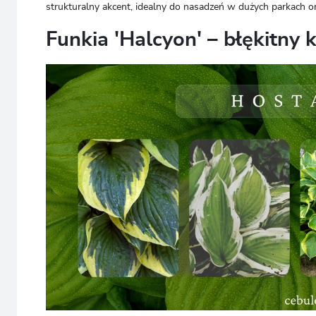
strukturalny akcent, idealny do nasadzeń w dużych parkach
Funkia 'Halcyon' – błękitny 