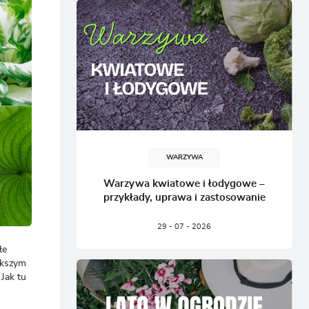
CJA
WARZYWA
Warzywa kwiatowe i łodygowe –
przykłady, uprawa i zastosowanie
29 - 07 - 2026
łe
ększym
 Jak tu