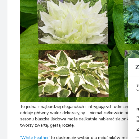
S
w
To jedna z najbardziej eleganckich i intrygujących odmian, k
N
oddaje główny walor dekoracyjny – niemal całkowicie białe, se
N
sezonu blaszka liściowa może delikatnie nabierać zielonkawy
k
tworzy zwartą, gęstą rozetę.
P
W
u
s
'White Feather'
to doskonały wybór dla miłośników minimali