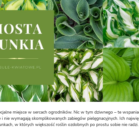
LOGUJ SIĘ
REJESTRA
pecjalne miejsce w sercach ogrodników. Nic w tym dziwnego – te wspania
ne i nie wymagają skomplikowanych zabiegów pielęgnacyjnych. Ich najwi
unkach, w których większość roślin ozdobnych po prostu sobie nie radzi.