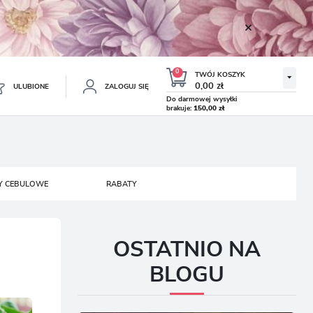
0
TWÓJ KOSZYK
0,00 zł
ULUBIONE
ZALOGUJ SIĘ
Do darmowej wysyłki
brakuje:
150,00 zł
Twój koszyk jest pusty
ESTRUJ SIĘ
NE
Y CEBULOWE
RABATY
TKOWE KORZYŚCI:
TULIPAN LODOWY NEGRITA
KROKUS WIOSENNY MIX 50
DOUBLE 5 SZT.
SZT.
8.99 zł
19.99 zł
-54%
-54%
19.43 zł
43.32 zł
ji zamówień
w
OSTATNIO NA
adzania swoich danych przy kolejnych zakupach
BLOGU
abatów i kuponów promocyjnych