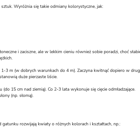
ztuk. Wyróżnia się takie odmiany kolorystyczne, jak:
łoneczne i zaciszne, ale w lekkim cieniu również sobie poradzi, choć słabi
ężkich.
 1-3 m (w dobrych warunkach do 4 m). Zaczyna kwitnąć dopiero w dru
anowią duże pierzaste liście.
 (do 15 cm nad ziemią). Co 2-3 lata wykonuje się cięcie odmładzające.
łony (np. słomą).
gatunku rozwijają kwiaty o różnych kolorach i kształtach, np.: