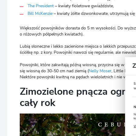
The President
– kwiaty fioletowe gwiaździste,
Bill McKenzie
– kwiaty żółte dzwonkowate, utrzymują się 
Większość powojników dorasta do 5 m wysokości. Do wyższyc
o różowych półpełnych kwiatach).
Lubią słoneczne i lekko zacienione miejsca o lekkich przepus
ściółkę np. z kory. Powojniki nawozi się regularnie, ale niewie
Powojniki, które zakwitają późną wiosną, przycina się w marc
się wiosną do 30-50 cm nad ziemią (
Nelly Moser
, Little Merm
Niektóre powojniki kwitną na pędach wieloletnich i nie wyma
S
w
Zimozielone pnącza ogrod
cały rok
N
N
k
P
W
u
s