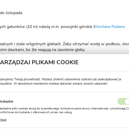
do listopada
h gatunków (10 m) należą m.in. powojniki górskie (
Montana Rubens
zczalnych i stale wilgotnych glebach. Żeby utrzymać wodę w podłożu, stos
lkimi dawkami, bo źle reagują na zasolenie gleby.
u, jeśli pędy są słabe i uszkodzone. Powojniki kwitnące latem mocno prz
ZARZĄDZAJ PLIKAMI COOKIE
aid). Jesienią skraca się takie odmiany, jak Bill McKenzie i
Markham’s Pink
gają cięcia – np. Montana Rubens
zanujemy Twoją prywatność. Możesz zmienić ustawienia cookies lub zaakceptować je
szystkie. W dowolnym momencie możesz dokonać zmiany swoich ustawień.
owe na pergolę – zdobią prze
USTAWIENIA REGIONALNE
iezbędne
Lokalizacja
iezbędne pliki cookies służą do prawidłowego funkcjonowania strony internetowej i umożliwiają Ci
Polska
omfortowe korzystanie z oferowanych przez nas usług.
liki cookies odpowiadają na podejmowane przez Ciebie działania w celu m.in. dostosowania Twoich
ięcej
stawień preferencji prywatności, logowania czy wypełniania formularzy. Dzięki plikom cookies
Język
trona, z której korzystasz, może działać bez zakłóceń.