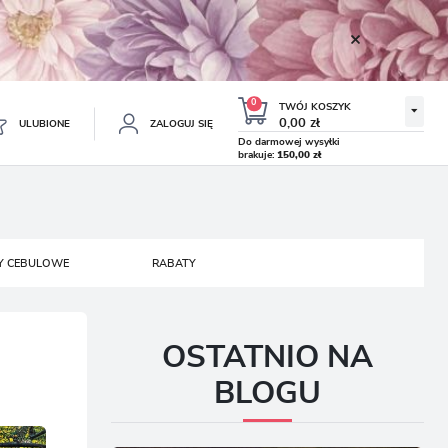
0
TWÓJ KOSZYK
0,00 zł
ULUBIONE
ZALOGUJ SIĘ
Do darmowej wysyłki
brakuje:
150,00 zł
Twój koszyk jest pusty
ESTRUJ SIĘ
NE
Y CEBULOWE
RABATY
TKOWE KORZYŚCI:
TULIPAN LODOWY NEGRITA
KROKUS WIOSENNY MIX 50
DOUBLE 5 SZT.
SZT.
8.99 zł
19.99 zł
-54%
-54%
19.43 zł
43.32 zł
ji zamówień
w
OSTATNIO NA
adzania swoich danych przy kolejnych zakupach
BLOGU
abatów i kuponów promocyjnych