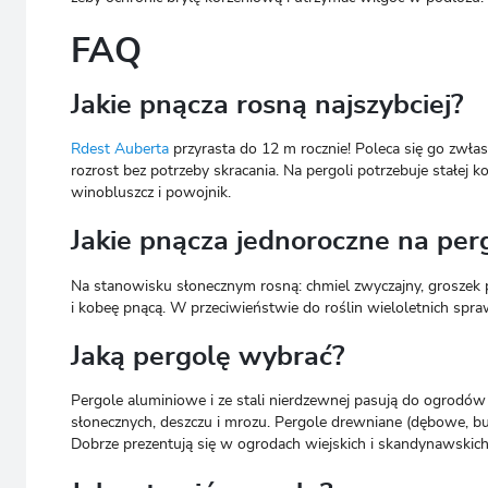
FAQ
Jakie pnącza rosną najszybciej?
Rdest Auberta
przyrasta do 12 m rocznie! Poleca się go zwł
rozrost bez potrzeby skracania. Na pergoli potrzebuje stałej k
winobluszcz i powojnik.
Jakie pnącza jednoroczne na per
Na stanowisku słonecznym rosną: chmiel zwyczajny, groszek pac
i kobeę pnącą. W przeciwieństwie do roślin wieloletnich spraw
Jaką pergolę wybrać?
Pergole aluminiowe i ze stali nierdzewnej pasują do ogrodów
słonecznych, deszczu i mrozu. Pergole drewniane (dębowe, b
Dobrze prezentują się w ogrodach wiejskich i skandynawskic