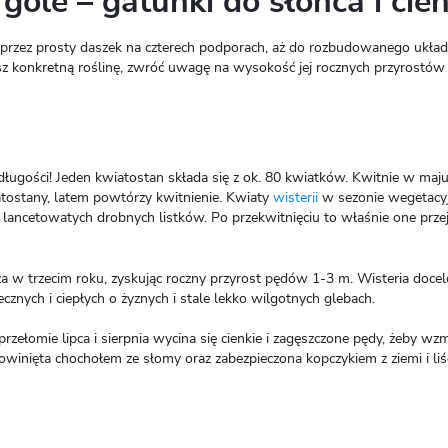
ole – gatunki do słońca i cien
i, przez prosty daszek na czterech podporach, aż do rozbudowanego ukła
z konkretną roślinę, zwróć uwagę na wysokość jej rocznych przyrostów
długości! Jeden kwiatostan składa się z ok. 80 kwiatków. Kwitnie w maj
iatostany, latem powtórzy kwitnienie. Kwiaty
wisterii
w sezonie wegetacy
 z lancetowatych drobnych listków. Po przekwitnięciu to właśnie one prze
a w trzecim roku, zyskując roczny przyrost pędów 1-3 m. Wisteria doce
ecznych i ciepłych o żyznych i stale lekko wilgotnych glebach.
ełomie lipca i sierpnia wycina się cienkie i zagęszczone pędy, żeby wz
inięta chochołem ze słomy oraz zabezpieczona kopczykiem z ziemi i liś