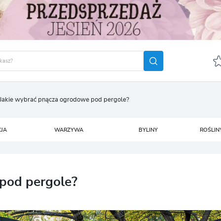
Jakie wybrać pnącza ogrodowe pod pergole?
GUJ SIĘ
ZAREJ
POLECA
CJA
WARZYWA
BYLINY
ROŚLIN
OTRZYMASZ LICZNE DODA
podgląd statusu realizac
podgląd historii zakupó
pod pergole?
brak konieczności wprow
możliwość otrzymania r
Zapomniałem hasła