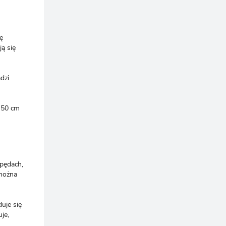
ę
ą się
dzi
0-50 cm
 pędach,
 można
uje się
je,