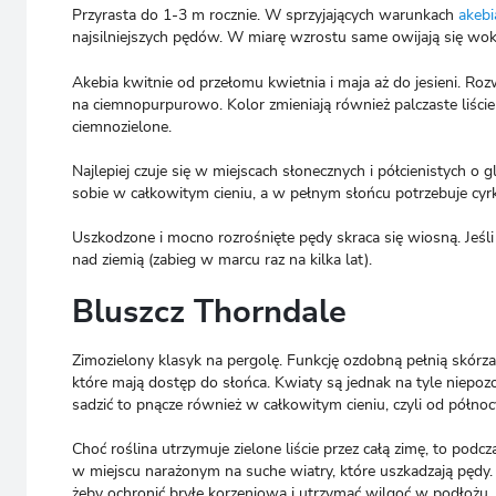
Przyrasta do 1-3 m rocznie. W sprzyjających warunkach
akebi
najsilniejszych pędów. W miarę wzrostu same owijają się wok
Akebia kwitnie od przełomu kwietnia i maja aż do jesieni. Ro
na ciemnopurpurowo. Kolor zmieniają również palczaste liście
ciemnozielone.
Najlepiej czuje się w miejscach słonecznych i półcienistych o
sobie w całkowitym cieniu, a w pełnym słońcu potrzebuje cyrk
Uszkodzone i mocno rozrośnięte pędy skraca się wiosną. Jeśli
nad ziemią (zabieg w marcu raz na kilka lat).
Bluszcz Thorndale
Zimozielony klasyk na pergolę. Funkcję ozdobną pełnią skórza
które mają dostęp do słońca. Kwiaty są jednak na tyle niepozo
sadzić to pnącze również w całkowitym cieniu, czyli od północ
Choć roślina utrzymuje zielone liście przez całą zimę, to podc
w miejscu narażonym na suche wiatry, które uszkadzają pędy. 
żeby ochronić bryłę korzeniową i utrzymać wilgoć w podłożu.