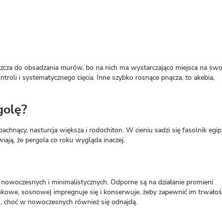
aszcza do obsadzania murów, bo na nich ma wystarczająco miejsca na s
ontroli i systematycznego cięcia. Inne szybko rosnące pnącza, to akebia,
golę?
hnący, nasturcja większa i rodochiton. W cieniu sadzi się fasolnik egip
iają, że pergola co roku wygląda inaczej.
 nowoczesnych i minimalistycznych. Odporne są na działanie promieni
ukowe, sosnowe) impregnuje się i konserwuje, żeby zapewnić im trwałoś
h, choć w nowoczesnych również się odnajdą.