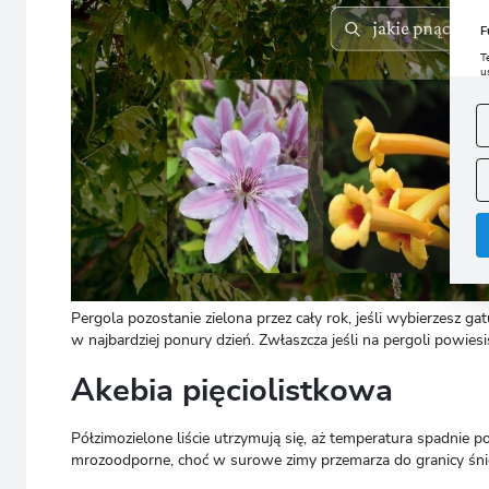
F
T
u
D
W
s
f
A
A
C
W
i
n
u
z
R
D
Pergola pozostanie zielona przez cały rok, jeśli wybierzesz ga
s
w najbardziej ponury dzień. Zwłaszcza jeśli na pergoli powiesi
P
W
T
p
Akebia pięciolistkowa
p
p
Półzimozielone liście utrzymują się, aż temperatura spadnie po
mrozoodporne, choć w surowe zimy przemarza do granicy śni