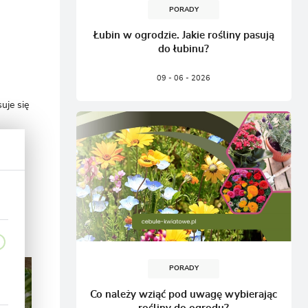
PORADY
Łubin w ogrodzie. Jakie rośliny pasują
do łubinu?
09 - 06 - 2026
uje się
ycina
.
z
PORADY
Co należy wziąć pod uwagę wybierając