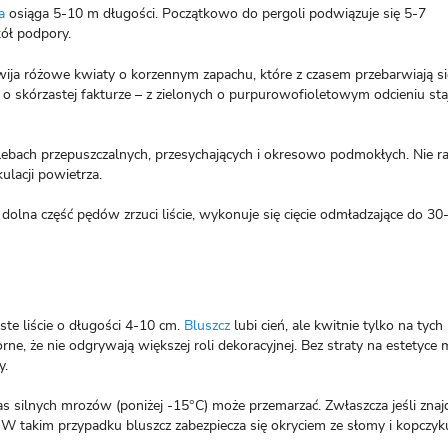
a
osiąga 5-10 m długości. Początkowo do pergoli podwiązuje się 5-7
ół podpory.
zwija różowe kwiaty o korzennym zapachu, które z czasem przebarwiają si
 o skórzastej fakturze – z zielonych o purpurowofioletowym odcieniu staj
 glebach przepuszczalnych, przesychających i okresowo podmokłych. Nie ra
ulacji powietrza.
 dolna część pędów zrzuci liście, wykonuje się cięcie odmładzające do 3
ste liście o długości 4-10 cm.
Bluszcz
lubi cień, ale kwitnie tylko na tych
rne, że nie odgrywają większej roli dekoracyjnej. Bez straty na estetyce
y.
zas silnych mrozów (poniżej -15°C) może przemarzać. Zwłaszcza jeśli znajd
W takim przypadku bluszcz zabezpiecza się okryciem ze słomy i kopczyku