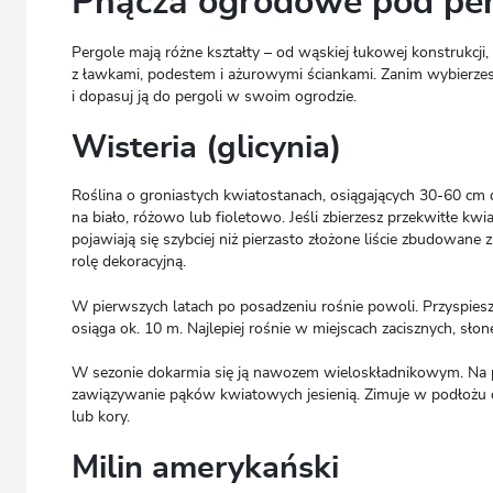
Pnącza ogrodowe pod perg
Pergole mają różne kształty – od wąskiej łukowej konstrukcj
z ławkami, podestem i ażurowymi ściankami. Zanim wybierzes
i dopasuj ją do pergoli w swoim ogrodzie.
Wisteria (glicynia)
Roślina o groniastych kwiatostanach, osiągających 30-60 cm 
na biało, różowo lub fioletowo. Jeśli zbierzesz przekwitłe kw
pojawiają się szybciej niż pierzasto złożone liście zbudowane
rolę dekoracyjną.
W pierwszych latach po posadzeniu rośnie powoli. Przyspiesz
osiąga ok. 10 m. Najlepiej rośnie w miejscach zacisznych, słon
W sezonie dokarmia się ją nawozem wieloskładnikowym. Na prz
zawiązywanie pąków kwiatowych jesienią. Zimuje w podłożu ow
lub kory.
Milin amerykański