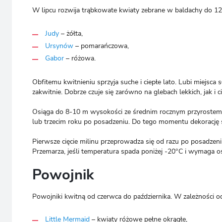
W lipcu rozwija trąbkowate kwiaty zebrane w baldachy do 12 s
Judy
– żółta,
Ursynów
– pomarańczowa,
Gabor
– różowa.
Obfitemu kwitnieniu sprzyja suche i ciepłe lato. Lubi miejsca s
zakwitnie. Dobrze czuje się zarówno na glebach lekkich, jak i ci
Osiąga do 8-10 m wysokości ze średnim rocznym przyrostem
lub trzecim roku po posadzeniu. Do tego momentu dekorację st
Pierwsze cięcie milinu przeprowadza się od razu po posadzeniu
Przemarza, jeśli temperatura spada poniżej -20°C i wymaga os
Powojnik
Powojniki kwitną od czerwca do października. W zależności od 
Little Mermaid
– kwiaty różowe pełne okrągłe,