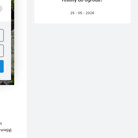
rośliny do ogrodu?
25 - 05 - 2026
ej
.
.
t
wieją).