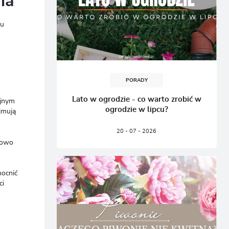
ia
du
PORADY
u
Lato w ogrodzie - co warto zrobić w
jnym
ogrodzie w lipcu?
jmują
20 - 07 - 2026
lowo
mocnić
ci