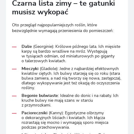
Czarna lista zimy – te gatunki
musisz wykopać
Oto przegląd najpopularniejszych roślin, które
bezwzględnie wymagają przeniesienia do pomieszczeń:
Dalie
(Georginie): Królowe późnego lata. Ich mięsiste
karpy są bardzo wrażliwe na mróz. Występują
w tysiącach odmian, od miniaturowych po giganty
o talerzowych kwiatach.
Mieczyki
(Gladiole): Jedne z najbardziej efektownych
kwiatów ciętych. Ich bulwy starzeją się co roku (stara
bulwa zamiera, a nad nią tworzy się nowa, zastępcza),
dlatego wykopywanie jest też okazją do oczyszczenia
rośliny.
Begonie bulwiaste
: Idealne do donic i na rabaty. Ich
kruche bulwy nie mają szans w starciu
z przymrozkami.
Pacioreczniki
(Kanny): Egzotyczne olbrzymy
o dekoracyjnych liściach i kwiatach. Ich kłącza
rozrastają się mocno i wymagają sporo miejsca
podczas przechowywania.