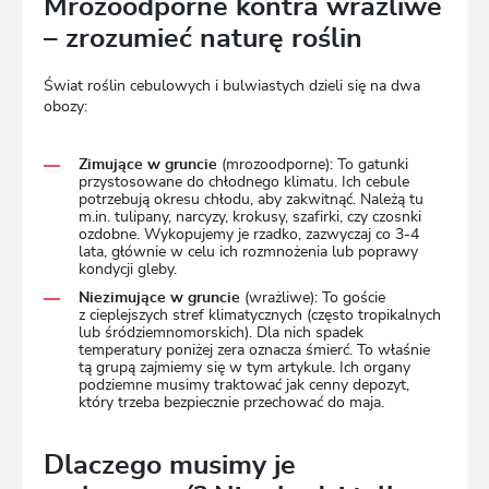
Mrozoodporne kontra wrażliwe
– zrozumieć naturę roślin
Świat roślin cebulowych i bulwiastych dzieli się na dwa
obozy:
Zimujące w gruncie
(mrozoodporne): To gatunki
przystosowane do chłodnego klimatu. Ich cebule
potrzebują okresu chłodu, aby zakwitnąć. Należą tu
m.in. tulipany, narcyzy, krokusy, szafirki, czy czosnki
ozdobne. Wykopujemy je rzadko, zazwyczaj co 3-4
lata, głównie w celu ich rozmnożenia lub poprawy
kondycji gleby.
Niezimujące w gruncie
(wrażliwe): To goście
z cieplejszych stref klimatycznych (często tropikalnych
lub śródziemnomorskich). Dla nich spadek
temperatury poniżej zera oznacza śmierć. To właśnie
tą grupą zajmiemy się w tym artykule. Ich organy
podziemne musimy traktować jak cenny depozyt,
który trzeba bezpiecznie przechować do maja.
Dlaczego musimy je