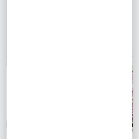
Co należy wziąć pod uwagę wybierając rośliny do
ogrodu?
25 - 05 - 2026
NAJPOPULARNIEJSZE