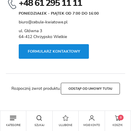
+48 61 295 11 11
PONIEDZIAŁEK - PIĄTEK OD 7:00 DO 16:00
biuro@cebule-kwiatowe.pl
ul. Główna 3
64-412 Chrzypsko Wielkie
FORMULARZ KONTAKTOWY
Rozpocznij zwrot produktu:
ODSTĄP OD UMOWY TUTAJ
Copyright by cebule-kwiatowe.pl
0
Agencja interaktywna
[ti]
Powered by
2ClickShop®
KATEGORIE
SZUKAJ
ULUBIONE
MOJE KONTO
KOSZYK