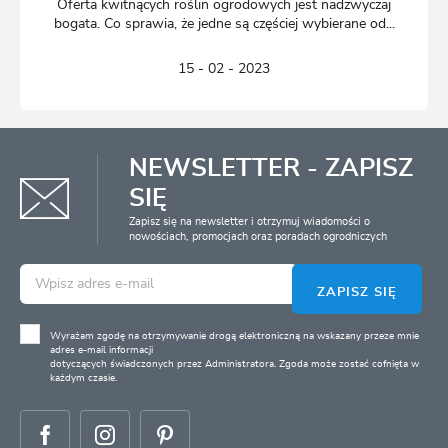
Oferta kwitnących roślin ogrodowych jest nadzwyczaj
bogata. Co sprawia, że jedne są częściej wybierane od...
15 - 02 - 2023
NEWSLETTER - ZAPISZ
SIĘ
Zapisz się na newsletter i otrzymuj wiadomości o
nowościach, promocjach oraz poradach ogrodniczych
ZAPISZ SIĘ
Wyrażam zgodę na otrzymywanie drogą elektroniczną na wskazany przeze mnie
adres e-mail informacji
dotyczących świadczonych przez Administratora. Zgoda może zostać cofnięta w
każdym czasie.