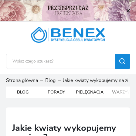
USTAWIENIA REGIONALNE
Lokalizacja
Polska
Język
polski
Waluta
Polski złoty (PLN)
Strona główna
Blog
Jakie kwiaty wykopujemy na zimę
BLOG
PORADY
PIELĘGNACJA
WARZYWA
ZAPISZ
Jakie kwiaty wykopujemy