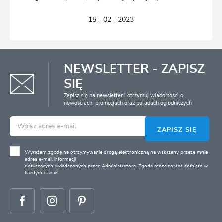
15 - 02 - 2023
NEWSLETTER - ZAPISZ
SIĘ
Zapisz się na newsletter i otrzymuj wiadomości o
nowościach, promocjach oraz poradach ogrodniczych
ZAPISZ SIĘ
Wyrażam zgodę na otrzymywanie drogą elektroniczną na wskazany przeze mnie
adres e-mail informacji
dotyczących świadczonych przez Administratora. Zgoda może zostać cofnięta w
każdym czasie.