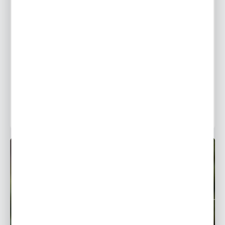
Tuberoza wonna - wyjątkowy kwiat o wspaniałym
zapachu
Tuberoza wonna (Polianthes Tuberosa) to kwiat o
wyjątkowym zapachu i niebanalnym wyglądzie. To
właśnie te cechy sprawiają, że roślina ta jest tak
atrakcyjna i pożądana...
12 - 12 - 2018