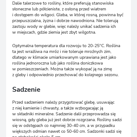
Dalie talerzowe to rośliny, które preferują stanowiska
słoneczne lub półcieniste, z osłoną przed wiatrem
i dostępem do wilgoci. Gleba, w której rosną, powinna być
przepuszczalna, żyzna i dobrze nawodniona. Nie tolerują
zastoju wody w glebie, więc należy unikać sadzenia ich
w miejscach, gdzie ziemia jest zbyt wilgotna.
Optymalna temperatura dla rozwoju to 20-25°C. Roślina
ta jest wrażliwa na mróz i nie toleruje mroźnych zim,
dlatego w klimacie umiarkowanym uprawiana jest jako
roślina jednoroczna lub jako roślina doniczkowa
w pomieszczeniach. Można także wykopać ją na zimę
z gleby i odpowiednio przechować do kolejnego sezonu.
Sadzenie
Przed sadzeniem należy przygotować glebę, usuwając
z niej kamienie i chwasty, a także wzbogacając ją
w składniki mineralne. Sadzenie dalii przeprowadza się
wiosną, gdy gleba już jest dobrze rozgrzana. Rośliny sadzi
się w odstępach co najmniej 30-40 cm, a w przypadku
większych odmian nawet co 50-60 cm. Sadzonki sadzi się