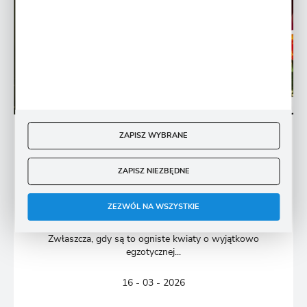
ZAPISZ WYBRANE
BYLINY
ZAPISZ NIEZBĘDNE
Uprawa kanny w doniczce. Co trzeba wiedzieć?
Kompleksowy poradnik
ZEZWÓL NA WSZYSTKIE
Któż z nas nie lubi zachwycać się widokiem pięknych
kwiatów w ogrodzie, na tarasie, czy balkonie?
Zwłaszcza, gdy są to ogniste kwiaty o wyjątkowo
egzotycznej...
16 - 03 - 2026