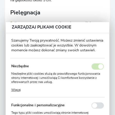
na głębokości około 5 cm.
Pielęgnacja
Dalia
wymaga regularnego podlewania, szczególnie
ZARZĄDZAJ PLIKAMI COOKIE
w okresie letnim, gdy gleba szybko schnie. Roślinę należy
podlewać systematycznie, ale unikać nadmiernego
przemakania. Ważnym elementem pielęgnacji dalii
Szanujemy Twoją prywatność. Możesz zmienić ustawienia
talerzowej jest systematyczne usuwanie przekwitłych
cookies lub zaakceptować je wszystkie. W dowolnym
kwiatów, które osłabiają roślinę i hamują rozwój nowych
momencie możesz dokonać zmiany swoich ustawień.
pąków. Konieczne jest również regularne nawożenie roślin,
najlepiej specjalnymi nawozami do kwiatów, co zapewni im
odpowiednią ilość składników odżywczych. Właściwa
Niezbędne
pielęgnacja pozwala na uzyskanie pięknych, kolorowych
kwiatów przez cały okres letni.
Niezbędne pliki cookies służą do prawidłowego funkcjonowania
strony internetowej i umożliwiają Ci komfortowe korzystanie z
oferowanych przez nas usług.
Dalie talerzowe -
Pliki cookies odpowiadają na podejmowane przez Ciebie działania
Więcej
najpiękniejsze odmiany
w celu m.in. dostosowania Twoich ustawień preferencji
prywatności, logowania czy wypełniania formularzy. Dzięki plikom
cookies strona, z której korzystasz, może działać bez zakłóceń.
Funkcjonalne i personalizacyjne
Tego typu pliki cookies umożliwiają stronie internetowej