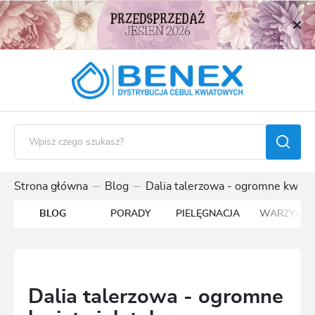
USTAWIENIA REGIONALNE
Lokalizacja
Polska
Język
polski
Waluta
Polski złoty (PLN)
Strona główna
Blog
Dalia talerzowa - ogromne kwiaty
BLOG
PORADY
PIELĘGNACJA
WARZYWA
ZAPISZ
Dalia talerzowa - ogromne