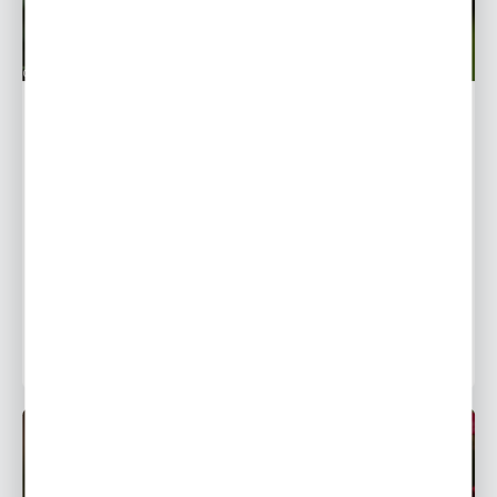
Helleborus-Ciemiernik - uprawa i pielęgnacja
Ciemierniki to kwiaty należące do rodziny jaskrowatych.
Gatunek ten lubuje się w niskich temperaturach i jego
kwiaty możemy zobaczyć między listopadem, a
kwietniem...
22 - 01 - 2019