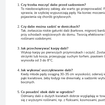
Czy trzeba moczyć dalie przed sadzeniem?
To nieobowiązkowy zabieg, ale warto go przeprowadzić. 
sprawia, że szybciej wypuszczają pędy. Na koniec moczeni
pojawienia się chorób grzybowych.
Czy dalie można sadzić w doniczkach?
Tak, zwłaszcza niskie gatunki dalii (karłowe, mignon) bar
przy schodach wejściowych do domu. Tworzą efektowne ko
roślinami ozdobnymi.
Jak przechowywać karpy dalii?
Wykop karpy po pierwszych przymrozkach i oczyść. Zost
skrzynki lub kosza, przesypując suchym torfem, piaskiem l
wynosiła od 3 do 8°C.
Jak wykonać uszczykiwanie dalii?
Kiedy młode pędy osiągną 30-35 cm wysokości, oderwij ic
pąki kwiatowe, żeby łodygi nie drewniały, a sadzonki wy
bocznych.
Co posadzić obok dalii w ogrodzie?
Odmiany dalii o dużych kwiatach dobrze wyglądają w tow
się z wyższymi roślinami, np. z floksami, kosmosami, pus