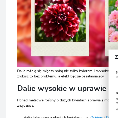
Dalie różnią się między sobą nie tylko kolorami i wysokością,
S
zrobisz to bez problemu, a efekt będzie oszałamiający.
w
Dalie wysokie w uprawie o
N
N
Ponad metrowe rośliny o dużych kwiatach sprawiają monumenta
k
znajdziesz:
P
W
u
s
dalie talerzowe o płaskich kwiatach, np.:
Osirium
i
Duet
,