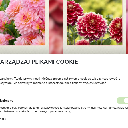
ZARZĄDZAJ PLIKAMI COOKIE
 ale także wyglądem kwiatów. Jeśli planujesz urządzić wyłącznie daliową 
zanujemy Twoją prywatność. Możesz zmienić ustawienia cookies lub zaakceptować je
szystkie. W dowolnym momencie możesz dokonać zmiany swoich ustawień.
USTAWIENIA REGIONALNE
grodowej
iezbędne
Lokalizacja
iezbędne pliki cookies służą do prawidłowego funkcjonowania strony internetowej i umożliwiają Ci
lne wrażenie, dominują na rabacie i widać je już z daleka. Wśród nich
Polska
omfortowe korzystanie z oferowanych przez nas usług.
liki cookies odpowiadają na podejmowane przez Ciebie działania w celu m.in. dostosowania Twoich
ięcej
stawień preferencji prywatności, logowania czy wypełniania formularzy. Dzięki plikom cookies
Język
trona, z której korzystasz, może działać bez zakłóceń.