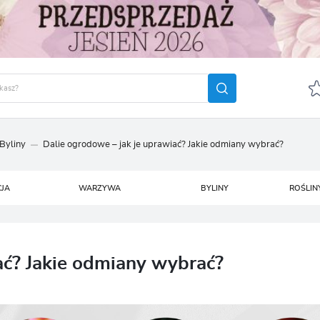
Byliny
Dalie ogrodowe – jak je uprawiać? Jakie odmiany wybrać?
GUJ SIĘ
ZAREJ
POLECA
CJA
WARZYWA
BYLINY
ROŚLIN
OTRZYMASZ LICZNE DODA
podgląd statusu realizac
podgląd historii zakupó
ać? Jakie odmiany wybrać?
brak konieczności wprow
możliwość otrzymania r
Zapomniałem hasła