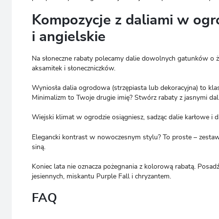
Kompozycje z daliami w ogr
i angielskie
Na słoneczne rabaty polecamy dalie dowolnych gatunków o żó
aksamitek i słoneczniczków.
Wyniosła dalia ogrodowa (strzępiasta lub dekoracyjna) to klasy
Minimalizm to Twoje drugie imię? Stwórz rabaty z jasnymi d
Wiejski klimat w ogrodzie osiągniesz, sadząc dalie karłowe i
Elegancki kontrast w nowoczesnym stylu? To proste – zestaw
siną.
Koniec lata nie oznacza pożegnania z kolorową rabatą. Po
jesiennych, miskantu Purple Fall i chryzantem.
FAQ