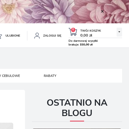
0
TWÓJ KOSZYK
0,00 zł
ULUBIONE
ZALOGUJ SIĘ
Do darmowej wysyłki
brakuje:
150,00 zł
Twój koszyk jest pusty
ESTRUJ SIĘ
NE
Y CEBULOWE
RABATY
TKOWE KORZYŚCI:
TULIPAN LODOWY NEGRITA
KROKUS WIOSENNY MIX 50
DOUBLE 5 SZT.
SZT.
8.99 zł
19.99 zł
-54%
-54%
19.43 zł
43.32 zł
ji zamówień
w
OSTATNIO NA
adzania swoich danych przy kolejnych zakupach
BLOGU
abatów i kuponów promocyjnych