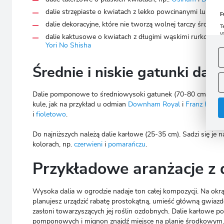
dalie strzępiaste o kwiatach z lekko powcinanymi lub fry
F
dalie dekoracyjne, które nie tworzą wolnej tarczy środkow
T
u
dalie kaktusowe o kwiatach z długimi wąskimi rurkowato 
D
Yori No Shisha
W
s
f
Średnie i niskie gatunki dali
A
A
Dalie pomponowe to średniowysoki gatunek (70-80 cm). Ich pła
C
W
kule, jak na przykład u odmian
Downham Royal
i
Franz Kafka
i
n
i
fioletowo
.
u
z
R
Do najniższych należą dalie karłowe (25-35 cm). Sadzi się je
kolorach, np.
czerwieni
i
pomarańczu
.
D
s
P
W
Przykładowe aranżacje z 
T
p
p
p
Wysoka dalia w ogrodzie nadaje ton całej kompozycji. Na okrągł
planujesz urządzić rabatę prostokątną, umieść główną gwiazdę w 
zasłoni towarzyszących jej roślin ozdobnych. Dalie karłowe p
pomponowych i mignon znajdź miejsce na planie środkowym.