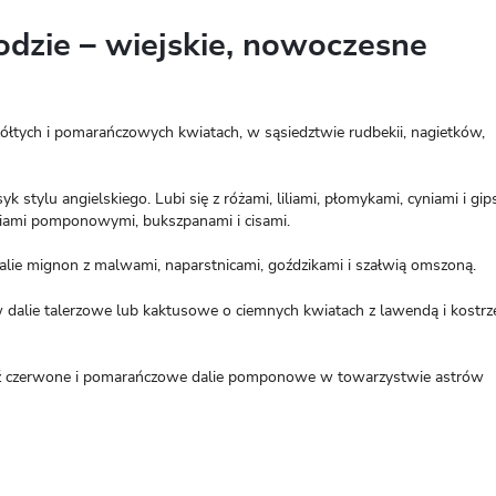
odzie – wiejskie, nowoczesne
łtych i pomarańczowych kwiatach, w sąsiedztwie rudbekii, nagietków,
k stylu angielskiego. Lubi się z różami, liliami, płomykami, cyniami i gi
aliami pomponowymi, bukszpanami i cisami.
 dalie mignon z malwami, naparstnicami, goździkami i szałwią omszoną.
 dalie talerzowe lub kaktusowe o ciemnych kwiatach z lawendą i kostr
sadź czerwone i pomarańczowe dalie pomponowe w towarzystwie astrów