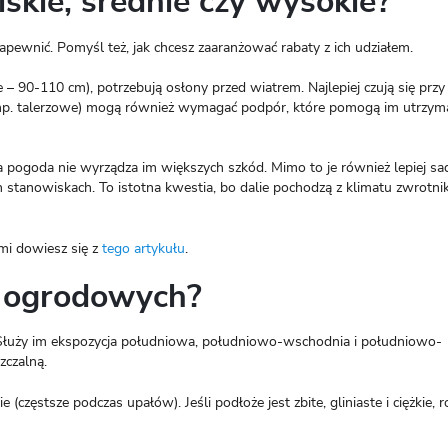
iskie, średnie czy wysokie?
pewnić. Pomyśl też, jak chcesz zaaranżować rabaty z ich udziałem.
e – 90-110 cm), potrzebują osłony przed wiatrem. Najlepiej czują się przy
e (np. talerzowe) mogą również wymagać podpór, które pomogą im utrzym
a pogoda nie wyrządza im większych szkód. Mimo to je również lepiej sad
ych stanowiskach. To istotna kwestia, bo dalie pochodzą z klimatu zwrot
mi dowiesz się z
tego artykułu
.
ii ogrodowych?
 Służy im ekspozycja południowa, południowo-wschodnia i południowo-
zczalną.
częstsze podczas upałów). Jeśli podłoże jest zbite, gliniaste i ciężkie, ro