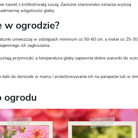
obie nawet z krótkotrwałą suszą. Zaciszne stanowisko oznacza wyższą
nadmiernej wilgotności gleby.
ie w ogrodzie?
gatunki umieszczaj w odstępach minimum co 50-60 cm, a niskie co 25-3
zajemnego ich zagłuszania.
ustają przymrozki, a temperatura gleby zapewnia dobre warunki do wzr
 dalii do doniczek w marcu i przechowywanie ich na parapecie lub w 
o ogrodu