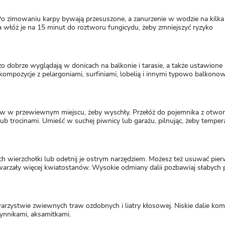
Po zimowaniu karpy bywają przesuszone, a zanurzenie w wodzie na kilka
a włóż je na 15 minut do roztworu fungicydu, żeby zmniejszyć ryzyko
dzo dobrze wyglądają w donicach na balkonie i tarasie, a także ustawione 
mpozycje z pelargoniami, surfiniami, lobelią i innymi typowo balkono
aw w przewiewnym miejscu, żeby wyschły. Przełóż do pojemnika z otwor
ub trocinami. Umieść w suchej piwnicy lub garażu, pilnując, żeby temper
h wierzchołki lub odetnij je ostrym narzędziem. Możesz też usuwać pie
twarzały więcej kwiatostanów. Wysokie odmiany dalii pozbawiaj słabyc
arzystwie zwiewnych traw ozdobnych i liatry kłosowej. Niskie dalie ko
tynnikami, aksamitkami.