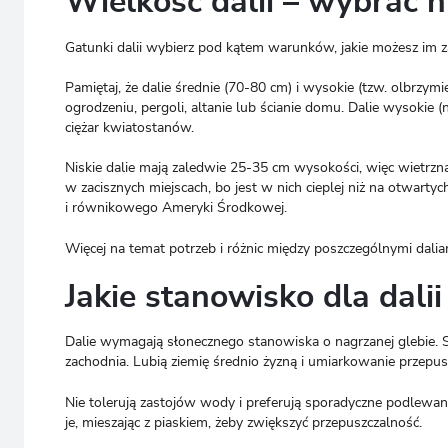
Wielkość dalii – wybrać n
Gatunki dalii wybierz pod kątem warunków, jakie możesz im za
Pamiętaj, że dalie średnie (70-80 cm) i wysokie (tzw. olbrzymi
ogrodzeniu, pergoli, altanie lub ścianie domu. Dalie wysoki
ciężar kwiatostanów.
Niskie dalie mają zaledwie 25-35 cm wysokości, więc wietrzn
w zacisznych miejscach, bo jest w nich cieplej niż na otwart
i równikowego Ameryki Środkowej.
Więcej na temat potrzeb i różnic między poszczególnymi dalia
Jakie stanowisko dla dal
Dalie wymagają słonecznego stanowiska o nagrzanej glebie.
zachodnia. Lubią ziemię średnio żyzną i umiarkowanie przepus
Nie tolerują zastojów wody i preferują sporadyczne podlewanie (
je, mieszając z piaskiem, żeby zwiększyć przepuszczalność.