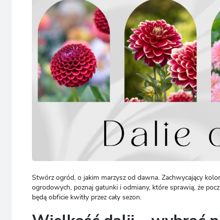
SADZONKI RÓŻ
SADZONKI TRAW OZDOBNYCH
ZA
SADZONKI ROŚLIN
SADZONKI RÓŻ
OZDOBNYCH
SADZONKI ROŚLIN
AKCESORIA OGRODNICZE
OZDOBNYCH
SADZONKI ROŚLIN
AKCESORIA OGRODNICZE
OWOCOWYCH
SADZONKI ROŚLIN
NAWOZY
OWOCOWYCH
NAWOZY
Stwórz ogród, o jakim marzysz od dawna. Zachwycający kolora
ogrodowych, poznaj gatunki i odmiany, które sprawią, że poczuj
będą obficie kwitły przez cały sezon.