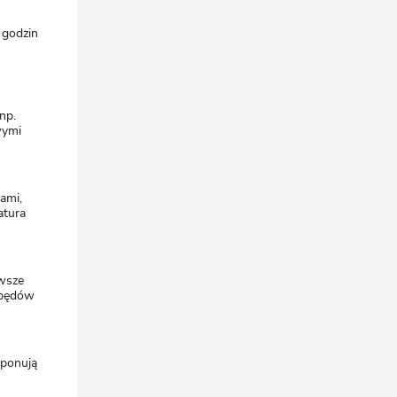
 godzin
np.
wymi
ami,
atura
rwsze
h pędów
mponują