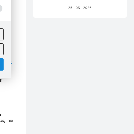
25 - 05 - 2026
Tsuki
ej
.
zwarte
różowo
ch
.
i
azji nie